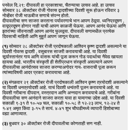
पनवेल दि.२९: दीपावली हा प्रकाशाचा, चैतन्याचा उत्सव आहे. हा उत्सव
सोमवार २८ ॲाक्टोबर रोजी गोवत्स द्वादशीच्या दिवशी सुरू होऊन रविवार ३
नोव्हेंबर रोजी भाऊबीज सणाचे संपन्न होतो.
दीपावलीचा सण साजरा करताना पर्यावरणाचे भान आपण ठेवूया. ध्वनिप्रदूषण ,
वायूप्रदूषण होणार नाही याची आपण काळजी घेऊया. आपण आनंद घेऊया आणि
इतरांच्या जीवनातही आपण आनंद फुलवूया. दीपावली सणामधील प्रत्येक
दिवसाची माहिती आणि मुहूर्त आपण जाणून घेऊया.
(१)
सोमवार २८ ॲाक्टोबर रोजी प्रदोषकाली आश्विन कृष्ण द्वादशी असल्याने या
दिवशी गोवत्स द्वादशी , वसुबारस साजरी करावयाची आहे. या दिवशी
सूर्यास्तानंतर गाय आणि वासरू यांची पूजा करून गोड पदार्थाचा नैवेद्य खायला
द्यायचा आहे. भारतीय संस्कृती ही शेतीप्रधान संस्कृती असल्याने आपण
दीपावलीचा आनंदोत्सव साजरा करण्याअगोदर गाय- वासराची पूजा करून
त्यांच्याविषयी आदर प्रकट करावयाचा आहे.
(२)
मंगळवार २९ ॲाक्टोबर रोजी प्रदोषकाली आश्विन कृष्ण त्रयोदशी असल्याने
या दिवशी धनत्रयोदशी आहे. याचं दिवशी धन्वंतरी पूजन करावयाचे आहे. या
दिवशी गरीबाना दीपदान, वस्त्रदान आणि अन्नदान करावयाचे आहे. गरीबांना
दीपावलीचा सण आनंदाने साजरा करता यावा हा यामागचा उद्देश आहे. या दिवशी
सकाळी ९-३१ ते १०-५७ चल, सकाळी १०-५८ ते १२-२३ लाभ, १२-२४ ते
१-४९ अमृत किंवा ३-१५ ते सायं. ४-४१ शुभ चौघडीमध्ये व्यापारी हिशोबाच्या
वह्या आणाव्यात.
(३)
बुधवार ३० ॲाक्टोबर रोजी दीपावलीचा कोणताही सण नाही.