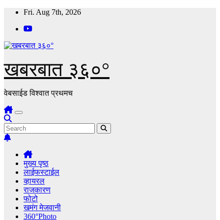
Skip
Fri. Aug 7th, 2026
to
content
खबरबात ३६०°
वेबसाईड विश्वात प्रथमच
मुख्य पृष्ठ
लाईफस्टाईल
व्हायरल
राजकारण
फोटो
खमंग मेजवानी
360°Photo