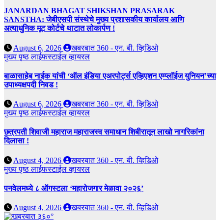
JANARDAN BHAGAT SHIKSHAN PRASARAK
SANSTHA: जेबीएसपी संस्थेचे मुख्य प्रशासकीय कार्यालय आणि
अत्याधुनिक मूट कोर्टचे थाटात लोकार्पण !
August 6, 2026
खबरबात 360 - एन. बी. व्हिडिओ
मुख्य पृष्ठ
लाईफस्टाईल
व्हायरल
बाळासाहेब नाईक यांची ‘ऑल इंडिया एअरपोर्ट्स एव्हिएशन एम्प्लॉईज युनियन’च्या
उपाध्यक्षपदी निवड !
August 6, 2026
खबरबात 360 - एन. बी. व्हिडिओ
मुख्य पृष्ठ
लाईफस्टाईल
व्हायरल
छत्रपती शिवाजी महाराज महाराजस्व समाधान शिबीरातून लाखो नागरिकांना
दिलासा !
August 4, 2026
खबरबात 360 - एन. बी. व्हिडिओ
मुख्य पृष्ठ
लाईफस्टाईल
व्हायरल
पनवेलमध्ये ८ ऑगस्टला ‘महारोजगार मेळावा २०२६’
August 4, 2026
खबरबात 360 - एन. बी. व्हिडिओ