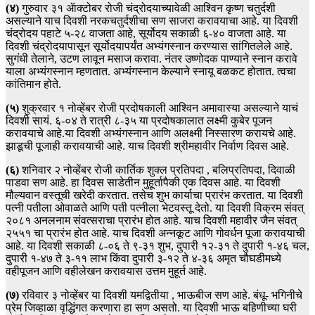
(४)
गुरुवार ३१ ॲाक्टोबर रोजी चंद्रोदयाच्यावेळी आश्विन कृष्ण चतुर्दशी
असल्याने याच दिवशी नरकचतुर्दशीचा सण साजरा करावयाचा आहे. या दिवशी
चंद्रोदय पहाटे ५-२८ वाजता आहे, सूर्योदय सकाळी ६-४० वाजता आहे. या
दिवशी चंद्रोदयापासून सूर्योदयापर्यंत अभ्यंगस्नान करण्यास सांगितलेले आहे.
सुगंधी तेलाने, उटण लावून मसाज करावा. नंतर उष्णोदक पाण्याने स्नान करावे
याला अभ्यंगस्नान म्हणतात. अभ्यंगस्नान केल्याने स्नायू बळकट होतात. त्वचा
कांतिमान होते.
(५)
शुक्रवार १ नोव्हेंबर रोजी प्रदोषकाली आश्विन अमावास्या असल्याने याचं
दिवशी सायं. ६-०४ ते रात्री ८-३५ या प्रदोषकालात लक्ष्मी कुबेर पूजन
करावयाचे आहे.या दिवशी अभ्यंगस्नान आणि अलक्ष्मी निस्सारण करायचे आहे.
झाडूची पूजाही करावयाची आहे. याच दिवशी श्रीमहावीर निर्वाण दिवस आहे.
(६)
शनिवार २ नोव्हेंबर रोजी कार्तिक शुक्ल प्रतिपदा , बलिप्रतिपदा, दिवाळी
पाडवा सण आहे. हा दिवस साडेतीन मुहूर्तापैकी एक दिवस आहे. या दिवशी
मौल्यवान वस्तूची खरेदी करतात. तसेच शुभ कार्याचा प्रारंभ करतात. या दिवशी
पत्नी पतीला ओवाळते आणि पती पत्नीला भेटवस्तू देतो. या दिवशी विक्रम संवत्
२०८१ अनलनाम संवत्सराचा प्रारंभ होत आहे. याच दिवशी महावीर जैन संवत्
२५५१ चा प्रारंभ होत आहे. याच दिवशी अन्नकूट आणि गोवर्धन पूजा करावयाची
आहे. या दिवशी सकाळी ८-०६ ते ९-३१ शुभ, दुपारी १२-३१ ते दुपारी १-४६ चल,
दुपारी १-४७ ते ३-११ लाभ किंवा दुपारी ३-१२ ते ४-३६ अमृत चौघडीमध्ये
वहीपूजन आणि वहीलेखन करावयास उत्तम मुहूर्त आहे.
(७)
रविवार ३ नोव्हेंबर या दिवशी यमद्वितीया , भाऊबीज सण आहे. बंधू- भगिनीचे
प्रेम जिव्हाळा वृद्धिंगत करणारा हा सण असतो. या दिवशी भाऊ बहिणीच्या घरी