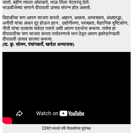
जातो. बहीण त्याला ओवाळते, भाऊ तिला भेटवस्तू देतो.
भाऊबीजेच्या सणाने दीपावली उत्सव संपन्न होत असतो.
दिवाळीचा सण आपण साजरा करतो. अज्ञान, आळस, अस्वच्छता, अंधश्रद्धा,
अनीती यांचा अंधार दूर होऊन ज्ञान , उद्योगीपणा, स्वच्छता, वैज्ञानिक दृष्टिकोण,
नीती यांचा प्रकाश सर्वत्र पसरो अशी आपण प्रार्थना करूया. तसेच हा
दीपावलीचा सण साजरा करता पर्यावरणाचे भान ठेवून आपण इकोफ्रेन्डली
दीपावली उत्सव साजरा करूया.
(दा. कृ. सोमण, पंचांगकर्ते, खगोल अभ्यासक)
💥पोटे मसाले तर्फे दिवाळीच्या शुभेच्छा