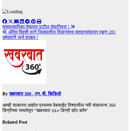
Post
मुख्याध्यापिका हेमलता पाटील सेवानिवृत्त !
अंतिम दिवशी ठाणे जिल्ह्यातील विधानसभा मतदारसंघातून एकूण 281
navigation
उमेदवारी अर्ज दाखल !
By
खबरबात 360 - एन. बी. व्हिडिओ
आम्ही साकारत आहोत प्रथमच वेबसाईट विश्वातील नवी संकल्पना 360
डिग्रीच्या भव्यतेतून "खबरबात ३६० डिग्री डॉट कॉम"
Related Post