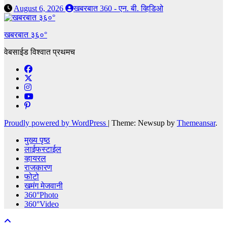
August 6, 2026
खबरबात 360 - एन. बी. व्हिडिओ
खबरबात ३६०°
वेबसाईड विश्वात प्रथमच
Proudly powered by WordPress
|
Theme: Newsup by
Themeansar
.
मुख्य पृष्ठ
लाईफस्टाईल
व्हायरल
राजकारण
फोटो
खमंग मेजवानी
360°Photo
360°Video