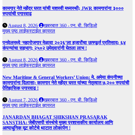
कामगार नेते महेंद्र घरत यांची यशस्वी मध्यस्थी; JWR कामगारांना ३०००
रुपयांची पगारवाढ
August 8, 2026
खबरबात 360 - एन. बी. व्हिडिओ
मुख्य पृष्ठ
लाईफस्टाईल
व्हायरल
पनवेलमध्ये ‘महारोजगार मेळावा २०२६’ला हजारोंचा उत्स्फूर्त प्रतिसाद; ६४
कंपन्यांचा सहभाग; २५०२ उमेदवारांनी घेतला लाभ !
August 8, 2026
खबरबात 360 - एन. बी. व्हिडिओ
मुख्य पृष्ठ
लाईफस्टाईल
व्हायरल
New Maritime & General Workers’ Union: मे. अमेया कंपनीच्या
कामगारांना दिलासा; कामगार नेते महेंद्र घरत यांच्या नेतृत्वात ७,२०० रुपयांची
ऐतिहासिक पगारवाढ !
August 7, 2026
खबरबात 360 - एन. बी. व्हिडिओ
मुख्य पृष्ठ
लाईफस्टाईल
व्हायरल
JANARDAN BHAGAT SHIKSHAN PRASARAK
SANSTHA: जेबीएसपी संस्थेचे मुख्य प्रशासकीय कार्यालय आणि
अत्याधुनिक मूट कोर्टचे थाटात लोकार्पण !