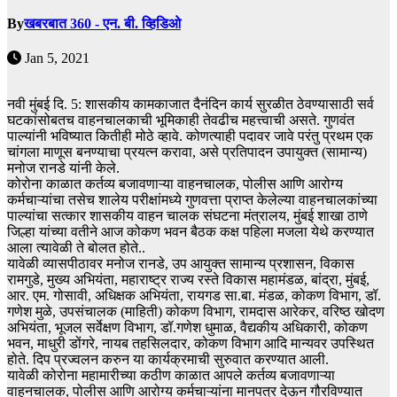
By
खबरबात 360 - एन. बी. व्हिडिओ
Jan 5, 2021
नवी मुंबई दि. 5: शासकीय कामकाजात दैनंदिन कार्य सुरळीत ठेवण्यासाठी सर्व
घटकांसोबतच वाहनचालकाची भूमिकाही तेवढीच महत्त्वाची असते. गुणवंत
पाल्यांनी भविष्यात कितीही मोठे व्हावे. कोणत्याही पदावर जावे परंतु प्रथम एक
चांगला माणूस बनण्याचा प्रयत्न करावा, असे प्रतिपादन उपायुक्त (सामान्य)
मनोज रानडे यांनी केले.
कोरोना काळात कर्तव्य बजावणाऱ्या वाहनचालक, पोलीस आणि आरोग्य
कर्मचाऱ्यांचा तसेच शालेय परीक्षांमध्ये गुणवत्ता प्राप्त केलेल्या वाहनचालकांच्या
पाल्यांचा सत्कार शासकीय वाहन चालक संघटना मंत्रालय, मुंबई शाखा ठाणे
जिल्हा यांच्या वतीने आज कोकण भवन बैठक कक्ष पहिला मजला येथे करण्यात
आला त्यावेळी ते बोलत होते..
यावेळी व्यासपीठावर मनोज रानडे, उप आयुक्त सामान्य प्रशासन, विकास
रामगुडे, मुख्य अभियंता, महाराष्ट्र राज्य रस्ते विकास महामंडळ, बांद्रा, मुंबई,
आर. एम. गोसावी, अधिक्षक अभियंता, रायगड सा.बा. मंडळ, कोकण विभाग, डॉ.
गणेश मुळे, उपसंचालक (माहिती) कोकण विभाग, रामदास आरेकर, वरिष्ठ खोदण
अभियंता, भूजल सर्वेक्षण विभाग, डॉ.गणेश धुमाळ, वैद्यकीय अधिकारी, कोकण
भवन, माधुरी डोंगरे, नायब तहसिलदार, कोकण विभाग आदि मान्यवर उपस्थित
होते. दिप प्रज्वलन करुन या कार्यक्रमाची सुरुवात करण्यात आली.
यावेळी कोरोना महामारीच्या कठीण काळात आपले कर्तव्य बजावणाऱ्या
वाहनचालक, पोलीस आणि आरोग्य कर्मचाऱ्यांना मानपत्र देऊन गौरविण्यात