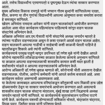
आले. तसेच विद्यार्थ्यांना प्रमाणपत्रे व पूष्पगूच्छ देऊन त्यांचा सत्कार करण्यात
आला.
मुख्य अभियंता विकास रामगुडे यांनी भगवान गौतम बुध्दांनी सांगितलेल्या प्रज्ञा,
शील, करुणा या तीन गुणांचा विद्यार्थ्यांनी आपल्या आयुष्यात कसा समावेश करावा
हे समजवून सांगितले.
खोदण अभियंता रामदास आरेकर यांनी वाहन चालकांव्दारे आयोजीत करण्यात
आलेला असा मोठा कार्यक्रम पहिल्यांदाच पाहिल्याचे सांगून वाहन चालक
संघटनेचे अभिनंदन केले.
अधिक्षक अभियंता आर.एम.गोसावी यांनी संघटनेचे अध्यक्ष जनार्दन म्हात्रे हे
त्यांच्या गाडीवर वाहनचालक असून ते कशा प्रकारे आदर्श वाहन चालक आहेत.
वाहन चालकाने आपल्या गाडीची व साहेबाची कशी काळजी घेतली पाहिजे हे
म्हात्रेंकडून शिकावे असे त्यांनी सांगितले.
कार्यक्रमाचे प्रमुख पाहूणे म्हणून उपस्थित डॉ.गणेश मुळे यांनी देखील आपले
कोरोना महामारीत लॉकडाऊनच्या काळात केलेल्या कामाचे अनुभवन सांगितले
या काळात आपल्या वाहनचालकाची शासकीय कामात कशी मदत झाली हे
सर्वांसामोर मांडले व आपल्या वाहनचालकांचे अभिनंदन केले.
आरोग्य अधिकारी डॉ.गणेश धुमाळ म्हणाले की, कोरोनाची भीती असताना देखील
वाहनचालक, पोलीस, आरोग्य कर्मचारी यांनी आपले कर्तव्य बजावले आहे. असा
कार्यक्रम सर्वत्र असण्याची आवश्यकता आहे.
या केलेल्या कामाबद्दल आपल्याच वरिष्ठांकडून कौतुकाची थाप मिळावी हाच उद्देश
डोळ्यासमोर ठेवून या सत्कार समारंभाचे आयोजन करण्यात आले असल्याचे
शासकीय वाहन चालक संघटना मंत्रालय, मुंबई शाखा ठाणे जिल्हयाचे अध्यक्ष
जनार्दन म्हात्रे यांनी सांगितले. या कार्यक्रमाचे सुत्रसंचालन प्रतिभा पाटणे
यांनी केले. कार्यक्रम यशस्वी होण्यासाठी शशिकांत भोसले, चंद्रकांत चंद्रराव,
दिपक पवार, जितेंद्र यादव यांनी परिश्रम घेतले.