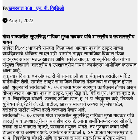
By
खबरबात 360 - एन. बी. व्हिडिओ
Aug 1, 2022
गोवा राज्यातील सुप्रसिद्ध गायिका मुग्धा गावकर यांचे शास्त्रीय व उपशास्त्रीय
गायन
पनवेल दि.०१: भाजपचे रायगड जिल्हाध्यक्ष आमदार प्रशांत ठाकूर यांच्या
वाढदिवसाचे औचित्य साधून श्री. रामशेठ ठाकूर सामाजिक विकास मंडळ,
नादब्रम्ह साधना मंडळ खारघर आणि पनवेल तालुका सांस्कृतिक सेल यांच्या
संयुक्त विद्यमाने ‘शास्त्रीय व उपशास्त्रीय गायन’ कार्यक्रम आयोजित करण्यात
आला आहे.
शुक्रवार दिनांक ०५ ऑगस्ट रोजी सायंकाळी हा कार्यक्रम शहरातील मार्केट
यार्डमधील शेती. रामशेठ ठाकूर सामाजिक विकास मंडळाच्या सभागृहात होणार
आहे. शुक्रवारी सायंकाळी ५. १५ वाजता भजन स्वरपुष्प कार्यक्रम होणार असून
दीपप्रज्वलन आमदार प्रशांत ठाकूर, सुप्रसिद्ध डॉ. गिरीश गुणे, भजनसम्राट ह.
भ. प. निवृत्तीबुवा चौधरी, उस्ताद अजिम खान, ह. भ. प. नंदकुमार कर्वे, सिडको
युनियन सेक्रेटरी जे. टी. पाटील, खारघर भाजपचे अध्यक्ष ब्रिजेश पटेल,
वसंतशेठ पाटील यांच्या हस्ते करण्यात येणार आहे.
सायंकाळी ५. ३० वाजता गोवा राज्यातील सुप्रसिद्ध गायिका मुग्धा गावकर यांचे
शास्त्रीय व उपशास्त्रीय गायन होणार आहे. त्यांना हार्मोनियमवर वरद सोहनी,
तबला साथ रामदास म्हात्रे, पखवाज मधुकर धोंगडे, तर गुरुदास कदम यांची
टाळवर साथ असणार आहे. त्यानंतर सायंकाळी ६. ४५ वाजता भजनसम्राट ह.
भ. प. निवृत्तीबुवा चौधरी आणि नादब्रम्ह साधना मंडळ शिष्य परिवार यांच्या