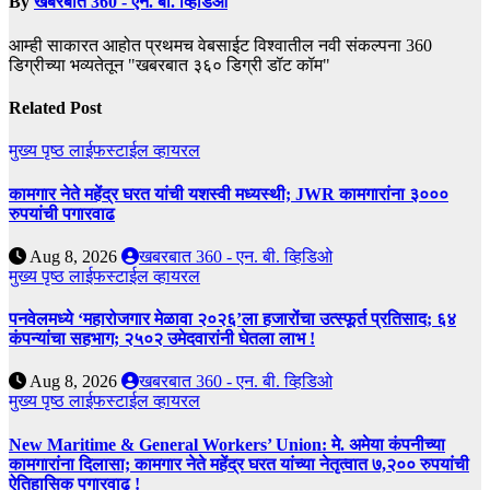
By
खबरबात 360 - एन. बी. व्हिडिओ
आम्ही साकारत आहोत प्रथमच वेबसाईट विश्वातील नवी संकल्पना 360
डिग्रीच्या भव्यतेतून "खबरबात ३६० डिग्री डॉट कॉम"
Related Post
मुख्य पृष्ठ
लाईफस्टाईल
व्हायरल
कामगार नेते महेंद्र घरत यांची यशस्वी मध्यस्थी; JWR कामगारांना ३०००
रुपयांची पगारवाढ
Aug 8, 2026
खबरबात 360 - एन. बी. व्हिडिओ
मुख्य पृष्ठ
लाईफस्टाईल
व्हायरल
पनवेलमध्ये ‘महारोजगार मेळावा २०२६’ला हजारोंचा उत्स्फूर्त प्रतिसाद; ६४
कंपन्यांचा सहभाग; २५०२ उमेदवारांनी घेतला लाभ !
Aug 8, 2026
खबरबात 360 - एन. बी. व्हिडिओ
मुख्य पृष्ठ
लाईफस्टाईल
व्हायरल
New Maritime & General Workers’ Union: मे. अमेया कंपनीच्या
कामगारांना दिलासा; कामगार नेते महेंद्र घरत यांच्या नेतृत्वात ७,२०० रुपयांची
ऐतिहासिक पगारवाढ !