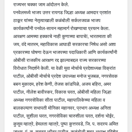
राज्यभर चक्का जाम आंदोलन केले.
पनवेलमध्ये भाजप उत्तर रायगड जिल्हा अध्यक्ष आमदार प्रशांत
ठाकूर यांच्या नेतृत्वाखाली कळंबोली सर्कलजवळ भाजप
कार्यकर्त्यांनी पनवेल-सायन महामार्ग रोखण्याचा प्रयत्न केला.
आरक्षण आमच्या हक्काचे नाही कुणाच्या बापाचे!, भारतमाता की
जय, वंदे मातरम, महाविकास आघाडी सरकारचा निषेध असो अशा
प्रकारच्या घोषणा देऊन भाजपच्या पदाधिकारी आणि कार्यकर्त्यांनी
ओबीसी राजकीय आरक्षण रद्द झाल्याबद्दल राज्य सरकारच्या
विरोधात निदर्शने केली. या वेळी युवा मोर्चाचे प्रदेशाध्यक्ष विक्रांत
पाटील, ओबीसी मोर्चाचे प्रदेश उपाध्यक्ष मनोज भुजबळ, नगरसेवक
बबन मुकादम, हरेश केणी, तेजस कांडपिळे, अजय बहिरा, अमर
पाटील, नीलेश बावीस्कर, विकास घरत, ओबीसी महिला जिल्हा
अध्यक्ष नगरसेविका सीता पाटील, महापालिकेच्या महिला व
बालकल्याण सभापती मोनिका महानवर, प्रभाग अध्यक्ष अनिता
पाटील, सुशीला घरत, नगरसेविका चारुशीला घरत, दर्शना भोईर,
कुसुम म्हात्रे, हेमलता म्हात्रे, पुष्पा कुत्तरवडे, जि. प. सदस्य अमित
जाधव, पं. स. सदस्य भूपेंद्र पाटील, कळंबोली शहर अध्यक्ष रविशेठ