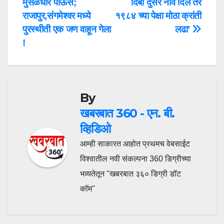
मुसळधार पाऊस;
दिबा दुसरे नाव दिले तर
navigation
राजापुर,संगमेश्वर मध्ये
१९८४ च्या पेक्षा मोठा क्रांती
पुरस्थीती एक जण वाहून गेला
लढा’
!
By
खबरबात 360 - एन. बी.
व्हिडिओ
आम्ही साकारत आहोत प्रथमच वेबसाईट
विश्वातील नवी संकल्पना 360 डिग्रीच्या
भव्यतेतून "खबरबात ३६० डिग्री डॉट
कॉम"