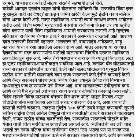
हनुमंते, यांच्यासह कार्यकर्ते मोठ्या संख्येने सहभागी झाले होते.
यावेळी आमदार प्रशांत ठाकूर यांनी बोलताना सांगितले कि, राजकीय किंवा इतर
गुन्ह्यांमुळे नाही तर देशद्रोह्यांकडून जमिन खरेदी केल्यामुळे ईडीने नवाब मलिक
यांना अटक केली आहे. मात्र महाविकास आघाडी त्याचे समर्थन करून आंदोलन
करीत आहे. विशेष म्हणजे भ्रष्टाचारी मंत्र्यांचा राजीनामा घेतला तर त्या खुर्चीत
कोण बसणार याची चिंता महाविकास आघाडी सरकारला लागली आहे म्हणूनच
मलिकांचा राजीनामा घेण्यास ठाकरे सरकारने असमर्थता दाखवली आहे. आराध्य
दैवत छत्रपती शिवाजी महाराज, भारतरत्न डॉ. बाबासाहेब आंबेडकर, शाहू
महाराज यांचा वारसा असलेला आपला राज्य आहे. मात्र आपल्या या राज्यात
देशद्रोह्यांना मदत करणाऱ्यांना पाठीशी घालण्याचा निंदनीय प्रकार महविकास
आघाडीकडून सुरु आहे. जमेल तेथे भ्रष्टाचार करा आणि त्यातून निवडणुक लढा
हा सूत्र महाविकासाआघाडीकडून राबविला जात आहे. कर्नाळा बँक घोटाळ्यातही
राज्य सरकारने कोणतीच कारवाई केली नाही उलट घोटाळ्याचे प्रमुख विवेक
पाटील यांना पाठीशी घालण्याचे काम राज्य सरकारने केले.ईडीने कारवाई केली
आणि केंद्र सरकारने धोरणात्मक निर्णय घेतला त्यामुळे ठेवीदारांचे विम्याच्या
माध्यमातून पाच लाखापर्यंत पैसे मिळत आहे. पाच लाखावरच्या ठेवीदारांचे काय
आणि त्यांचे पैसे बुडवले त्यांच्यावर राज्य सरकार कोणतीच कारवाई करत नाही.
विशेष म्हणजे विवेक पाटलांचे बॅनरवर बिनधास्त फोटो लावून मिरवत असून
घोटाळेबाजांना महाविकास आघाडी सरकार संरक्षण देत आहे, असा घणाघाती
हल्लाही त्यांनी चढवला. एकट्या मुंबईत १०० कोटी रुपये वसूल करण्याची सुपारी
सचिन वाझेंना देणारे अनिल देशमुख यांच्या बाबतीतही ठाकरे सरकारने पाठराखण
केली. संजय राठोड यांच्या बाबतीतही तेच. राज्यातील सरकारचे घोटाळे बाहेर
येतात याची चिंता महविकास आघाडीला लागली आहे. नितीमत्तेची जर तरी चाड
असती तर नवाब मलिक यांचा राजीनामा घेतला गेला असता पण या सरकारला
भ्रष्टाचाऱ्यांना पाठीशी घालून कसे बसे सरकार चालवायचे आहे, अशी सणसणीत