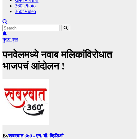
खमंग मेजवानी
360°Photo
360°Video
मुख्य पृष्ठ
पनवेलमध्ये नवाब मलिकांविरोधात
भाजपचं आंदोलन !
By
खबरबात 360 - एन. बी. व्हिडिओ