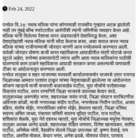
Feb 24, 2022
पनवेल दि.२४: नवाब मलिक यांना कोणत्याही राजकीय गुन्ह्यात अटक झालेली
नाही तर मुंबई बाँम्ब स्फोटातील आरोपींशी त्यांनी जमिनीचा व्यवहार केला आहे.
मलिक यांनी दिलेल्या पैशाचा वापर अंडरवर्ल्डने देशाविरुद्ध केला, अशा
देशद्रोह्यांशी नवाब मलिक यांनी सौदा केलाच कसा, असा सवाल करत नवाब
मलिक यांच्या राजीनाम्याची जोरदार मागणी आज पनवेलमध्ये करण्यात आली.
यावेळी जोरदार घोषणा बाजी करत महाविकास आघाडीतील मंत्री घोटाळे करत
सुटले आहेत, सत्तेच्या हव्यासापोटी त्यांना आणि आता नवाब मालिकांना पाठीशी
घालण्याचे काम ठाकरे महाविकास आघाडी सरकार करत असल्याची घणाघाती
टीका या आंदोलनातून करण्यात आली.
पनवेल तालुका व शहर भाजपच्या मध्यवर्ती कार्यालयासमोर भाजपचे उत्तर रायगड
जिल्हाध्यक्ष आमदार प्रशांत ठाकूर यांच्या नेतृत्वाखाली झालेल्या या आंदोलनात
कोकण म्हाडाचे माजी सभापती बाळासाहेब पाटील, युवा मोर्चाचे प्रदेशाध्यक्ष
विक्रांत पाटील, उत्तर रत्नागिरी जिल्हा भाजपचे उपाध्यक्ष केदार साठे,
तालुकाध्यक्ष अरुणशेठ भगत, शहराध्यक्ष जयंत पगडे, जिल्हा संघटन सरचिटणीस
अविनाश कोळी, माजी नगराध्यक्ष संदीप पाटील, नगरसेवक नितीन पाटील, अजय
बहिरा, संतोष भोईर, नगरसेविका दर्शना भोईर, हेमलता म्हात्रे, जिल्हा परिषद
सदस्य अमित जाधव, पंचायत समिती सदस्य भूपेंद्र पाटील, राज पाटील,
शशिकांत शेळके, युवा नेते दशरथ म्हात्रे, युवा मोर्चाचे जिल्हाध्यक्ष मयुरेश नेतकर,
तालुका अध्यक्ष आनंद ढवळे, शहराध्यक्ष रोहित जगताप, दिनेश खानावकर, सतीश
पाटील, अभिषेक भोपी, वैद्यकीय सेलचे जिल्हा उपाध्यक्ष डॉ. कृष्णा देसाई, राम
पाटील, अमरीश मोकल, केदार भगत, अनेश ढवळे, भीमराव पोवार, प्रसाद