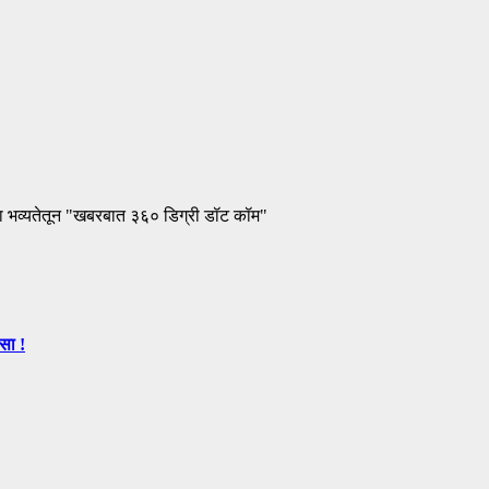
ा भव्यतेतून "खबरबात ३६० डिग्री डॉट कॉम"
सा !