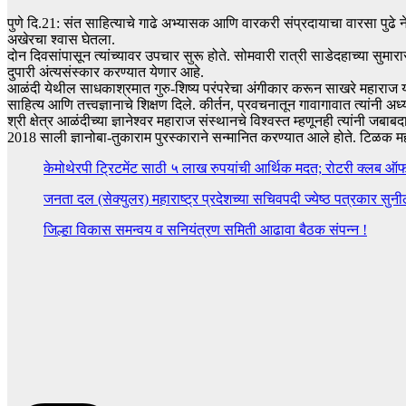
पुणे दि.21: संत साहित्याचे गाढे अभ्यासक आणि वारकरी संप्रदायाचा वारसा पुढे ने
अखेरचा श्वास घेतला.
दोन दिवसांपासून त्यांच्यावर उपचार सुरू होते. सोमवारी रात्री साडेदहाच्या सुम
दुपारी अंत्यसंस्कार करण्यात येणार आहे.
आळंदी येथील साधकाश्रमात गुरु-शिष्य परंपरेचा अंगीकार करून साखरे महाराज यांनी 
साहित्य आणि तत्त्वज्ञानाचे शिक्षण दिले. कीर्तन, प्रवचनातून गावागावात त्यांनी अध
श्री क्षेत्र आळंदीच्या ज्ञानेश्वर महाराज संस्थानचे विश्वस्त म्हणूनही त्यांनी जब
2018 साली ज्ञानोबा-तुकाराम पुरस्काराने सन्मानित करण्यात आले होते. टिळक महाराष्
केमोथेरपी ट्रिटमेंट साठी ५ लाख रुपयांची आर्थिक मदत; रोटरी क्लब ऑफ प
जनता दल (सेक्युलर) महाराष्ट्र प्रदेशच्या सचिवपदी ज्येष्ठ पत्रकार सुनी
जिल्हा विकास समन्वय व सनियंत्रण समिती आढावा बैठक संपन्न !