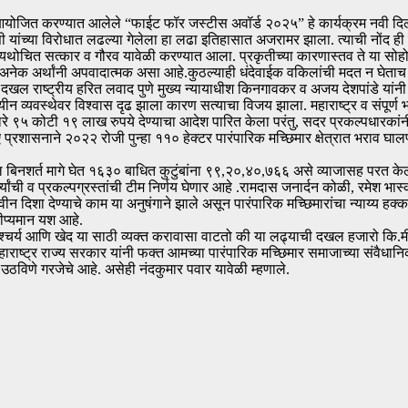
योजित करण्यात आलेले “फाईट फॉर जस्टीस अवॉर्ड २०२५” हे कार्यक्रम नवी दिल्ली य
 यांच्या विरोधात लढल्या गेलेला हा लढा इतिहासात अजरामर झाला. त्याची नोंद ही
चित सत्कार व गौरव यावेळी करण्यात आला. प्रकृतीच्या कारणास्तव ते या सोहोळ्या
ा अनेक अर्थांनी अपवादात्मक असा आहे.कुठल्याही धंदेवाईक वकिलांची मदत न घेता
ल राष्ट्रीय हरित लवाद पुणे मुख्य न्यायाधीश किनगावकर व अजय देशपांडे यांनी घे
न व्यवस्थेवर विश्वास दृढ झाला कारण सत्याचा विजय झाला. महाराष्ट्र व संपूर्ण 
रे ९५ कोटी १९ लाख रुपये देण्याचा आदेश पारित केला परंतु, सदर प्रकल्पधारकांनी
रशासनाने २०२२ रोजी पुन्हा ११० हेक्टर पारंपारिक मच्छिमार क्षेत्रात भराव घालण्
 बिनशर्त मागे घेत १६३० बाधित कुटुंबांना ९९,२०,४०,७६६ असे व्याजासह पर
यांची व प्रकल्पग्रस्तांची टीम निर्णय घेणार आहे .रामदास जनार्दन कोळी, रमेश भा
ीन दिशा देण्याचे काम या अनुषंगाने झाले असून पारंपारिक मच्छिमारांचा न्याय्य ह
दीप्यमान यश आहे.
चर्य आणि खेद या साठी व्यक्त करावासा वाटतो की या लढ्याची दखल हजारो कि.मी दूर दि
महाराष्ट्र राज्य सरकार यांनी फक्त आमच्या पारंपारिक मच्छिमार समाजाच्या संवैध
उठविणे गरजेचे आहे. असेही नंदकुमार पवार यावेळी म्हणाले.