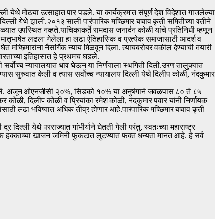
ेथे मोठया उत्साहात पार पडले. या कार्यक्रमात संपूर्ण देश विदेशात गाजलेल्या
 दिल्ली येथे झाली.२०१३ साली पारंपारिक मच्छिमार बचाव कृती समितीच्या वतीने
त उपस्थित नव्हते.याचिकाकर्ते रामदास जनार्दन कोळी यांचे प्रतिनिधी म्हणून
च मातृभाषेत लढला गेलेला हा लढा ऐतिहासिक व प्रत्येक समाजासाठी आदर्श व
त मच्छिमारांना नैसर्गिक न्याय मिळवून दिला. त्याचबरोबर वकील देण्याची तयारी
भारताच्या इतिहासात हे प्रथमच घडले.
 सर्वोच्च न्यायालयात धाव घेऊन या निर्णयाला स्थगिती दिली.उरण तालुक्यात
यास सुरुवात केली व त्यास सर्वोच्च न्यायालय दिल्ली येथे दिलीप कोळी, नंदकुमार
त केले. अजून ओएनजीसी २०%, सिडको १०% या अनुषंगाने जवळपास ८० ते ८५
स्कर कोळी, दिलीप कोळी व प्रियांका रमेश कोळी, नंदकुमार पवार यांनी निर्णायक
क्कांसाठी लढा भविष्यात अधिक तीव्र होणार आहे.पारंपारिक मच्छिमार बचाव कृती
ल्ली येथे परराज्यात गांभीर्याने घेतली गेली परंतु, स्वतःच्या महाराष्ट्र
ानिक हक्काच्या खाजन जमिनी फुकटात लुटण्यात फक्त धन्यता मानत आहे. हे सर्व