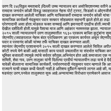
उरण दि २४(विठ्ठल ममताबादे )दिल्ली उच्च न्यायालय बार असोसिएशनच्या वतीने आ
रामदास जनार्दन कोळी विरुद्ध जवाहरलाल नेहरू पोर्ट ट्रस्ट, सिडको व ओएनजीसी
दाखल करण्यात आलेली याचिका आणि याचिकाकर्ते रामदास जनार्दन कोळी यांचा यथो
सामाजिक कार्यकर्ते नंदकुमार पवार सत्कार सोहळ्यात सहभागी झाले होते.हा लढ
प्रेरणादायी असा होता.भांडवल फक्त सच्चाई आणि इमानदारी एवढीच होती.ज्याची दख
देखील दर्शविली होती.यामुळे पैशाचा माज आणि अहंकार नतमस्तक झाला. न्यायालयी
२०१५ साली न्यायालयाने उरण तालुक्यातील १६३० प्रकल्प बाधित कुटुंबांना सुमा
जेएनपीए (जवाहरलाल नेहरू बंदर प्राधिकरण )हा प्रकल्प कार्यरत असून जेएनपीए प्
पवार व परमानंद कोळी यांच्या तर्फे याचिका दाखल करण्यात आली.
त्यानंतर जेएनपीए प्रशासनाने २०१५ साली दाखल करण्यात आलेले सिविल अपील
कोटी रुपये येणे बाकी आहे.यासाठी काय पावले उचलावीत या संदर्भात याचिका कर्त्
भूमिका बजावली त्यामुळे त्यांचे सर्वत्र कौतुक,अभिनंदन होत आहे.समाजाला एक नव
समिती, शेवा गाव, उरण तालुका यांनी दिलेल्या प्रदीर्घ न्यायालयीन लढा याचे हे दै
यावेळी बोलताना सामाजिक कार्यकर्ते, पर्यावरणवादी नंदकुमार पवार म्हणाले कि आश्
राज्याने याची दखल कधी घेतली नाही.हे अतिशय दुर्दैवाने म्हणावे लागत आहे की, 
षडयंत्र उरण,पनवेल तालुक्यात सुरू आहे.अन्यायाच्या विरोधात प्रत्येकाने आवाज 