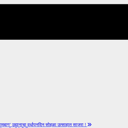
बाग’ उद्यानाचा वर्धापनदिन सोहळा उत्साहात साजरा !