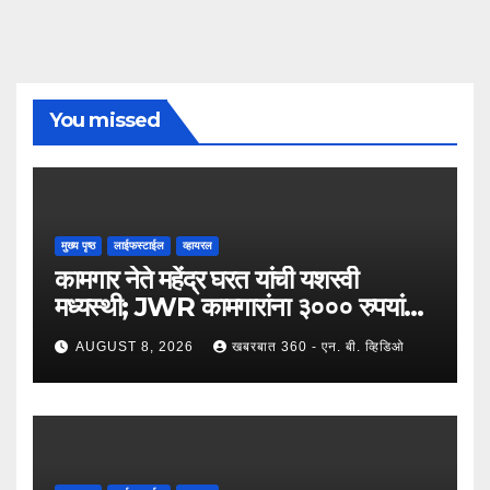
You missed
मुख्य पृष्ठ
लाईफस्टाईल
व्हायरल
कामगार नेते महेंद्र घरत यांची यशस्वी
मध्यस्थी; JWR कामगारांना ३००० रुपयांची
पगारवाढ
AUGUST 8, 2026
खबरबात 360 - एन. बी. व्हिडिओ