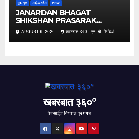
मुख्य पृष्ठ
लाईफस्टाईल
व्हायरल
JANARDAN BHAGAT
SHIKSHAN PRASARAK
SANSTHA: जेबीएसपी संस्थेचे मुख्य
AUGUST 6, 2026
खबरबात 360 - एन. बी. व्हिडिओ
प्रशासकीय कार्यालय आणि अत्याधुनिक मूट
कोर्टचे थाटात लोकार्पण !
खबरबात ३६०°
वेबसाईड विश्वात प्रथमच