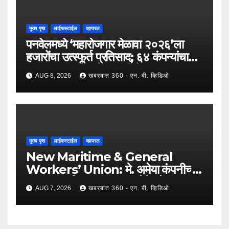
मुख्य पृष्ठ
लाईफस्टाईल
व्हायरल
पनवेलमध्ये ‘महारोजगार मेळावा २०२६’ला
हजारोंचा उत्स्फूर्त प्रतिसाद; ६४ कंपन्यांचा
सहभाग; २५०२ उमेदवारांनी घेतला लाभ !
AUG 8, 2026
खबरबात 360 - एन. बी. व्हिडिओ
मुख्य पृष्ठ
लाईफस्टाईल
व्हायरल
New Maritime & General
Workers’ Union: मे. अमेया कंपनीच्या
कामगारांना दिलासा; कामगार नेते महेंद्र घरत
AUG 7, 2026
खबरबात 360 - एन. बी. व्हिडिओ
यांच्या नेतृत्वात ७,२०० रुपयांची ऐतिहासिक
पगारवाढ !