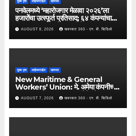
मुख्य पृष्ठ
लाईफस्टाईल
व्हायरल
पनवेलमध्ये ‘महारोजगार मेळावा २०२६’ला
हजारोंचा उत्स्फूर्त प्रतिसाद; ६४ कंपन्यांचा
सहभाग; २५०२ उमेदवारांनी घेतला लाभ !
AUGUST 8, 2026
खबरबात 360 - एन. बी. व्हिडिओ
मुख्य पृष्ठ
लाईफस्टाईल
व्हायरल
New Maritime & General
Workers’ Union: मे. अमेया कंपनीच्या
कामगारांना दिलासा; कामगार नेते महेंद्र घरत
AUGUST 7, 2026
खबरबात 360 - एन. बी. व्हिडिओ
यांच्या नेतृत्वात ७,२०० रुपयांची ऐतिहासिक
पगारवाढ !