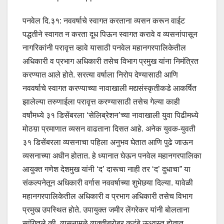
पनवेल दि.३१: नववर्षाचे स्वागत करताना व्यसन करून वाईट
पद्धतीने स्वागत न करता दूध पिऊन स्वागत करावे व व्यसनांपासून
नागरिकांनी परावृत्त व्हावे यासाठी पनवेल महानगरपालिकेतील
अधिकारी व प्रभाग अधिकारी तसेच विभाग प्रमुख यांना निमंत्रित
करण्यात आले होते. सरत्या वर्षाला निरोप देण्यासाठी आणि
नववर्षाचे स्वागत करण्याच्या नावाखाली मद्यसंस्कृतीकडे आकर्षित
झालेल्या तरुणाईला परावृत्त करण्यासाठी तसेच गेल्या काही
वर्षांमध्ये ३१ डिसेंबरला ‘सेलिब्रेशन’च्या नावाखाली युवा पिढीमध्ये
मोठय़ा प्रमाणात व्यसन वाढताना दिसत आहे. अनेक युवक-युवती
३१ डिसेंबरला व्यसनाचा पहिला अनुभव घेतात आणि पुढे जाऊन
व्यसनाच्या अधीन होतात. हे ध्यानात घेऊन पनवेल महानगरपालिका
आयुक्त गणेश देशमुख यांनी ‘द’ दारूचा नाही तर ‘द’ दुधाचा” या
संकल्पनेतून अधिकारी वर्गास नववर्षाच्या शुभेछया दिल्या. यावेळी
महानगरपालिकेतील अधिकारी व प्रभाग अधिकारी तसेच विभाग
प्रमुख उपस्थित होते. उपायुक्त जमीर लेंगरेकर यांनी बोलताना
सांगितले की, व्यसनामुळे व्यक्तीबरोबर कुटूंबे ऊध्वस्त होतात.