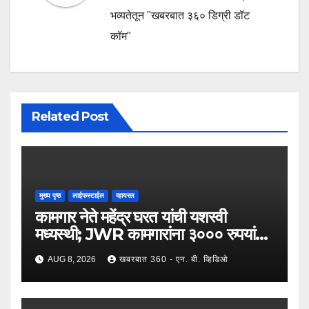
भव्यतेतून "खबरबात ३६० डिग्री डॉट
कॉम"
Related Post
मुख्य पृष्ठ
लाईफस्टाईल
व्हायरल
कामगार नेते महेंद्र घरत यांची यशस्वी
मध्यस्थी; JWR कामगारांना ३००० रुपयांची
पगारवाढ
AUG 8, 2026
खबरबात 360 - एन. बी. व्हिडिओ