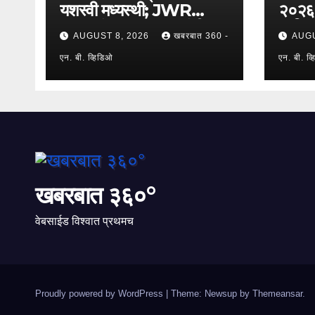
यशस्वी मध्यस्थी; JWR
२०२६’ल
कामगारांना ३००० रुपयांची
प्रतिस
AUGUST 8, 2026
खबरबात 360 -
AUGU
पगारवाढ
सहभाग
एन. बी. व्हिडिओ
घेतला
एन. बी. व्
खबरबात ३६०°
वेबसाईड विश्वात प्रथमच
Proudly powered by WordPress
|
Theme: Newsup by
Themeansar
.