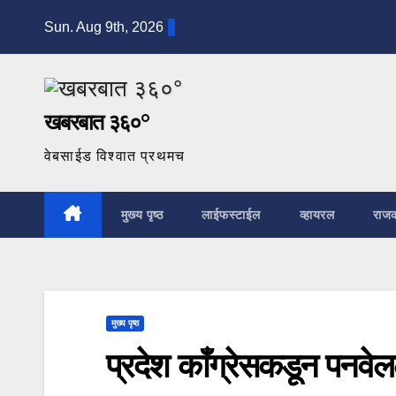
Skip
Sun. Aug 9th, 2026
to
content
खबरबात ३६०°
वेबसाईड विश्वात प्रथमच
मुख्य पृष्ठ
लाईफस्टाईल
व्हायरल
राज
मुख्य पृष्ठ
प्रदेश काँग्रेसकडून पनवेलल