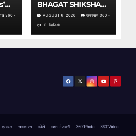
s’
BHAGAT SHIKSHAN
च्या
PRASARAK
ात 360 -
AUGUST 6, 2026
खबरबात 360 -
गार
SANSTHA: जेबीएसपी
ृत्वात
संस्थेचे मुख्य प्रशासकीय
एन. बी. व्हिडिओ
सिक
कार्यालय आणि अत्याधुनिक मूट
कोर्टचे थाटात लोकार्पण !
व्हायरल
राजकारण
फोटो
खमंग मेजवानी
360°Photo
360°Video