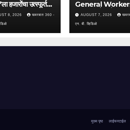
ा हजारोंचा उत्स्फूर्त
General Worker
ाद; ६४ कंपन्यांचा
Union: मे. अमेया कंपनी
ST 8, 2026
खबरबात 360 -
AUGUST 7, 2026
खबरब
; २५०२ उमेदवारांनी
कामगारांना दिलासा; काम
 लाभ !
हिडिओ
नेते महेंद्र घरत यांच्या नेत
एन. बी. व्हिडिओ
७,२०० रुपयांची ऐतिहा
पगारवाढ !
मुख्य पृष्ठ
लाईफस्टाईल