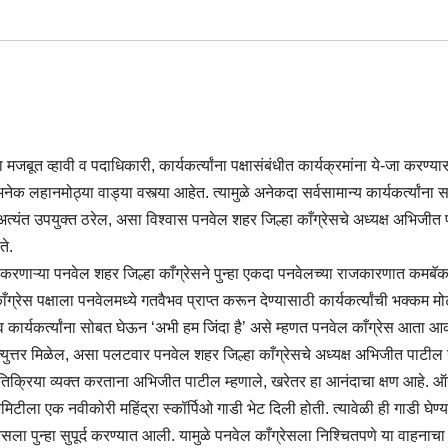
 मजबूत व्हावी व पदाधिकारी, कार्यकर्त्यांना पक्षासंबंधीत कार्यक्रमांना ये-जा करण्
क लहानमोठ्या वाड्या वस्त्या आहेत. त्यामुळे अनेकदा सर्वसामान्य कार्यकर्त्यांना
हन अत्यंत उपयुक्त ठरेल, असा विश्वास पनवेल शहर जिल्हा काँग्रेसचे अध्यक्ष अभिजीत प
ते.
रणाऱ्या पनवेल शहर जिल्हा काँग्रेसने पुन्हा एकदा पनवेलच्या राजकारणात कमबॅक 
रेस पक्षाला पनवेलमध्ये गतवैभव प्राप्त करून देण्यासाठी कार्यकर्त्यांची भक्कम मोट
व कार्यकर्त्यांना सोबत घेऊन ‘अभी हम जिंदा है’ असे म्हणत पनवेल काँग्रेस आता
्युत्तर मिळेल, असा पलटवार पनवेल शहर जिल्हा काँग्रेसचे अध्यक्ष अभिजीत पाटील 
क्रिया व्यक्त करताना अभिजीत पाटील म्हणाले, खरेतर हा आनंदाचा क्षण आहे. ऑगस्ट
टीला एक नवीकोरी महिंद्रा स्कॉर्पिओ गाडी भेट दिली होती. त्यावेळी ही गाडी घेण्यास
ग्रेसला पुन्हा सुपूर्द करण्यात आली. यामुळे पनवेल काँग्रेसला निश्चितपणे या वाहन