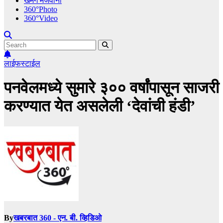
खमंग मेजवानी
360°Photo
360°Video
लाईफस्टाईल
पनवेलमध्ये सुमारे ३०० वर्षांपासून साजरी
करण्यात येत असलेली ‘देवांची हंडी’
By
खबरबात 360 - एन. बी. व्हिडिओ