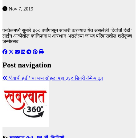
Nov 7, 2019
पनवेलमध्ये सुमारे ३०० वर्षांपासून साजरी करण्यात येत असलेली ‘देवांची हंडी’
लाईन आळीतील कानिफनाथ आस्थान असलेल्या जाधव परिवारातील श्रीकृष्ण
जन्मोत्सव
Post navigation
‘देवांची हंडी’ चा भव्य सोहळा पहा ३६० डिग्री कॅमेऱ्यातून
By
खबरबात 360 - एन. बी. व्हिडिओ