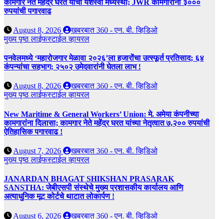
कामगार नेते महेंद्र घरत यांची यशस्वी मध्यस्थी; JWR कामगारांना ३०००
रुपयांची पगारवाढ
August 8, 2026
खबरबात 360 - एन. बी. व्हिडिओ
मुख्य पृष्ठ
लाईफस्टाईल
व्हायरल
पनवेलमध्ये ‘महारोजगार मेळावा २०२६’ला हजारोंचा उत्स्फूर्त प्रतिसाद; ६४
कंपन्यांचा सहभाग; २५०२ उमेदवारांनी घेतला लाभ !
August 8, 2026
खबरबात 360 - एन. बी. व्हिडिओ
मुख्य पृष्ठ
लाईफस्टाईल
व्हायरल
New Maritime & General Workers’ Union: मे. अमेया कंपनीच्या
कामगारांना दिलासा; कामगार नेते महेंद्र घरत यांच्या नेतृत्वात ७,२०० रुपयांची
ऐतिहासिक पगारवाढ !
August 7, 2026
खबरबात 360 - एन. बी. व्हिडिओ
मुख्य पृष्ठ
लाईफस्टाईल
व्हायरल
JANARDAN BHAGAT SHIKSHAN PRASARAK
SANSTHA: जेबीएसपी संस्थेचे मुख्य प्रशासकीय कार्यालय आणि
अत्याधुनिक मूट कोर्टचे थाटात लोकार्पण !
August 6, 2026
खबरबात 360 - एन. बी. व्हिडिओ