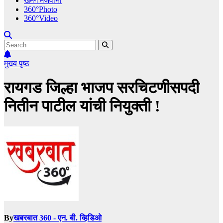
खमंग मेजवानी
360°Photo
360°Video
मुख्य पृष्ठ
रायगड जिल्हा भाजप सरचिटणीसपदी
नितीन पाटील यांची नियुक्ती !
By
खबरबात 360 - एन. बी. व्हिडिओ