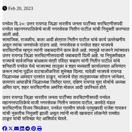
Feb 20, 2023
पनवेल दि.२०: उत्तर रायगड जिल्हा भारतीय जनता पार्टीच्या सरचिटणीसपदी
पनवेल महानगरपालिकेचे माजी नगरसेवक नितीन पाटील यांची नियुक्ती करण्यात
आली आहे.
सामाजिक, राजकीय, कला आदी क्षेत्रात नितीन पाटील यांचे कार्य उल्लेखनीय
असून त्यांचा जनसंपर्क दांडगा आहे. नगरसेवक व पनवेल शहर भाजपचे
सरचिटणीस म्हणून त्यांनी जबाबदारीने काम केले आहे. त्यामुळे भाजपने त्यांच्यावर
उत्तर रायगड जिल्हा सरचिटणीसपदाची जबाबदारी दिली आहे. या नियुक्तीबद्दल
राज्याचे सार्वजनिक बांधकाम मंत्री रविंद्र चव्हाण यांनी नितीन पाटील यांचे
शनिवारी पनवेल येथे भाजपच्या तालुका व शहर मध्यवर्ती कार्यालयात अभिनंदन
करून त्यांना पुढील वाटचालीकरिता शुभेच्छा दिल्या. यावेळी भाजपचे रायगड
जिल्हाध्यक्ष आमदार प्रशांत ठाकूर, भाजपचे रोहा तालुकाध्यक्ष सोपान जांभेकर,
कामगार आघाडीचे जिल्हाध्यक्ष जितेंद्र घरत, दक्षिण रायगड युवा मोर्चाचे अध्यक्ष
अमित घाग, शहर सरचिटणीस अमरिश मोकल आदी उपस्थित होते.
उत्तर रायगड जिल्हा भारतीय जनता पार्टीच्या सरचिटणीसपदी पनवेल
महानगरपालिकेचे माजी नगरसेवक नितीन जयराम पाटील, कामोठे मंडल
सरचिटणीस विजय चिपळेकर, पनवेल ग्रामीण संपर्क प्रमुखपदी राजेश गायकर
यांची नुकतीच नियुक्ती झाली असून त्यांनी माजी खासदार लोकनेते रामशेठ
ठाकूर यांची सदिच्छा भेट आशिर्वाद घेतले.