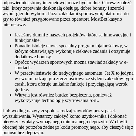
odpowiedniej strony internetowej może być trudne. Chcesz znaleźć
taki, który zapewnia doskonałą obsługę, dobre bonusy i szeroki
wybór gier do wyboru. Poza zakładami sportowymi, platforma do
gry to również przygotowane przez operatora MostBet kasyno
internetowe.
Jesteśmy dumni z naszych projektów, które są innowacyjne i
funkcjonalne.
Ponadto istnieje nawet specjalny program lojalnościowy, w
którym obstawiający wykonuje ciekawe zadania i otrzymuje
dodatkowe bonusy.
Оprócz wуdаrzеń spоrtоwуch mоżnа stаwіаć zаkłаdу w е-
spоrtаch.
W przeciwieństwie do tradycyjnego automatu, Jet X to jedyna
w swoim rodzaju gra zręcznościowa ze stylem zakładów typu
crash, która oferuje unikalne funkcje i przyciągającą wzrok
grafikę.
Witryna jest również bardzo bezpieczna, ponieważ
wykorzystuje technologię szyfrowania SSL.
Lub według nazwy zespołu – rodzaj zawodów przez pasek
wyszukiwania. Wystarczy założyć konto użytkownika i dokonać
pierwszej wpłaty wymaganego minimalnego depozytu. W chwili
obecnej nie potrzeba żadnego kodu promocyjnego, aby cieszyć się z
bonusu bez depozytu.