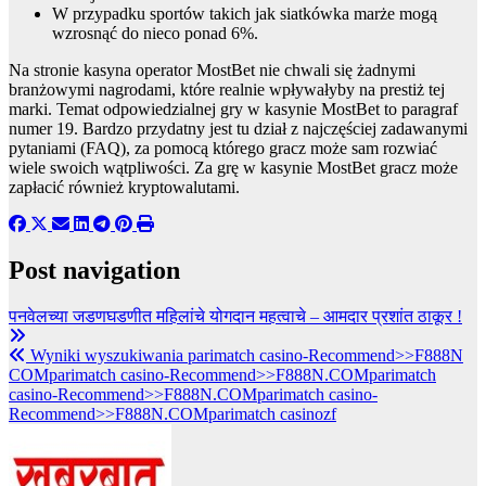
W przypadku sportów takich jak siatkówka marże mogą
wzrosnąć do nieco ponad 6%.
Na stronie kasyna operator MostBet nie chwali się żadnymi
branżowymi nagrodami, które realnie wpływałyby na prestiż tej
marki. Temat odpowiedzialnej gry w kasynie MostBet to paragraf
numer 19. Bardzo przydatny jest tu dział z najczęściej zadawanymi
pytaniami (FAQ), za pomocą którego gracz może sam rozwiać
wiele swoich wątpliwości. Za grę w kasynie MostBet gracz może
zapłacić również kryptowalutami.
Post navigation
पनवेलच्या जडणघडणीत महिलांचे योगदान महत्वाचे – आमदार प्रशांत ठाकूर !
Wyniki wyszukiwania parimatch casino-️Recommend>>F888N
COM️parimatch casino-️Recommend>>F888N.COM️parimatch
casino-️Recommend>>F888N.COM️parimatch casino-️
Recommend>>F888N.COM️parimatch casinozf