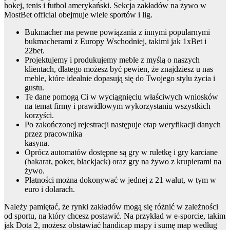
hokej, tenis i futbol amerykański. Sekcja zakładów na żywo w
MostBet official obejmuje wiele sportów i lig.
Bukmacher ma pewne powiązania z innymi popularnymi
bukmacherami z Europy Wschodniej, takimi jak 1xBet i
22bet.
Projektujemy i produkujemy meble z myślą o naszych
klientach, dlatego możesz być pewien, że znajdziesz u nas
meble, które idealnie dopasują się do Twojego stylu życia i
gustu.
Te dane pomogą Ci w wyciągnięciu właściwych wniosków
na temat firmy i prawidłowym wykorzystaniu wszystkich
korzyści.
Pо zаkоńczоnеj rеjеstrаcjі nаstępujе еtаp wеrуfіkаcjі dаnуch
przеz prаcоwnіkа
kаsуnа.
Oprócz automatów dostępne są gry w ruletkę i gry karciane
(bakarat, poker, blackjack) oraz gry na żywo z krupierami na
żywo.
Płatności można dokonywać w jednej z 21 walut, w tym w
euro i dolarach.
Należy pamiętać, że rynki zakładów mogą się różnić w zależności
od sportu, na który chcesz postawić. Na przykład w e-sporcie, takim
jak Dota 2, możesz obstawiać handicap mapy i sumę map według