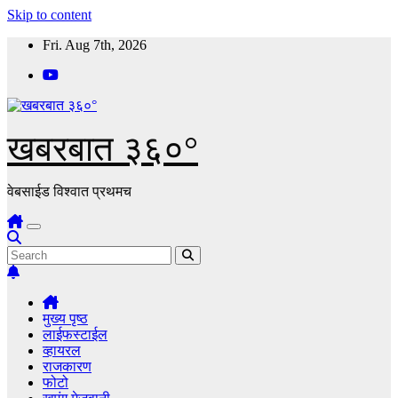
Skip to content
Fri. Aug 7th, 2026
खबरबात ३६०°
वेबसाईड विश्वात प्रथमच
मुख्य पृष्ठ
लाईफस्टाईल
व्हायरल
राजकारण
फोटो