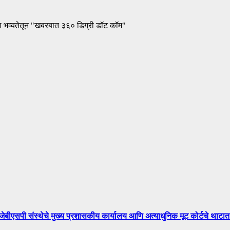
ा भव्यतेतून "खबरबात ३६० डिग्री डॉट कॉम"
े मुख्य प्रशासकीय कार्यालय आणि अत्याधुनिक मूट कोर्टचे थाटात ल