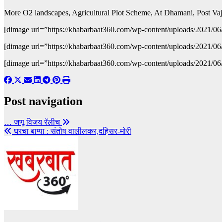
More O2 landscapes, Agricultural Plot Scheme, At Dhamani, Post Vaje
[dimage url=”https://khabarbaat360.com/wp-content/uploads/2021/0
[dimage url=”https://khabarbaat360.com/wp-content/uploads/2021/0
[dimage url=”https://khabarbaat360.com/wp-content/uploads/2021/0
Post navigation
… जणू विजय रॅलीच
घरचा बाप्पा : संतोष वालीलकर,दहिसर-मोरी