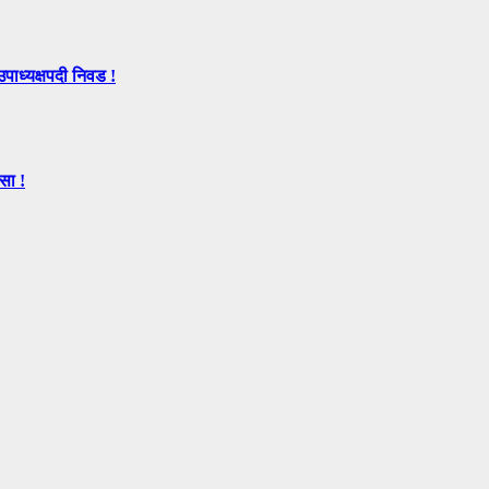
उपाध्यक्षपदी निवड !
सा !