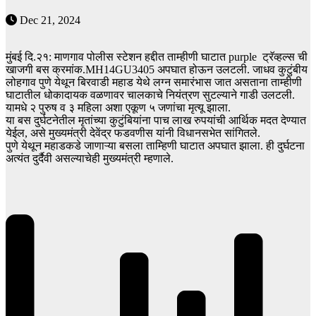
Dec 21, 2024
मुंबई दि.२१: माणगाव पोलीस स्टेशन हद्दीत ताम्हीणी घाटात purple ट्रॅव्हल्स ची
खाजगी बस क्रमांक.MH14GU3405 अपघात होऊन उलटली. जाधव कुटुंबीय
लोहगाव पुणे येथून बिरवाडी महाड येथे लग्न समारंभास जात असताना ताम्हीणी
घाटातील धोकादायक वळणावर चालकाचे नियंत्रण सुटल्याने गाडी उलटली.
यामधे २ पुरुष व ३ महिला अशा एकूण ५ जणांचा मृत्यू झाला.
या बस दुर्घटनेतील मृतांच्या कुटुंबियांना पाच लाख रुपयांची आर्थिक मदत देण्यात
येईल, असे मुख्यमंत्री देवेंद्र फडवणीस यांनी विधानसभेत सांगितले.
पुणे येथून महाडकडे जाणाऱ्या बसला ताम्हिणी घाटात अपघात झाला. ही दुर्घटना
अत्यंत दुर्दैवी असल्याचेही मुख्यमंत्री म्हणाले.