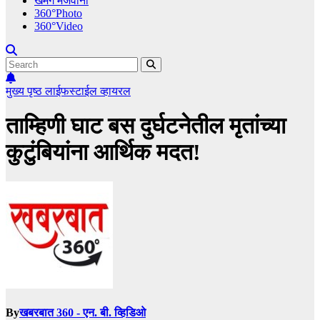
खमंग मेजवानी
360°Photo
360°Video
मुख्य पृष्ठ
लाईफस्टाईल
व्हायरल
ताम्हिणी घाट बस दुर्घटनेतील मृतांच्या
कुटुंबियांना आर्थिक मदत!
By
खबरबात 360 - एन. बी. व्हिडिओ