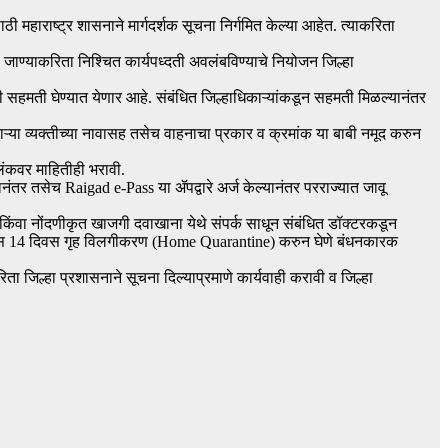
ी महाराष्ट्र शासनाने मार्गदर्शक सूचना निर्गमित केल्या आहेत. त्याकरिता
स्थळी जाण्याकरिता निश्चित कार्यपध्दती अवलंबविण्याचे नियोजन जिल्हा
यांची सहमती घेण्यात येणार आहे. संबंधित जिल्हाधिकाऱ्यांकडून सहमती मिळल्यानंतर
णाऱ्या व्यक्तीच्या नावासह तसेच वाहनाचा प्रकार व क्रमांक या बाबी नमूद करुन
लिंकवर माहितीही भरावी.
यानंतर तसेच Raigad e-Pass या ॲपद्वारे अर्ज केल्यानंतर परराज्यात जावू
ालय किंवा नोंदणीकृत खाजगी दवाखाना येथे संपर्क साधून संबंधित डॉक्टरकडून
स्वत:स 14 दिवस गृह विलगीकरण (Home Quarantine) करुन घेणे बंधनकारक
रिता जिल्हा प्रशासनाने सूचना दिल्याप्रमाणे कार्यवाही करावी व जिल्हा