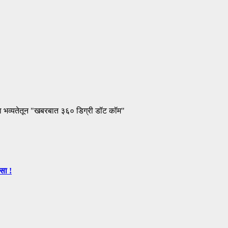
ा भव्यतेतून "खबरबात ३६० डिग्री डॉट कॉम"
सा !