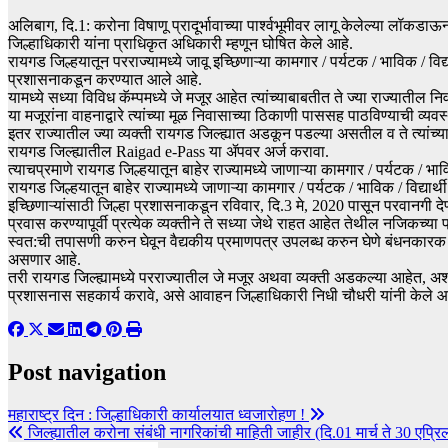
अलिबाग, दि.1: करोना विषाणू प्रादूर्भावाच्या पार्श्वभूमीवर लागू केलेल्या लॉकड
जिल्हाधिकारी यांना प्राधिकृत अधिकारी म्हणून घोषित केले आहे.
रायगड जिल्हयातून परराज्यामध्ये जावू इच्छिणाऱ्या कामगार / पर्यटक / भाविक / विद्या
प्रशासनाकडून करण्यात आले आहे.
यामध्ये सध्या विविध कॅम्पमध्ये जे मजूर आहेत त्यांच्याबाबतीत ते ज्या राज्यातील 
या मजूरांना वाहनाद्वारे त्यांच्या मूळ निवासाच्या ठिकाणी पाससह पाठविण्याची व्यव
इतर राज्यातील ज्या व्यक्ती रायगड जिल्ह्यात अडकून पडल्या असतील व ते त्यांच्य
रायगड जिल्ह्यातील Raigad e-Pass या ॲपवर अर्ज करावा.
त्याचप्रमाणे रायगड जिल्हयातून बाहेर राज्यामध्ये जाणाऱ्या कामगार / पर्यटक /
रायगड जिल्हयातून बाहेर राज्यामध्ये जाणाऱ्या कामगार / पर्यटक / भाविक / विद्यार
इच्छिणाऱ्यांसाठी जिल्हा प्रशासनाकडून रविवार, दि.3 मे, 2020 पासून परवानगी द
प्रवास करण्यापूर्वी प्रत्येक व्यक्तीने ते सध्या जेथे राहत आहेत तेथील नजिकच्या
स्वत:ची तपासणी करुन घेवून वैद्यकीय प्रमाणपत्र उपलब्ध करुन घेणे बंधनकार
असणार आहे.
तरी रायगड जिल्ह्यामध्ये परराज्यातील जे मजूर अथवा व्यक्ती अडकल्या आहेत, अशा व्य
प्रशासनास सहकार्य करावे, असे आवाहन जिल्हाधिकारी निधी चौधरी यांनी केले आ
Post navigation
महाराष्ट्र दिन : जिल्हाधिकारी कार्यालयात ध्वजारोहण !
जिल्ह्यातील करोना संबंधी नागरिकांची माहिती जाहीर (दि.01 मार्च ते 30 एप्रि