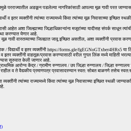
ाऊनमुळे परराज्यातील अडकून पडलेल्या नागरिकांसाठी आपल्या मूळ गावी परत जाण्यासाठ
र्थी व इतर व्यक्तींनी त्यांच्या राज्यामध्ये किंवा त्यांच्या मूळ निवासाच्या इच्छित 
निवासी आहेत अशा जिल्ह्याच्या जिल्हाधिकाऱ्यांना मजूरांच्या यादीसह संपर्क साधून त्
स्था करण्यात येणार आहे.
ा मूळ गावी वास्तव्याच्या जिल्ह्यात जावू इच्छित असतील, अशा व्यक्तींनी प्रवास कर
 भाविक / विद्यार्थी व इतर व्यक्तींनी https://forms.gle/fgEGNoGTxber4HRs5 या 
्थी व इतर व्यक्तींनी वाहतूक/प्रवास करण्यासाठी वरील गुगल लिंक मध्ये माहिती भरल्
ेण्यास सुरुवात केली जाणार आहे.
 प्राथमिक आरोग्य केंद्र / ग्रामीण रुग्णालय / उप जिल्हा रुग्णालय / जिल्हा रुग्ण
क राहील व ते वैद्यकीय प्रमाणपत्र प्रवासादरम्यान स्वत: सोबत बाळगणे तसेच 
क्तींनी त्यांच्या राज्यामध्ये किंवा त्यांच्या मूळ निवासाच्या इच्छित स्थळी जाण्याक
हे.
ल)