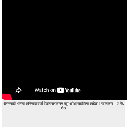
🛑’मराठी भाषेला अभिजात दर्जा देऊन सरकारनं खूप अपेक्षा वाढविल्या आहेत’ l गझलकार – ए. के.
शेख