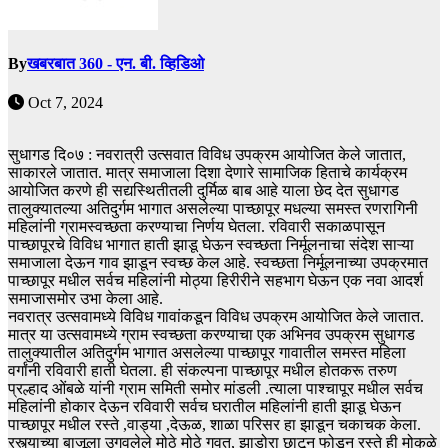
By
खबरबात 360 - एन. बी. व्हिडिओ
Oct 7, 2024
सुधागड दि०७ : नवरात्री उत्सवात विविध उपक्रम आयोजित केले जातात,
साकारले जातात. मात्र समाजाला दिशा देणारे सामाजिक हिताचे कार्यक्रम
आयोजित करणे ही सद्यस्थितीतली दुर्मिळ बाब आहे याला छेद देत सुधागड
तालुक्यातल्या अतिदुर्गम भागात असलेल्या पाच्छापूर मधल्या समस्त रणरागिनी
महिलांनी ग्रामस्वच्छता करण्याचा निर्णय घेतला. रविवारी सकाळपासून
पाच्छापूरचे विविध भागात हाती झाडू घेऊन स्वच्छता निर्मूलनाचा संदेश साऱ्या
समाजाला देऊन गाव झाडून स्वच्छ केल आहे. स्वच्छता निर्मूलनाच्या उपक्रमात
पाच्छापूर मधील सर्वच महिलांनी मोठ्या हिरीरीने सहभाग घेऊन एक नवा आदर्श
समाजासमोर उभा केला आहे.
नवरात्र उत्सवामध्ये विविध गावांकडून विविध उपक्रम आयोजित केले जातात.
मात्र या उत्सवामध्ये ग्राम स्वच्छता करण्याचा एक अभिनव उपक्रम सुधागड
तालुक्यातील अतिदुर्गम भागात असलेल्या पाच्छापूर गावातील समस्त महिला
वर्गांनी रविवारी हाती घेतला. ही संकल्पना पाच्छापूर मधील होतकरू तरुण
प्रल्हाद ओंबळे यांनी ग्राम समिती समोर मांडली .त्याला पाश्चापूर मधील सर्वच
महिलांनी होकार देऊन रविवारी सर्वच घरातील महिलांनी हाती झाडू घेऊन
पाच्छापूर मधील रस्ते ,वाड्या ,देऊळ, शाळा परिसर हा झाडून चकाचक केला.
रस्त्याच्या बाजूला उगवलेले मोठे मोठे गवत, झाडोरा छाटून फोडून रस्ते ही मोकळे