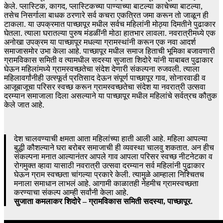
केले. प्लास्टिक, कागद, प्लास्टिकच्या पाण्याच्या बाटल्या काचेच्या बाटल्या,
तसेच निसर्गाला बाधक ठरणारे सर्व कचरा एकत्रित जमा करून तो जाळून ही
टाकला. या उपक्रमात पाच्छापूर मधील सर्वच महिलांनी मोठ्या दिमतीने पुढाकार
घेतला. त्याला घरातल्या पुरुष मंडळींनी मोठा हातभार लावला. नवरात्रीमध्ये एक
अनोखा उपक्रम या पाच्छापूर मधल्या ग्रामस्थांनी करून एक नवा आदर्श
समाजासमोर उभा केला आहे. पाच्छापूर मधील समाज हिताची भूमिका बजावणारी
ग्रामविकास समिती व त्यामधील सदस्या सुजाता शिदोरे यांनी याबाबत पुढाकार
घेऊन महिलांमध्ये ग्रामस्वच्छतेचा संदेश देणारी संकल्पना रुजवली. त्याला
महिलावर्गांनीही उत्स्फूर्त प्रतिसाद देऊन संपूर्ण पाच्छापूर गाव, सोनारवाडी व
आजूबाजूचा परिसर स्वच्छ करून ग्रामस्वच्छतेचा संदेश या नवरात्री उत्सवा
दरम्यान समाजाला दिला असल्याने या पाच्छापूर मधील महिलांचे सर्वत्रच कौतुक
केले जात आहे.
देश चालवण्याची क्षमता आता महिलांच्या हाती आली आहे. महिला आपल्या
बुद्धी कौशल्याने घरा बरोबर समाजाची ही व्यवस्था चालवु शकतात. अन हीच
संकल्पना मनात आल्यानंतर आपले गाव आपला परिसर स्वच्छ नीटनेटका व
रोगमुक्त व्हावा यासाठी नवरात्री उत्सवा दरम्यान सर्व महिलांनी पुढाकार
घेऊन ग्राम स्वच्छता चांगल्या प्रकारे केली. त्यामुळे आम्हाला निश्चितच
मनाला समाधान लाभलं आहे. आगामी काळातही नेहमीच ग्रामस्वच्छता
करण्याचा संकल्प आम्ही सर्वांनी केला आहे.
सुजाता कमलाकर शिदोरे – ग्रामविकास समिती सदस्या, पाच्छापूर.