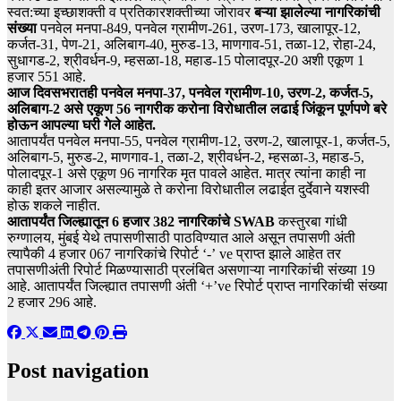
स्वत:च्या इच्छाशक्ती व प्रतिकारशक्तीच्या जोरावर
बऱ्या झालेल्या नागरिकांची
संख्या
पनवेल मनपा-849, पनवेल ग्रामीण-261, उरण-173, खालापूर-12,
कर्जत-31, पेण-21, अलिबाग-40, मुरुड-13, माणगाव-51, तळा-12, रोहा-24,
सुधागड-2, श्रीवर्धन-9, म्हसळा-18, महाड-15 पोलादपूर-20 अशी एकूण 1
हजार 551 आहे.
आज दिवसभरातही पनवेल मनपा-37, पनवेल ग्रामीण-10, उरण-2, कर्जत-5,
अलिबाग-2 असे एकूण 56 नागरीक करोना विरोधातील लढाई जिंकून पूर्णपणे बरे
होऊन आपल्या घरी गेले आहेत.
आतापर्यंत पनवेल मनपा-55, पनवेल ग्रामीण-12, उरण-2, खालापूर-1, कर्जत-5,
अलिबाग-5, मुरुड-2, माणगाव-1, तळा-2, श्रीवर्धन-2, म्हसळा-3, महाड-5,
पोलादपूर-1 असे एकूण 96 नागरिक मृत पावले आहेत. मात्र त्यांना काही ना
काही इतर आजार असल्यामुळे ते करोना विरोधातील लढाईत दुर्देवाने यशस्वी
होऊ शकले नाहीत.
आतापर्यंत जिल्ह्यातून 6 हजार 382 नागरिकांचे SWAB
कस्तुरबा गांधी
रुग्णालय, मुंबई येथे तपासणीसाठी पाठविण्यात आले असून तपासणी अंती
त्यापैकी 4 हजार 067 नागरिकांचे रिपोर्ट ‘-’ ve प्राप्त झाले आहेत तर
तपासणीअंती रिपोर्ट मिळण्यासाठी प्रलंबित असणाऱ्या नागरिकांची संख्या 19
आहे. आतापर्यंत जिल्ह्यात तपासणी अंती ‘+’ve रिपोर्ट प्राप्त नागरिकांची संख्या
2 हजार 296 आहे.
Post navigation