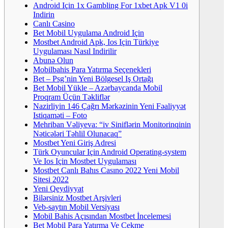
Android Için 1x Gambling For 1xbet Apk V1 0i
Indirin
Canlı Casino
Bet Mobil Uygulama Android Için
Mostbet Android Apk, Ios Için Türkiye
Uygulaması Nasıl Indirilir
Abunə Olun
Mobilbahis Para Yatırma Seçenekleri
Bet – Psg’nin Yeni Bölgesel Iş Ortağı
Bet Mobil Yükle – Azərbaycanda Mobil
Proqram Üçün Təkliflər
Nazirliyin 146 Çağrı Mərkəzinin Yeni Fəaliyyət
Istiqaməti – Foto
Mehriban Vəliyeva: “iv Siniflərin Monitorinqinin
Nəticələri Təhlil Olunacaq”
Mostbet Yeni Giriş Adresi
Türk Oyuncular Için Android Operating-system
Ve Ios Için Mostbet Uygulaması
Mostbet Canlı Bahıs Casıno 2022 Yeni Mobil
Sitesi 2022
Yeni Qeydiyyat
Bilərsiniz Mostbet Arşivleri
Veb-saytın Mobil Versiyası
Mobil Bahis Açısından Mostbet İncelemesi
Bet Mobil Para Yatırma Ve Çekme