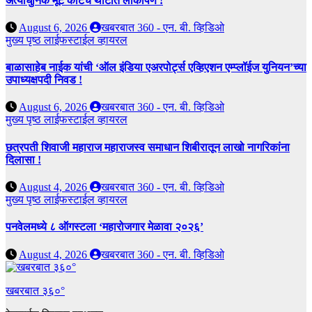
अत्याधुनिक मूट कोर्टचे थाटात लोकार्पण !
August 6, 2026
खबरबात 360 - एन. बी. व्हिडिओ
मुख्य पृष्ठ
लाईफस्टाईल
व्हायरल
बाळासाहेब नाईक यांची ‘ऑल इंडिया एअरपोर्ट्स एव्हिएशन एम्प्लॉईज युनियन’च्या
उपाध्यक्षपदी निवड !
August 6, 2026
खबरबात 360 - एन. बी. व्हिडिओ
मुख्य पृष्ठ
लाईफस्टाईल
व्हायरल
छत्रपती शिवाजी महाराज महाराजस्व समाधान शिबीरातून लाखो नागरिकांना
दिलासा !
August 4, 2026
खबरबात 360 - एन. बी. व्हिडिओ
मुख्य पृष्ठ
लाईफस्टाईल
व्हायरल
पनवेलमध्ये ८ ऑगस्टला ‘महारोजगार मेळावा २०२६’
August 4, 2026
खबरबात 360 - एन. बी. व्हिडिओ
खबरबात ३६०°