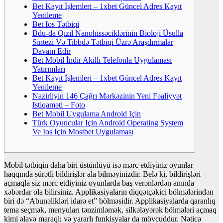
Bet Kayıt İşlemleri – 1xbet Güncel Adres Kayıt
Yenileme
Bet Ios Tətbiqi
Bdu-da Qızıl Nanohissəciklərinin Bioloji Üsulla
Sintezi Və Tibbdə Tətbiqi Üzrə Araşdırmalar
Davam Edir
Bet Mobil İndir Akıllı Telefonla Uygulaması
Yatırımları
Bet Kayıt İşlemleri – 1xbet Güncel Adres Kayıt
Yenileme
Nazirliyin 146 Çağrı Mərkəzinin Yeni Fəaliyyət
Istiqaməti – Foto
Bet Mobil Uygulama Android Için
Türk Oyuncular Için Android Operating System
Ve Ios Için Mostbet Uygulaması
Mobil tətbiqin daha biri üstünlüyü isə mərc etdiyiniz oyunlar
haqqında sürətli bildirişlər ala bilməyinizdir. Belə ki, bildirişləri
açmaqla siz mərc etdiyiniz oyunlarda baş verənlərdən anında
xəbərdar ola bilirsiniz. Applikasiyaların diqqətçəkici bölmələrindən
biri də “Abunəlikləri idarə et” bölməsidir. Applikasiyalarda qaranlıq
tema seçmək, menyuları tənzimləmək, silkələyərək bölmələri açmaq
kimi əlavə maraqlı və yararlı funkisyalar da mövcuddur. Nəticə