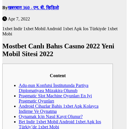
By
खबरबात 360 - एन. बी. व्हिडिओ
Apr 7, 2022
1xbet Indir 1xbet Mobil Android 1xbet Apk Ios Türkiyde 1xbet
Mobi
Mostbet Canlı Bahıs Casıno 2022 Yeni
Mobil Sitesi 2022
Content
Adu-nun Konfutsi İnstitutunda Partiya
Diplomatiyası Müzakirə Olunub
Pragmatic Slot Machine Oyunları En Iyi
Pragmatic Oyunları
Android Cihazlar Bahis 1xbet Apk Kolayca
Indirme Ve Oynatma
Oynamak Için Nasıl Kayıt Olunur?
Bet Indir 1xbet Mobil Android 1xbet Apk Ios
Türkiy’de 1xbet Mobi