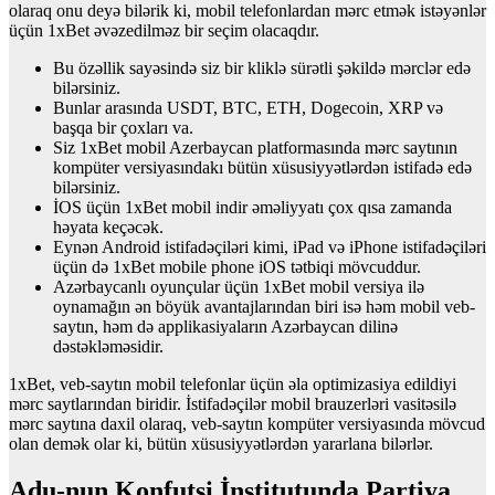
olaraq onu deyə bilərik ki, mobil telefonlardan mərc etmək istəyənlər
üçün 1xBet əvəzedilməz bir seçim olacaqdır.
Bu özəllik sayəsində siz bir kliklə sürətli şəkildə mərclər edə
bilərsiniz.
Bunlar arasında USDT, BTC, ETH, Dogecoin, XRP və
başqa bir çoxları va.
Siz 1xBet mobil Azerbaycan platformasında mərc saytının
kompüter versiyasındakı bütün xüsusiyyətlərdən istifadə edə
bilərsiniz.
İOS üçün 1xBet mobil indir əməliyyatı çox qısa zamanda
həyata keçəcək.
Eynən Android istifadəçiləri kimi, iPad və iPhone istifadəçiləri
üçün də 1xBet mobile phone iOS tətbiqi mövcuddur.
Azərbaycanlı oyunçular üçün 1xBet mobil versiya ilə
oynamağın ən böyük avantajlarından biri isə həm mobil veb-
saytın, həm də applikasiyaların Azərbaycan dilinə
dəstəkləməsidir.
1xBet, veb-saytın mobil telefonlar üçün əla optimizasiya edildiyi
mərc saytlarından biridir. İstifadəçilər mobil brauzerləri vasitəsilə
mərc saytına daxil olaraq, veb-saytın kompüter versiyasında mövcud
olan demək olar ki, bütün xüsusiyyətlərdən yararlana bilərlər.
Adu-nun Konfutsi İnstitutunda Partiya