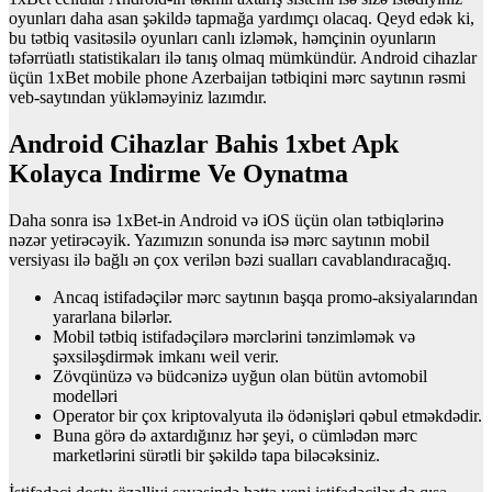
oyunları daha asan şəkildə tapmağa yardımçı olacaq. Qeyd edək ki,
bu tətbiq vasitəsilə oyunları canlı izləmək, həmçinin oyunların
təfərrüatlı statistikaları ilə tanış olmaq mümkündür. Android cihazlar
üçün 1xBet mobile phone Azerbaijan tətbiqini mərc saytının rəsmi
veb-saytından yükləməyiniz lazımdır.
Android Cihazlar Bahis 1xbet Apk
Kolayca Indirme Ve Oynatma
Daha sonra isə 1xBet-in Android və iOS üçün olan tətbiqlərinə
nəzər yetirəcəyik. Yazımızın sonunda isə mərc saytının mobil
versiyası ilə bağlı ən çox verilən bəzi sualları cavablandıracağıq.
Ancaq istifadəçilər mərc saytının başqa promo-aksiyalarından
yararlana bilərlər.
Mobil tətbiq istifadəçilərə mərclərini tənzimləmək və
şəxsiləşdirmək imkanı weil verir.
Zövqünüzə və büdcənizə uyğun olan bütün avtomobil
modelləri
Operator bir çox kriptovalyuta ilə ödənişləri qəbul etməkdədir.
Buna görə də axtardığınız hər şeyi, o cümlədən mərc
marketlərini sürətli bir şəkildə tapa biləcəksiniz.