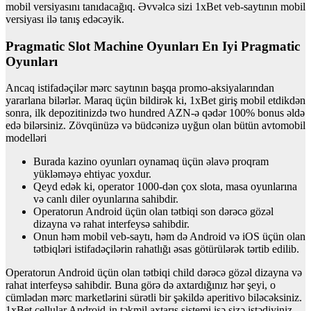
mobil versiyasını tanıdacağıq. Əvvəlcə sizi 1xBet veb-saytının mobil
versiyası ilə tanış edəcəyik.
Pragmatic Slot Machine Oyunları En Iyi Pragmatic
Oyunları
Ancaq istifadəçilər mərc saytının başqa promo-aksiyalarından
yararlana bilərlər. Maraq üçün bildirək ki, 1xBet giriş mobil etdikdən
sonra, ilk depozitinizdə two hundred AZN-ə qədər 100% bonus əldə
edə bilərsiniz. Zövqünüzə və büdcənizə uyğun olan bütün avtomobil
modelləri
Burada kazino oyunları oynamaq üçün əlavə proqram
yükləməyə ehtiyac yoxdur.
Qeyd edək ki, operator 1000-dən çox slota, masa oyunlarına
və canlı diler oyunlarına sahibdir.
Operatorun Android üçün olan tətbiqi son dərəcə gözəl
dizayna və rahat interfeysə sahibdir.
Onun həm mobil veb-saytı, həm də Android və iOS üçün olan
tətbiqləri istifadəçilərin rahatlığı əsas götürülərək tərtib edilib.
Operatorun Android üçün olan tətbiqi child dərəcə gözəl dizayna və
rahat interfeysə sahibdir. Buna görə də axtardığınız hər şeyi, o
cümlədən mərc marketlərini sürətli bir şəkildə aperitivo biləcəksiniz.
1xBet cellular Android-in təkmil axtarış sistemi isə sizə istədiyiniz