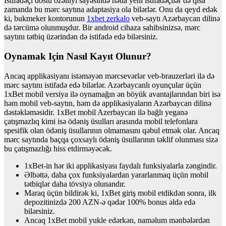
İstifadəçi dostu özəlliyi sayəsində hətta yeni istifadəçilər də qısa
zamanda bu mərc saytına adaptasiya ola bilərlər. Onu da qeyd edək
ki, bukmeker kontorunun
1xbet zerkalo
veb-saytı Azərbaycan dilinə
də tərcümə olunmuşdur. Bir android cihaza sahibsinizsə, mərc
saytını tətbiq üzərindən də istifadə edə bilərsiniz.
Oynamak Için Nasıl Kayıt Olunur?
Ancaq applikasiyanı istəməyən mərcsevərlər veb-brauzerləri ilə də
mərc saytını istifadə edə bilərlər. Azərbaycanlı oyunçular üçün
1xBet mobil versiya ilə oynamağın ən böyük avantajlarından biri isə
həm mobil veb-saytın, həm də applikasiyaların Azərbaycan dilinə
dəstəkləməsidir. 1xBet mobil Azerbaycan ilə bağlı yeganə
çatışmazlıq kimi isə ödəniş üsulları arasında mobil telefonlara
spesifik olan ödəniş üsullarının olmamasını qəbul etmək olar. Ancaq
mərc saytında baçqa çoxsaylı ödəniş üsullarının təklif olunması sizə
bu çatışmazlığı hiss etdirməyəcək.
1xBet-in hər iki applikasiyası faydalı funksiyalarla zəngindir.
Əlbəttə, daha çox funksiyalardan yararlanmaq üçün mobil
tətbiqlər daha tövsiyə olunandır.
Maraq üçün bildirək ki, 1xBet giriş mobil etdikdən sonra, ilk
depozitinizdə 200 AZN-ə qədər 100% bonus əldə edə
bilərsiniz.
Ancaq 1xBet mobil yukle edərkən, naməlum mənbələrdən