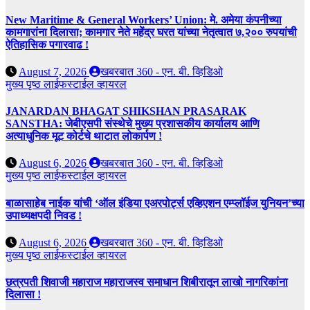
New Maritime & General Workers’ Union: मे. अमेया कंपनीच्या
कामगारांना दिलासा; कामगार नेते महेंद्र घरत यांच्या नेतृत्वात ७,२०० रुपयांची
ऐतिहासिक पगारवाढ !
August 7, 2026
खबरबात 360 - एन. बी. व्हिडिओ
मुख्य पृष्ठ
लाईफस्टाईल
व्हायरल
JANARDAN BHAGAT SHIKSHAN PRASARAK
SANSTHA: जेबीएसपी संस्थेचे मुख्य प्रशासकीय कार्यालय आणि
अत्याधुनिक मूट कोर्टचे थाटात लोकार्पण !
August 6, 2026
खबरबात 360 - एन. बी. व्हिडिओ
मुख्य पृष्ठ
लाईफस्टाईल
व्हायरल
बाळासाहेब नाईक यांची ‘ऑल इंडिया एअरपोर्ट्स एव्हिएशन एम्प्लॉईज युनियन’च्या
उपाध्यक्षपदी निवड !
August 6, 2026
खबरबात 360 - एन. बी. व्हिडिओ
मुख्य पृष्ठ
लाईफस्टाईल
व्हायरल
छत्रपती शिवाजी महाराज महाराजस्व समाधान शिबीरातून लाखो नागरिकांना
दिलासा !