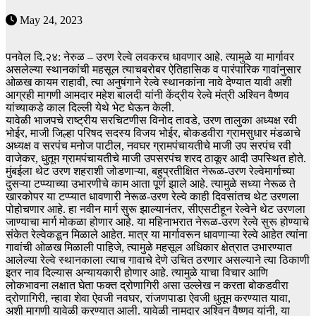
May 24, 2023
पनवेल दि.२४: नेरुळ – उरण रेल्वे लवकरच धावणार आहे. त्यामुळे या मार्गावर
असलेल्या स्थानकांची महसूल त्याचबरोबर ऐतिहासिक व पारंपारिक गावांनुसार
ओळख कायम राहावी, त्या अनुषंगाने रेल्वे स्थानकांना नावे देण्यात यावी अशी
आग्रही मागणी आमदार महेश बालदी यांनी केंद्रीय रेल्वे मंत्री अश्विन वैष्णव
यांच्याकडे काल दिल्ली येथे भेट घेऊन केली.
यावेळी भाजपचे राष्ट्रीय सरचिटणीस विनोद तावडे, उरण तालुका अध्यक्ष रवी
भोईर, माजी जिल्हा परिषद सदस्य विजय भोईर, बोकडवीरा ग्रामसुधार मंडळाचे
अध्यक्ष व सरपंच मनोज पाटील, नवघर ग्रामपंचायतीचे माजी उप सरपंच रवी
वाजेकर, धुतूम ग्रामपंचायतीचे माजी उपसरपंच शरद ठाकूर आदी उपस्थित होते.
मुंबईला थेट उरण शहराशी जोडणाऱ्या, बहुप्रतीक्षित नेरूळ-उरण रेल्वेमार्गाच्या
दुसऱ्या टप्प्याच्या उभारणीचे काम आता पूर्ण झाले आहे. त्यामुळे सध्या नेरूळ ते
खारकोपर या टप्प्यात धावणारी नेरूळ-उरण रेल्वे काही दिवसांतच थेट उरणला
पोहोचणार आहे. हा नवीन मार्ग सुरू झाल्यानंतर, सीएसटीहून रेल्वेने थेट उरणला
जाण्याचा मार्ग मोकळा होणार आहे. या महिनाभरात नेरूळ-उरण रेल्वे सुरू होण्याचे
संकेत रेल्वेकडून मिळाले आहेत. मात्र या मार्गावरून धावणाऱ्या रेल्वे आहेत त्यांना
गावांची ओळख मिळाली पाहिजे, त्यामुळे महसूल अधिकार क्षेत्रात उभारण्यात
आलेल्या रेल्वे स्थानकाला त्याच गावाचे देणे उचित ठरणार असल्याने त्या ठिकाणी
इतर नाव दिल्यास अन्यायकारी होणार आहे. त्यामुळे याचा विचार आणि
लोकभावना लक्षात घेता फक्त द्रोणागिरी असा उल्लेख न करता बोकडवीरा
द्रोणागिरी, न्हावा शेवा ऐवजी नवघर, रांजणपाडा ऐवजी धुतूम करण्यात यावा,
अशी मागणी यावेळी करण्यात आली. यावेळी नामदार अश्विन वैष्णव यांनी, या