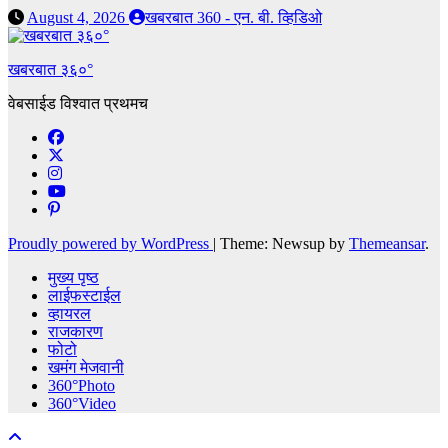
August 4, 2026
खबरबात 360 - एन. बी. व्हिडिओ
खबरबात ३६०°
वेबसाईड विश्वात प्रथमच
Proudly powered by WordPress
|
Theme: Newsup by
Themeansar
.
मुख्य पृष्ठ
लाईफस्टाईल
व्हायरल
राजकारण
फोटो
खमंग मेजवानी
360°Photo
360°Video