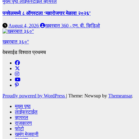
मुख्य पृष्ठ
लाईफस्टाईल
व्हायरल
पनवेलमध्ये ८ ऑगस्टला ‘महारोजगार मेळावा २०२६’
August 4, 2026
खबरबात 360 - एन. बी. व्हिडिओ
खबरबात ३६०°
वेबसाईड विश्वात प्रथमच
Proudly powered by WordPress
|
Theme: Newsup by
Themeansar
.
मुख्य पृष्ठ
लाईफस्टाईल
व्हायरल
राजकारण
फोटो
खमंग मेजवानी