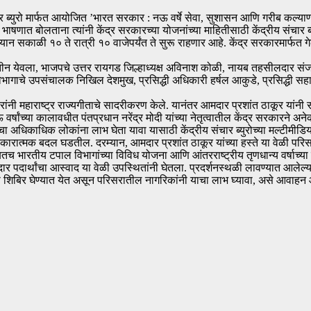
र ब्युरो मार्फत आयोजित ’भारत सरकार : नऊ वर्षे सेवा, सुशासन आणि गरीब कल्याणा
षणात बोलताना त्यांनी केंद्र सरकारच्या योजनांच्या माहितीसाठी केंद्रीय संचार ब्य
रम्यान सकाळी १० ते रात्री १० वाजेपर्यंत ते सुरू राहणार आहे. केंद्र सरकारमार्फ
 नितीन येवला, भाजपचे उत्तर रायगड जिल्हाध्यक्ष अविनाश कोळी, नायब तहसीलदार 
ुणे विभागाचे उपसंचालक निखिल देशमुख, प्रसिद्धी अधिकारी हर्षल आकुडे, प्रसिद्
रांनी महाराष्ट्र राज्यगीताचे सादरीकरण केले. यानंतर आमदार प्रशांत ठाकूर यांनी 
या नऊ वर्षांच्या कालावधीत पंतप्रधान नरेंद्र मोदी यांच्या नेतृत्वातील केंद्र सर
धिकाधिक लोकांना लाभ घेता यावा यासाठी केंद्रीय संचार ब्युरोच्या मल्टीमीडिया प
ारात्मक बदल घडतील. दरम्यान, आमदार प्रशांत ठाकूर यांच्या हस्ते या वेळी परिस
च भारतीय टपाल विभागांच्या विविध योजना आणि आंतरराष्ट्रीय तृणधान्य वर्षाच्या न
दार्थांचा आस्वाद या वेळी उपस्थितांनी घेतला. प्रदर्शनस्थळी लावण्यात आलेल्या स
 शिबिर घेण्यात येत असून परिसरातील नागरिकांनी याचा लाभ घ्यावा, असे आवाहन