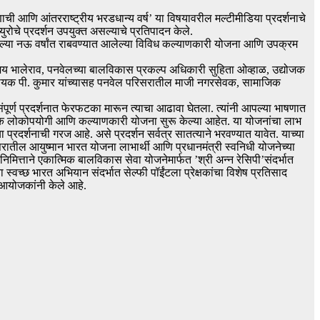
ची आणि आंतरराष्ट्रीय भरडधान्य वर्ष’ या विषयावरील मल्टीमीडिया प्रदर्शनाचे
ुरोचे प्रदर्शन उपयुक्त असल्याचे प्रतिपादन केले.
त गेल्या नऊ वर्षांत राबवण्यात आलेल्या विविध कल्याणकारी योजना आणि उपक्रम
संजय भालेराव, पनवेलच्या बालविकास प्रकल्प अधिकारी सुहिता ओव्हाळ, उद्योजक
धी सहायक पी. कुमार यांच्यासह पनवेल परिसरातील माजी नगरसेवक, सामाजिक
संपूर्ण प्रदर्शनात फेरफटका मारून त्याचा आढावा घेतला. त्यांनी आपल्या भाषणात
कारने अनेक लोकोपयोगी आणि कल्याणकारी योजना सुरू केल्या आहेत. या योजनांचा लाभ
्रदर्शनाची गरज आहे. असे प्रदर्शन सर्वत्र सातत्याने भरवण्यात यावेत. याच्या
रातील आयुष्मान भारत योजना लाभार्थी आणि प्रधानमंत्री स्वनिधी योजनेच्या
िमित्ताने एकात्मिक बालविकास सेवा योजनेमार्फत ’श्री अन्न रेसिपी’संदर्भात
्वच्छ भारत अभियान संदर्भात सेल्फी पॉईंटला प्रेक्षकांचा विशेष प्रतिसाद
 आयोजकांनी केले आहे.