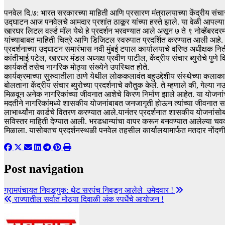
पनवेल दि.७: भारत सरकारच्या माहिती आणि प्रसारण मंत्रालयाच्या केंद्रीय संचा
उद्घाटन आज पनवेलचे आमदार प्रशांत ठाकूर यांच्या हस्ते झाले. या वेळी आपल्या भा
खारघर लिटल वर्ल्ड मॉल येथे हे प्रदर्शन भरवण्यात आले असून ७ ते ९ नोव्हेंबरद
यांच्याबाबत माहिती चित्रे आणि डिजिटल स्वरुपात प्रदर्शित करण्यात आली आहे.
प्रदर्शनाच्या उद्घाटन समारंभास नवी मुंबई टपाल कार्यालयाचे वरिष्ठ अधीक्षक
कांतीभाई पटेल, खारघर मंडल अध्यक्ष प्रवीण पाटील, केंद्रीय संचार ब्युरोचे प
कार्यकर्ते तसेच नागरिक मोठ्या संख्येने उपस्थित होते.
कार्यक्रमाच्या सुरुवातीला ठाणे येथील लोककलावंत बहुउद्देशीय संस्थेच्या कलाका
बोलताना केंद्रीय संचार ब्युरोच्या प्रदर्शनाचे कौतुक केले. ते म्हणाले की, गेल्
मिळवून अनेक नागरिकांच्या जीवनात आशेचे किरण निर्माण झाले आहेत. या योजनांचा अ
मदतीने नागरिकांमध्ये शासकीय योजनांबाबत जनजागृती होऊन त्यांच्या जीवनात सक
लाभार्थ्यांना कार्डचे वितरण करण्यात आले.यानंतर प्रदर्शनात शासकीय योजनांसोबत
सविस्तर माहिती देण्यात आली. भरडधान्यांचा वापर करून बनवण्यात आलेल्या चवदार प
मिळाला. यासोबतच प्रदर्शनस्थळी पनवेल तहसील कार्यालयामार्फत मतदार नोंदणी
Post navigation
ग्रामपंचायत निवडणुक: थेट सरपंच निवडून आलेले उमेदवार !
राज्यातील सर्वात मोठया दिवाळी अंक स्पर्धेचे आयोजन !