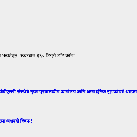
ा भव्यतेतून "खबरबात ३६० डिग्री डॉट कॉम"
े मुख्य प्रशासकीय कार्यालय आणि अत्याधुनिक मूट कोर्टचे थाटात ल
उपाध्यक्षपदी निवड !