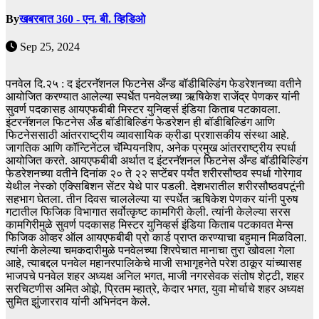
By
खबरबात 360 - एन. बी. व्हिडिओ
Sep 25, 2024
पनवेल दि.२५ : द इंटरनॅशनल फिटनेस अँन्ड बॉडीबिल्डिंग फेडरेशनच्या वतीने
आयोजित करण्यात आलेल्या स्पर्धेत पनवेलच्या ऋषिकेश राजेंद्र पेणकर यांनी
सुवर्ण पदकासह आयएफबीबी मिस्टर युनिव्हर्स इंडिया किताब पटकावला.
इंटरनॅशनल फिटनेस अँड बॉडीबिल्डिंग फेडरेशन ही बॉडीबिल्डिंग आणि
फिटनेससाठी आंतरराष्ट्रीय व्यावसायिक क्रीडा प्रशासकीय संस्था आहे.
जागतिक आणि कॉन्टिनेंटल चॅम्पियनशिप, अनेक प्रमुख आंतरराष्ट्रीय स्पर्धा
आयोजित करते. आयएफबीबी अर्थात द इंटरनॅशनल फिटनेस अँन्ड बॉडीबिल्डिंग
फेडरेशनच्या वतीने दिनांक २० ते २२ सप्टेंबर पर्यंत शरीरसौष्ठव स्पर्धा गोरेगाव
येथील नेस्को एक्सिबिशन सेंटर येथे पार पडली. देशभरातील शरीरसौष्ठवपटूंनी
सहभाग घेतला. तीन दिवस चाललेल्या या स्पर्धेत ऋषिकेश पेणकर यांनी पुरुष
गटातील फिजिक विभागात सर्वोत्कृष्ट कामगिरी केली. त्यांनी केलेल्या सरस
कामगिरीमुळे सुवर्ण पदकासह मिस्टर युनिव्हर्स इंडिया किताब पटकावत मेन्स
फिजिक ओव्हर ऑल आयएफबीबी प्रो कार्ड प्राप्त करण्याचा बहुमान मिळविला.
त्यांनी केलेल्या चमकदारीमुळे पनवेलच्या शिरपेचात मानाचा तुरा खोवला गेला
आहे, त्याबद्दल पनवेल महानरपालिकेचे माजी सभागृहनेते परेश ठाकूर यांच्यासह
भाजपचे पनवेल शहर अध्यक्ष अनिल भगत, माजी नगरसेवक संतोष शेट्टी, शहर
सरचिटणीस अमित ओझे, प्रितम म्हात्रे, केदार भगत, युवा मोर्चाचे शहर अध्यक्ष
सुमित झुंजारराव यांनी अभिनंदन केले.