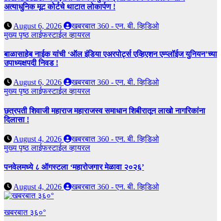
अत्याधुनिक मूट कोर्टचे थाटात लोकार्पण !
August 6, 2026
खबरबात 360 - एन. बी. व्हिडिओ
मुख्य पृष्ठ
लाईफस्टाईल
व्हायरल
बाळासाहेब नाईक यांची ‘ऑल इंडिया एअरपोर्ट्स एव्हिएशन एम्प्लॉईज युनियन’च्या
उपाध्यक्षपदी निवड !
August 6, 2026
खबरबात 360 - एन. बी. व्हिडिओ
मुख्य पृष्ठ
लाईफस्टाईल
व्हायरल
छत्रपती शिवाजी महाराज महाराजस्व समाधान शिबीरातून लाखो नागरिकांना
दिलासा !
August 4, 2026
खबरबात 360 - एन. बी. व्हिडिओ
मुख्य पृष्ठ
लाईफस्टाईल
व्हायरल
पनवेलमध्ये ८ ऑगस्टला ‘महारोजगार मेळावा २०२६’
August 4, 2026
खबरबात 360 - एन. बी. व्हिडिओ
खबरबात ३६०°