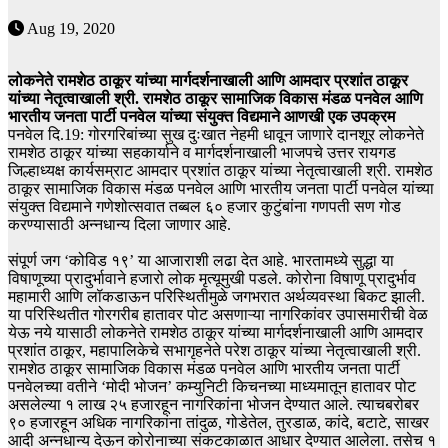
Aug 19, 2020
लोकनेते रामशेठ ठाकूर यांच्या मार्गदर्शनाखाली आणि आमदार प्रशांत ठाकूर
यांच्या नेतृत्वाखाली श्री. रामशेठ ठाकूर सामाजिक विकास मंडळ पनवेल आणि
भारतीय जनता पार्टी पनवेल यांच्या संयुक्त विद्यमाने आणखी एक उपक्रम
पनवेल दि.19: गोरगरिबांच्या सुख दुःखात नेहमी धावून जाणारे दानशूर लोकनेते
रामशेठ ठाकूर यांच्या सहकार्याने व मार्गदर्शनाखाली भाजपचे उत्तर रायगड
जिल्हाध्यक्ष कार्यसम्राट आमदार प्रशांत ठाकूर यांच्या नेतृत्वाखाली श्री. रामशेठ
ठाकूर सामाजिक विकास मंडळ पनवेल आणि भारतीय जनता पार्टी पनवेल यांच्या
संयुक्त विद्यमाने गणेशोत्सवात तब्बल ६० हजार कुटुंबांना गणपती सण गोड
करण्यासाठी अन्नधान्य दिला जाणार आहे.
संपूर्ण जग ‘कोविड १९’ या आजाराशी लढा देत आहे. भारतामध्ये सुद्धा या
विषाणूच्या प्रादुर्भावाने हजारो लोक मृत्यूमुखी पडले. कोरोना विषाणू प्रादुर्भाव
महामारी आणि लॉकडाऊन परिस्थितीमुळे जगभरात अर्थव्यवस्था बिकट झाली.
या परिस्थितीत गोरगरीब हातावर पोट असणाऱ्या नागरिकांवर उपासमारीची वेळ
येऊ नये यासाठी लोकनेते रामशेठ ठाकूर यांच्या मार्गदर्शनाखाली आणि आमदार
प्रशांत ठाकूर, महापालिकेचे सभागृहनेते परेश ठाकूर यांच्या नेतृत्वाखाली श्री.
रामशेठ ठाकूर सामाजिक विकास मंडळ पनवेल आणि भारतीय जनता पार्टी
पनवेलच्या वतीने ‘मोदी भोजन’ कम्युनिटी किचनच्या माध्यमातून हातावर पोट
असलेल्या १ लाख २५ हजारहून नागरिकांना भोजन देण्यात आले. त्याचबरोबर
९० हजारहून अधिक नागरिकांना तांदुळ, गोडेतेल, तुरडाळ, कांदे, बटाटे, साखर
आदी अन्नधान्य देऊन कोरोनाच्या संकटकाळात आधार देण्यात आलेला. तसेच १