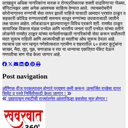
लाखाहून अधिक नागरिकांना मास्क व रोगप्रतिकारक शक्ती वाढविणाऱ्या गोळ्या,
सॅनिटायझर अशा अनेक आवश्यक साहित्य देण्यात आले. त्याचबरोबरीने
कोरोनाग्रस्त रुग्णांची सेवा तत्पर झाली पाहिजे यासाठी आमदार प्रशांत ठाकूर व
सहकारी कोविड रुग्णालयांशी समन्वय साधून रुग्णांच्या उपचारासाठी जातीने
लक्ष घालत आहेत. लॉकडाऊन झाल्यापासून विविध प्रकारे श्री. रामशेठ ठाकूर
सामाजिक विकास मंडळ पनवेल आणि भारतीय जनता पार्टी पनवेल यांच्या वतीने
लोकनेते रामशेठ ठाकूर यांच्या मार्गदर्शनाखाली नागरिकांची सेवा करून सर्वोतपरी
मदत सुरूच राहिली आणि आजपर्यंतही हा मदतीचा ओघ सुरूच ठेवला आहे.
त्याचाच एक भाग म्हणून गणेशोत्सवात ग्रामीण व शहरातील ६० हजार कुटुंबांना
साखर, मैदा, तूप, गूळ, चणाडाळ व रवा या धान्याचा एकत्रित पॅकेट देऊन
गणपतीचा सण गोड केला जाणार आहे.
Post navigation
औष्णिक वीज प्रकल्पातून होणारे प्रदूषण कमी करून; उत्सर्जित राखेचा वापर
सिमेंट व रस्ते निर्मितीसाठी केला जाणार !
उद्यापासून एसटीची राज्यांतर्गत आंतरजिल्हा बससेवा सुरु होणार !