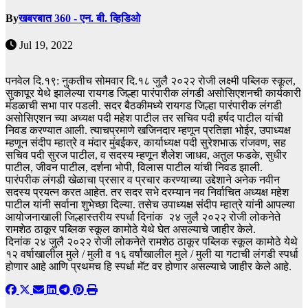
By
खबरबात 360 - एन. बी. व्हिडिओ
Jul 19, 2022
पनवेल दि.१९: नुकतीच सोमवार दि.१८ जुलै २०२२ रोजी लक्ष्मी पब्लिक स्कूल,
सुकापूर येथे झालेल्या रायगड जिल्हा पारंपारीक लंगडी असोसिएशनची कार्यकारी
मंडळाची सभा पार पडली. सदर बैठकीमध्ये रायगड जिल्हा पारंपारीक लंगडी
असोसिएशन च्या अध्यक्ष पदी महेश पाटील तर सचिव पदी हर्षद पाटील यांची
निवड करण्यात आली. त्याचप्रमाणे खजिनदार म्हणून प्रतिज्ञा भोईर, उपाध्यक्ष
म्हणून संदीप म्हात्रे व मंदार मुंबईकर, कार्याध्यक्ष पदी सुरेशभाऊ रांजवण, सह
सचिव पदी सुरज पाटील, व सदस्य म्हणून शैलेश जाधव, अतुल फडके, सुधीर
पाटील, जीवन पाटील, दर्शना भोपी, विलास पाटील यांची निवड झाली.
पारंपरीक लंगडी खेळाचा प्रसार व प्रचार करण्याच्या उद्देशाने अनेक नवीन
सदस्य प्रयत्न करत आहेत. तर सदर सभे दरम्यान नव निर्वाचित अध्यक्ष महेश
पाटील यांनी सर्वाना शुभेच्छा दिल्या. तसेच उपाध्यक्ष संदीप म्हात्रे यांनी आपल्या
आयोजनाखाली जिल्हास्तरीय स्पर्धा दिनांक २४ जुलै २०२२ रोजी लोकनेते
रामशेठ ठाकूर पब्लिक स्कूल कामोठे येथे घेत असल्याचे जाहीर केले.
दिनांक २४ जुलै २०२२ रोजी लोकनेते रामशेठ ठाकूर पब्लिक स्कूल कामोठे येथे
१२ वर्षाखालील मुले / मुली व १६ वर्षांखालील मुले / मुली या गटाची लंगडी स्पर्धा
होणार आहे आणि प्रथमच हि स्पर्धा मॅट वर होणार असल्याचे जाहीर केले आहे.