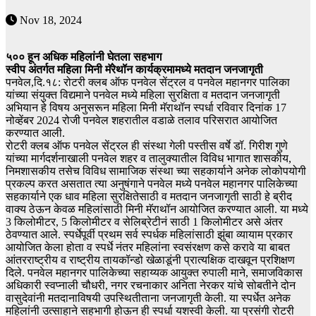
Nov 18, 2024
५०० हून अधिक महिलांनी घेतला सहभाग
स्वीप अंतर्गत महिला मिनी मॅरेथॉन कार्यक्रमामध्ये मतदान जनजागृती
पनवेल,दि.१८: रोटरी क्लब ऑफ पनवेल सेंट्रल व पनवेल महानगर पालिका
यांच्या संयुक्त विद्यमाने पनवेल मध्ये महिला सुरक्षिता व मतदान जनजागृती
अभियान हे विषय अनुसरून महिला मिनी मॅराथॉन स्पर्धा रविवार दिनांक 17
नोव्हेंबर 2024 रोजी पनवेल शहरातील वडाळे तलाव परिसरात आयोजित
करण्यात आली.
रोटरी क्लब ऑफ पनवेल सेंट्रल ही संस्था गेली पस्तीस वर्षे डॉ. गिरीश गुणे
यांच्या मार्गदर्शनाखाली पनवेल शहर व तालुक्यातील विविध भागात शासकीय,
निमशासकीय तसेच विविध सामाजिक संस्था च्या सहकार्याने अनेक लोकोपयोगी
प्रकल्प करत असतात त्या अनुषंगाने पनवेल मध्ये पनवेल महानगर पालिकेच्या
सहकार्याने एक धाव महिला सुरक्षितेसाठी व मतदान जनजागृती साठी हे ब्रीद
वाक्य ठेऊन केवळ महिलांसाठी मिनी मॅराथॉन आयोजित करण्यात आली. या मध्ये
3 किलोमीटर, 5 किलोमीटर व सेलिब्रेटीनं साठी 1 किलोमीटर असे अंतर
ठेवण्यात आले. स्पर्धेपूर्वी प्रथम सर्व स्पर्धक महिलांसाठी झुंबा व्यायाम प्रकार
आयोजित केला होता व स्पर्धे नंतर महिलांना स्वसंरक्षण कसे करावे या बाबत
आंतरराष्ट्रीय व राष्ट्रीय तायकॉन्डो खेळाडूंनी प्रात्यक्षिक दाखवून प्रशिक्षण
दिले. पनवेल महानगर पालिकेच्या सहाय्यक आयुक्त रुपाली माने, समाजविकास
अधिकारी स्वप्नाली चौधरी, नगर रचनाकार अनिता नेरकर यांचे सोबतीने दोन
वासुदेवांनी मतदानाविषयी उपस्थितीताना जनजागृती केली. या स्पर्धेत अनेक
महिलांनी उत्साहाने सहभागी होऊन ही स्पर्धा यशस्वी केली. या प्रसंगी रोटरी