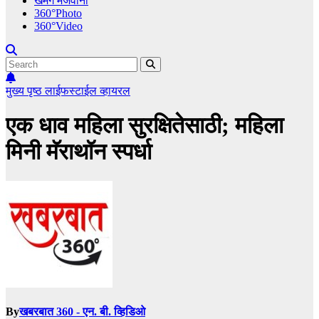
खमंग मेजवानी
360°Photo
360°Video
मुख्य पृष्ठ
लाईफस्टाईल
व्हायरल
एक धाव महिला सुरक्षितेसाठी; महिला
मिनी मॅराथॉन स्पर्धा
By
खबरबात 360 - एन. बी. व्हिडिओ