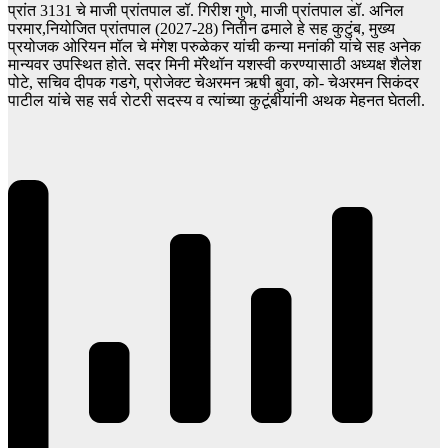
प्रांत 3131 चे माजी प्रांतपाल डॉ. गिरीश गुणे, माजी प्रांतपाल डॉ. अनिल
परमार,नियोजित प्रांतपाल (2027-28) नितीन ढमाले हे सह कुटुंब, मुख्य
प्रयोजक ओरियन मॉल चे मंगेश परुळेकर यांची कन्या मनांकी यांचे सह अनेक
मान्यवर उपस्थित होते. सदर मिनी मॅरेथॉन यशस्वी करण्यासाठी अध्यक्ष शैलेश
पोटे, सचिव दीपक गडगे, प्रोजेक्ट चेअरमन ऋषी बुवा, को- चेअरमन सिकंदर
पाटील यांचे सह सर्व रोटरी सदस्य व त्यांच्या कुटूंबीयांनी अथक मेहनत घेतली.