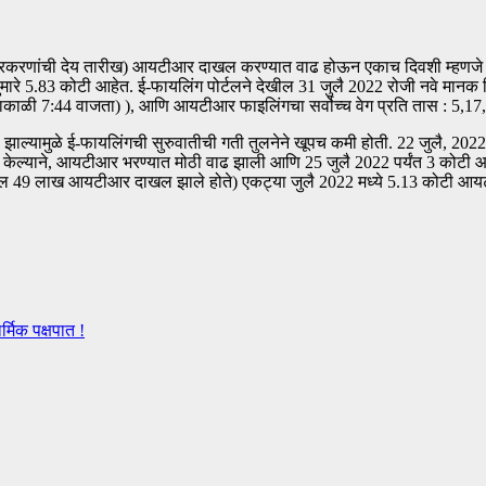
ण प्रकरणांची देय तारीख) आयटीआर दाखल करण्यात वाढ होऊन एकाच दिवशी म्हणज
मारे 5.83 कोटी आहेत. ई-फायलिंग पोर्टलने देखील 31 जुलै 2022 रोजी नवे मानक नि
ाकाळी 7:44 वाजता) ), आणि आयटीआर फाइलिंगचा सर्वोच्च वेग प्रति तास : 5,17,0
ल झाल्यामुळे ई-फायलिंगची सुरुवातीची गती तुलनेने खूपच कमी होती. 22 जुलै, 2
र केल्याने, आयटीआर भरण्यात मोठी वाढ झाली आणि 25 जुलै 2022 पर्यंत 3 कोट
ाल 49 लाख आयटीआर दाखल झाले होते) एकट्या जुलै 2022 मध्ये 5.13 कोटी 
्मिक पक्षपात !