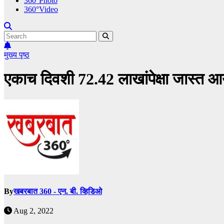
360°Photo
360°Video
मुख्य पृष्ठ
एकाच दिवशी 72.42 लाखांपेक्षा जास्त
By
खबरबात 360 - एन. बी. व्हिडिओ
Aug 2, 2022