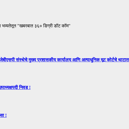
ा भव्यतेतून "खबरबात ३६० डिग्री डॉट कॉम"
े मुख्य प्रशासकीय कार्यालय आणि अत्याधुनिक मूट कोर्टचे थाटात ल
उपाध्यक्षपदी निवड !
सा !