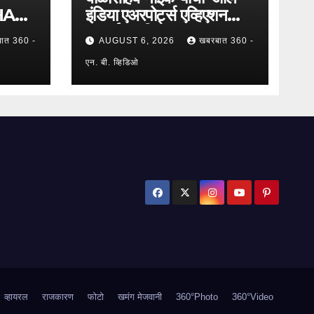
HAN
इंडिया एअरपोर्ट्स एव्हिएशन
एम्प्लॉईज युनियन’च्या
ात 360 -
AUGUST 6, 2026
खबरबात 360 -
ी
उपाध्यक्षपदी निवड !
एन. बी. व्हिडिओ
क मूट
व्हायरल
राजकारण
फोटो
खमंग मेजवानी
360°Photo
360°Video