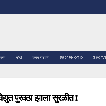
कारण
फोटो
खमंग मेजवानी
360°PHOTO
360°V
द्युत पुरवठा झाला सुरळीत !