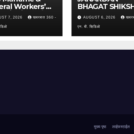
ral Workers’
BHAGAT SHIKS
 मे. अमेया कंपनीच्या
PRASARAK
ST 7, 2026
खबरबात 360 -
AUGUST 6, 2026
खबरब
ांना दिलासा; कामगार
SANSTHA: जेबीएसप
ेंद्र घरत यांच्या नेतृत्वात
हिडिओ
संस्थेचे मुख्य प्रशासकीय
एन. बी. व्हिडिओ
 रुपयांची ऐतिहासिक
कार्यालय आणि अत्याधुनि
ढ !
कोर्टचे थाटात लोकार्पण !
मुख्य पृष्ठ
लाईफस्टाईल