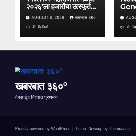
२०२६’ला हजारोंचा उत्स्फूर्त
Gene
प्रतिसाद; ६४ कंपन्यांचा
Union:
AUGUST 8, 2026
खबरबात 360 -
AUGU
सहभाग; २५०२ उमेदवारांनी
कामगार
घेतला लाभ !
एन. बी. व्हिडिओ
नेते मह
एन. बी. व्
७,२००
पगारवा
खबरबात ३६०°
वेबसाईड विश्वात प्रथमच
Proudly powered by WordPress
|
Theme: Newsup by
Themeansar
.