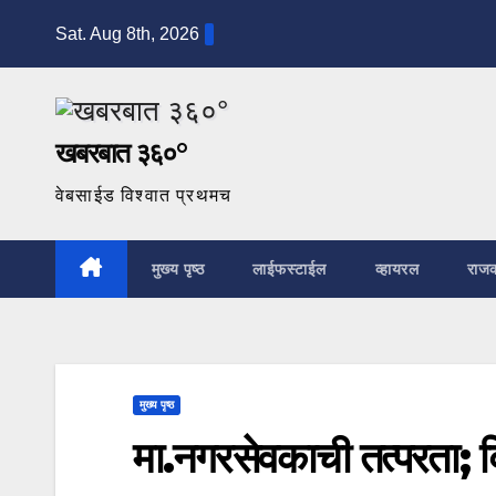
Skip
Sat. Aug 8th, 2026
to
content
खबरबात ३६०°
वेबसाईड विश्वात प्रथमच
मुख्य पृष्ठ
लाईफस्टाईल
व्हायरल
राज
मुख्य पृष्ठ
मा.नगरसेवकाची तत्परता; वि