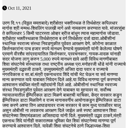
Oct 11, 2021
उरण दि.११ (विठ्ठल ममताबादे) श्रीक्षेत्र भक्तीस्थळ ते तिर्थक्षेत्र कपिलधार
मार्गास श्री मन्मथ-शिवलिंग पालखी मार्ग असे नामकरण करण्यात यावे. मांजरसुंबा
ते कपिलधार 5 किमी घाटरस्ता ओव्हर ब्रीज बांधुन त्यास महामार्गास जोडावा.
श्रीक्षेत्र भक्तीस्थळास तिर्थक्षेत्रास ब वर्ग तिर्थक्षेत्र दर्जा द्यावा.ओबीसीनां
स्थानिक स्वराज्य संस्था निवडणुकीत पुर्ववत आरक्षण देणे. कोरोना काळात
किर्तनकारांना पाच हजार रुपये मानधन देण्याचे मुख्यमंत्री यांनी केलेल्या घोषणे
प्रमाणे वीरशैव सांप्रदायातिल किर्तनकार, प्रवचनकार, गायक-वादक यांनाही
सदर योजना लागु करुन 5,000 रुपये मानधन द्यावे आदी विविध मागणीबाबत
शिवा संघटनेचे संस्थापक तथा राष्ट्रीय अध्यक्ष प्रा.मनोहरजी धोंडे यांनी राज्याचे
मुख्यमंत्री उद्धवजी ठाकरे, उपमुख्यमंत्री अजित दादा पवार व राज्याचे
नगरविकास व सा.बां.मंत्री एकनाथराव शिंदे यांची भेट घेऊन या सर्व मागण्या
मान्य करण्यात यावे याबाबत निवेदन दिले आहे.या विविध मागण्या पूर्ण करण्याचे
आश्वासन संबंधित मंत्री महोदयांनी दिले आहे. ओबीसीनां स्थानिक स्वराज्य
संस्था निवडणुकीत पुर्ववत आरक्षण देणे याबाबत या मुद्द्यावर मा. सर्वोच्च
न्यायालयातील ईम्पिरिकल डाटा मिळणे बाबतची याचिका, केंद्र सरकार कडुन
ईम्पिरिकल डाटा मिळविणे व राज्य मागासवर्गीय आयोगाकडुन ईम्पिरिकल डाटा
जमा करणे अश्या तिन आघाडयावर राज्य सरकार चे काम युध्द पातळीवर चालु
असुन ओबीसी ना लवकरच आरक्षण दिले जाईल असे स्पष्ट आश्वासन शिवा
संघटनेच्या शिष्टमंडळाला अजितदादा यांनी दिले. मुख्यमंत्री उद्धव ठाकरे,मंत्री
एकनाथ शिंदे यांनीही सकारात्मक भूमिका घेत शिवा संघटनेच्या मागण्या पूर्ण
करण्याचे आश्वासन दिले. यावेळी शिवा संघटनेचे ठाणे जिल्हाध्यक्ष-शिवा