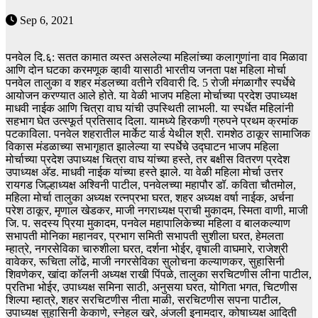
Sep 6, 2021
पनवेल दि.६: सतत कामात व्यस्त असलेल्या महिलांच्या कलागुणांना वाव मिळावा
आणि दोन घटका करमणूक व्हावी यासाठी भारतीय जनता पक्ष महिला मोर्चा
पनवेल तालुका व शहर मंडलच्या वतीने रविवारी दि. 5 रोजी मंगळागौर स्पर्धेचे
आयोजन करण्यात आले होते. या वेळी भाजप महिला मोर्चाच्या प्रदेश उपाध्यक्ष
माधवी नाईक आणि चित्रा वाघ यांची उपस्थिती लाभली. या स्पर्धेत महिलांनी
सहभाग घेत उत्स्फूर्त प्रतिसाद दिला. यामध्ये हिरकणी ग्रुपने प्रथम क्रमांक
पटकाविला. पनवेल शहरातील मार्केट यार्ड येथील श्री. रामशेठ ठाकूर सामाजिक
विकास मंडळाच्या सभागृहात झालेल्या या स्पर्धेेचे उद्घाटन भाजप महिला
मोर्चाच्या प्रदेश उपाध्यक्ष चित्रा वाघ यांच्या हस्ते, तर बक्षीस वितरण प्रदेश
उपाध्यक्ष अ‍ॅड. माधवी नाईक यांच्या हस्ते झाले. या वेळी महिला मोर्चा उत्तर
रायगड जिल्हाध्यक्ष अश्विनी पाटील, पनवेलच्या महापौर डॉ. कविता चौतमोल,
महिला मोर्चा तालुका अध्यक्ष रत्नप्रभा घरत, शहर अध्यक्ष वर्षा नाईक, अर्चना
परेश ठाकूर, मृणाल खेडकर, माजी नगराध्यक्ष प्राची मुकादम, स्मिता वाणी, माजी
जि. प. सदस्य प्रिया मुकादम, पनवेल महापालिकेच्या महिला व बालकल्याण
सभापती मोनिका महानवर, प्रभाग समिती सभापती सुशीला घरत, हेमलता
म्हात्रे, नगरसेविका चारुशीला घरत, दर्शना भोईर, वृषाली वाघमारे, राजेश्री
वावेकर, रूचिता लोंढे, माजी नगरसेविका सुलोचना कल्याणकर, सुहासिनी
शिवणेकर, खांदा कॉलनी अध्यक्ष राखी पिंपळे, तालुका सरचिटणीस लीना पाटील,
प्रतिभा भोईर, उपाध्यक्ष समिना साठी, अनुसया घरत, योगिता भगत, चिटणीस
शिल्पा म्हात्रे, शहर सरचिटणीस नीता माळी, सरचिटणीस सपना पाटील,
उपाध्यक्ष सुहासिनी केकाणे, स्नेहल खरे, अंजली इनामदार, कोषाध्यक्ष आदिती