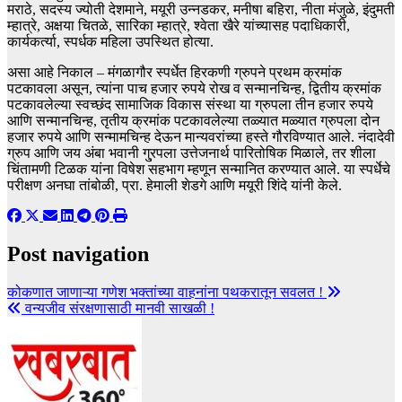
मराठे, सदस्य ज्योती देशमाने, मयूरी उन्नडकर, मनीषा बहिरा, नीता मंजुळे, इंदुमती
म्हात्रे, अक्षया चितळे, सारिका म्हात्रे, श्वेता खैरे यांच्यासह पदाधिकारी,
कार्यकर्त्या, स्पर्धक महिला उपस्थित होत्या.
असा आहे निकाल – मंगळागौर स्पर्धेत हिरकणी ग्रुपने प्रथम क्रमांक
पटकावला असून, त्यांना पाच हजार रुपये रोख व सन्मानचिन्ह, द्वितीय क्रमांक
पटकावलेल्या स्वच्छंद सामाजिक विकास संस्था या ग्रुपला तीन हजार रुपये
आणि सन्मानचिन्ह, तृतीय क्रमांक पटकावलेल्या तळ्यात मळ्यात ग्रुपला दोन
हजार रुपये आणि सन्मामचिन्ह देऊन मान्यवरांच्या हस्ते गौरविण्यात आले. नंदादेवी
ग्रुप आणि जय अंबा भवानी गु्रपला उत्तेजनार्थ पारितोषिक मिळाले, तर शीला
चिंतामणी टिळक यांना विषेश सहभाग म्हणून सन्मानित करण्यात आले. या स्पर्धेचे
परीक्षण अनघा तांबोळी, प्रा. हेमाली शेडगे आणि मयूरी शिंदे यांनी केले.
Post navigation
कोकणात जाणाऱ्या गणेश भक्तांच्या वाहनांना पथकरातून सवलत !
वन्यजीव संरक्षणासाठी मानवी साखळी !