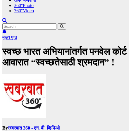
खमंग मेजवानी
360°Photo
360°Video
मुख्य पृष्ठ
स्वच्छ भारत अभियानांतर्गत पनवेल कोर्ट
आवारात “स्वच्छतेसाठी श्रमदान” !
By
खबरबात 360 - एन. बी. व्हिडिओ