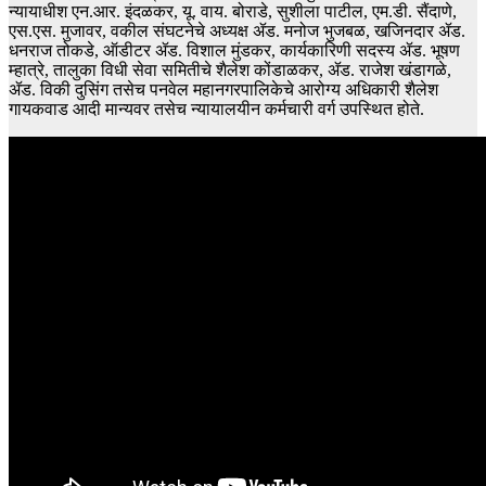
न्यायाधीश एन.आर. इंदळकर, यू. वाय. बोराडे, सुशीला पाटील, एम.डी. सैंदाणे,
एस.एस. मुजावर, वकील संघटनेचे अध्यक्ष ॲड. मनोज भुजबळ, खजिनदार ॲड.
धनराज तोकडे, ऑडीटर ॲड. विशाल मुंडकर, कार्यकारिणी सदस्य ॲड. भूषण
म्हात्रे, तालुका विधी सेवा समितीचे शैलेश कोंडाळकर, ॲड. राजेश खंडागळे,
ॲड. विकी दुसिंग तसेच पनवेल महानगरपालिकेचे आरोग्य अधिकारी शैलेश
गायकवाड आदी मान्यवर तसेच न्यायालयीन कर्मचारी वर्ग उपस्थित होते.