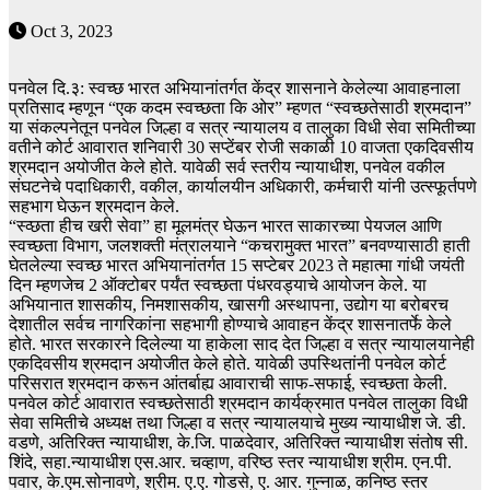
Oct 3, 2023
पनवेल दि.३: स्वच्छ भारत अभियानांतर्गत केंद्र शासनाने केलेल्या आवाहनाला
प्रतिसाद म्हणून “एक कदम स्वच्छता कि ओर” म्हणत “स्वच्छतेसाठी श्रमदान”
या संकल्पनेतून पनवेल जिल्हा व सत्र न्यायालय व तालुका विधी सेवा समितीच्या
वतीने कोर्ट आवारात शनिवारी 30 सप्टेंबर रोजी सकाळी 10 वाजता एकदिवसीय
श्रमदान अयोजीत केले होते. यावेळी सर्व स्तरीय न्यायाधीश, पनवेल वकील
संघटनेचे पदाधिकारी, वकील, कार्यालयीन अधिकारी, कर्मचारी यांनी उत्स्फूर्तपणे
सहभाग घेऊन श्रमदान केले.
“स्व्छता हीच खरी सेवा” हा मूलमंत्र घेऊन भारत साकारच्या पेयजल आणि
स्वच्छता विभाग, जलशक्ती मंत्रालयाने “कचरामुक्त भारत” बनवण्यासाठी हाती
घेतलेल्या स्वच्छ भारत अभियानांतर्गत 15 सप्टेबर 2023 ते महात्मा गांधी जयंती
दिन म्हणजेच 2 ऑक्टोबर पर्यंत स्वच्छता पंधरवड्याचे आयोजन केले. या
अभियानात शासकीय, निमशासकीय, खासगी अस्थापना, उद्योग या बरोबरच
देशातील सर्वच नागरिकांना सहभागी होण्याचे आवाहन केंद्र शासनातर्फे केले
होते. भारत सरकारने दिलेल्या या हाकेला साद देत जिल्हा व सत्र न्यायालयानेही
एकदिवसीय श्रमदान अयोजीत केले होते. यावेळी उपस्थितांनी पनवेल कोर्ट
परिसरात श्रमदान करून आंतर्बाह्य आवाराची साफ-सफाई, स्वच्छता केली.
पनवेल कोर्ट आवारात स्वच्छतेसाठी श्रमदान कार्यक्रमात पनवेल तालुका विधी
सेवा समितीचे अध्यक्ष तथा जिल्हा व सत्र न्यायालयाचे मुख्य न्यायाधीश जे. डी.
वडणे, अतिरिक्त न्यायाधीश, के.जि. पाळदेवार, अतिरिक्त न्यायाधीश संतोष सी.
शिंदे, सहा.न्यायाधीश एस.आर. चव्हाण, वरिष्ठ स्तर न्यायाधीश श्रीम. एन.पी.
पवार, के.एम.सोनावणे, श्रीम. ए.ए. गोडसे, ए. आर. गुन्नाळ, कनिष्ठ स्तर