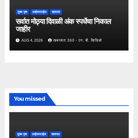
मुख्य पृष्ठ
लाईफस्टाईल
व्हायरल
सर्वात मोठ्या दिवाळी अंक स्पर्धेचा निकाल
जाहीर
AUG 4, 2026
खबरबात 360 - एन. बी. व्हिडिओ
You missed
मुख्य पृष्ठ
लाईफस्टाईल
व्हायरल