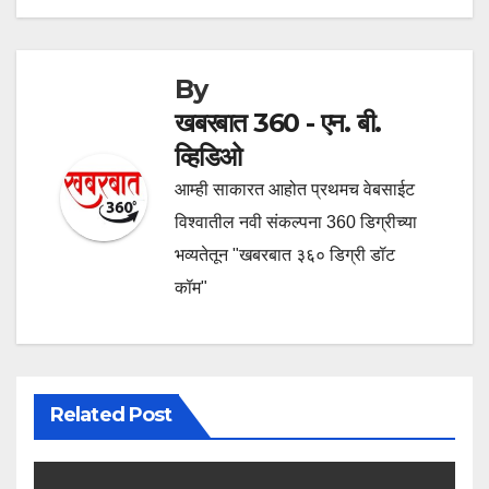
By
खबरबात 360 - एन. बी.
व्हिडिओ
आम्ही साकारत आहोत प्रथमच वेबसाईट
विश्वातील नवी संकल्पना 360 डिग्रीच्या
भव्यतेतून "खबरबात ३६० डिग्री डॉट
कॉम"
Related Post