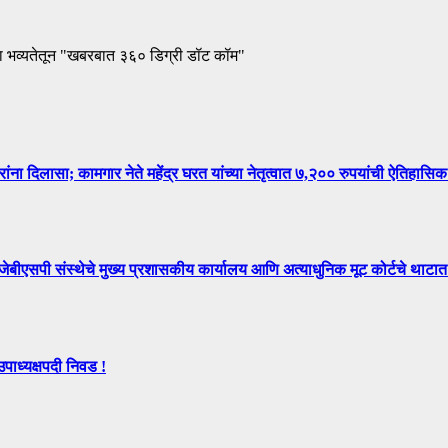
ा भव्यतेतून "खबरबात ३६० डिग्री डॉट कॉम"
िलासा; कामगार नेते महेंद्र घरत यांच्या नेतृत्वात ७,२०० रुपयांची ऐतिहासिक
े मुख्य प्रशासकीय कार्यालय आणि अत्याधुनिक मूट कोर्टचे थाटात ल
उपाध्यक्षपदी निवड !