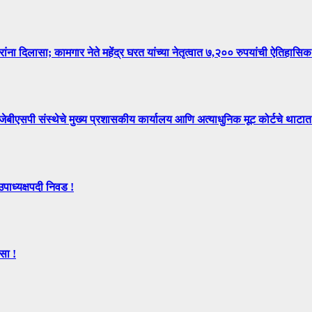
िलासा; कामगार नेते महेंद्र घरत यांच्या नेतृत्वात ७,२०० रुपयांची ऐतिहासिक
े मुख्य प्रशासकीय कार्यालय आणि अत्याधुनिक मूट कोर्टचे थाटात ल
उपाध्यक्षपदी निवड !
सा !