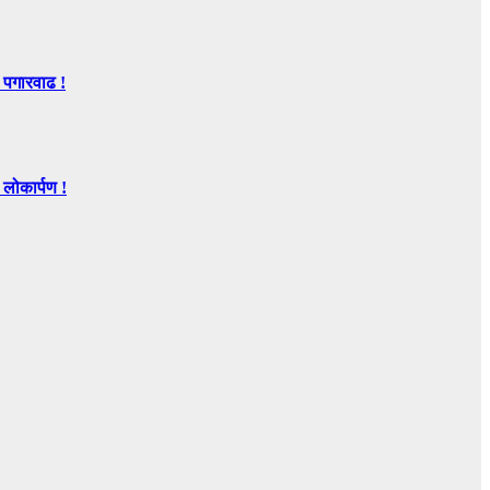
 पगारवाढ !
ोकार्पण !