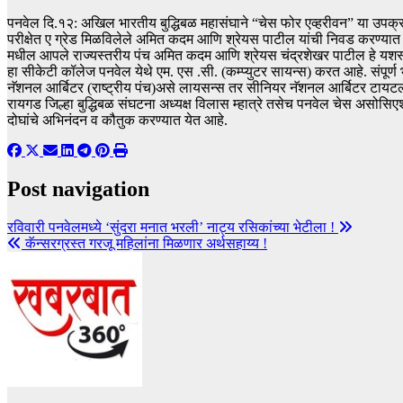
पनवेल दि.१२: अखिल भारतीय बुद्धिबळ महासंघाने “चेस फोर एव्हरीवन” या उपक्रमाअं
परीक्षेत ए ग्रेड मिळविलेले अमित कदम आणि श्रेयस पाटील यांची निवड करण्यात आली
मधील आपले राज्यस्तरीय पंच अमित कदम आणि श्रेयस चंद्रशेखर पाटील हे यशस्वी प
हा सीकेटी कॉलेज पनवेल येथे एम. एस .सी. (कम्प्युटर सायन्स) करत आहे. संपूर्ण भा
नॅशनल आर्बिटर (राष्ट्रीय पंच)असे लायसन्स तर सीनियर नॅशनल आर्बिटर टायटल अश
रायगड जिल्हा बुद्धिबळ संघटना अध्यक्ष विलास म्हात्रे तसेच पनवेल चेस असोसिएश
दोघांचे अभिनंदन व कौतुक करण्यात येत आहे.
Post navigation
रविवारी पनवेलमध्ये ‘सुंदरा मनात भरली’ नाट्य रसिकांच्या भेटीला !
कॅन्सरग्रस्त गरजू महिलांना मिळणार अर्थसहाय्य !