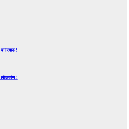
 पगारवाढ !
ोकार्पण !