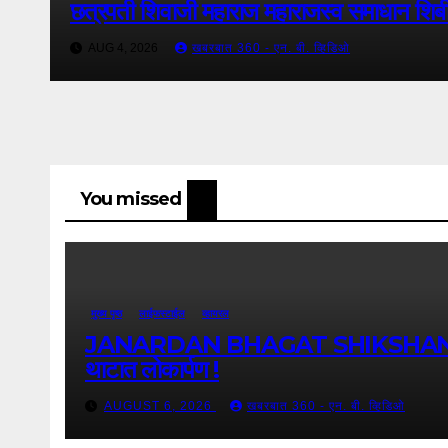
छत्रपती शिवाजी महाराज महाराजस्व समाधान शिबी
AUG 4, 2026
खबरबात 360 - एन. बी. व्हिडिओ
You missed
मुख्य पृष्ठ
लाईफस्टाईल
व्हायरल
JANARDAN BHAGAT SHIKSHAN PRASARAK 
थाटात लोकार्पण !
AUGUST 6, 2026
खबरबात 360 - एन. बी. व्हिडिओ