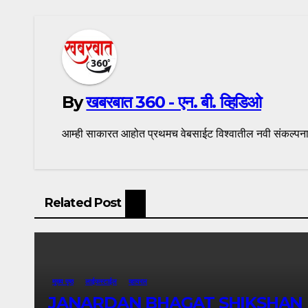
By
खबरबात 360 - एन. बी. व्हिडिओ
आम्ही साकारत आहोत प्रथमच वेबसाईट विश्वातील नवी संकल्पना 
Related Post
मुख्य पृष्ठ
लाईफस्टाईल
व्हायरल
JANARDAN BHAGAT SHIKSHAN PRASARAK S