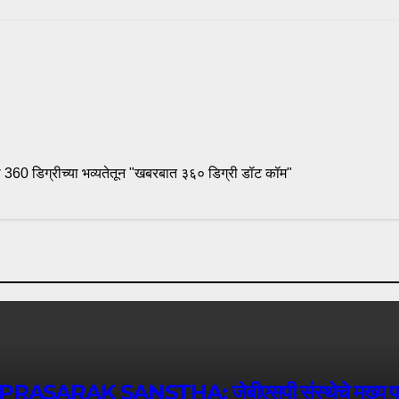
360 डिग्रीच्या भव्यतेतून "खबरबात ३६० डिग्री डॉट कॉम"
ANSTHA: जेबीएसपी संस्थेचे मुख्य प्रशासकीय 