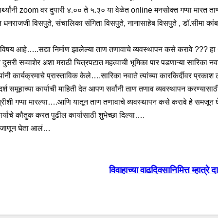
द्यार्थ्यांनी zoom वर दुपारी ४.०० ते ५.३० या वेळेत online मनसोक्त गप्पा मारत
धनराजजी विसपुते, संचालिका संगिता विसपुते, नानासाहेब विसपुते , डॉ.सीमा कांबळे सर
ाचा विषय आहे…..सद्या निर्माण झालेल्या ताण तणावाचे व्यवस्थापन कसे करावे ??? 
दुसरी सव्वाशेर अशा मराठी चित्रपटात महत्वाची भूमिका पार पडणाऱ्या सारिका नवा
ळे यांनी कार्यक्रमाचे प्रास्ताविक केले….सारिका नवाते त्यांच्या कारकिर्दीवर प
श समूहाच्या कार्याची माहिती देत आपण सर्वांनी ताण तणाव व्यवस्थापन करण्यास
िनेत्रीशी गप्पा मारल्या….आणि यातून ताण तणावाचे व्यवस्थापन कसे करावे हे समजून 
र्याचे कौतुक करत पुढील कार्यासाठी शुभेच्छा दिल्या….
 जाणून घेता आलं…
विवाहाच्या वाढदिवसानिमित्त म्हात्र