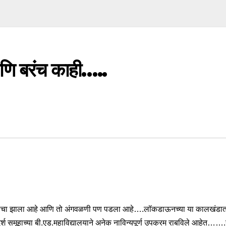
णि बरंच काही…..
िचयाचा झाला आहे आणि तो अंगवळणी पण पडला आहे….लॉकडाऊनच्या या कालखंडात आदर
ाली आदर्श समूहाच्या बी.एड.महाविद्यालयाने अनेक नाविन्यपूर्ण उपक्रम राबविले आह