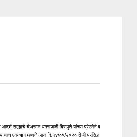
्श समूहाचे चेअरमन धनराजजी विसपुते यांच्या प्रेरणेने व
ेत…….याचाच एक भाग म्हणजे आज दि.१४/०५/२०२० रोजी प्रसिद्ध