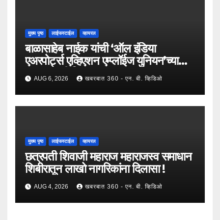
मुख्य पृष्ठ
लाईफस्टाईल
व्हायरल
बाळासाहेब नाईक यांची ‘ऑल इंडिया
एअरपोर्ट्स एव्हिएशन एम्प्लॉईज युनियन’च्या
उपाध्यक्षपदी निवड !
AUG 6, 2026
खबरबात 360 - एन. बी. व्हिडिओ
मुख्य पृष्ठ
लाईफस्टाईल
व्हायरल
छत्रपती शिवाजी महाराज महाराजस्व समाधान
शिबीरातून लाखो नागरिकांना दिलासा !
AUG 4, 2026
खबरबात 360 - एन. बी. व्हिडिओ