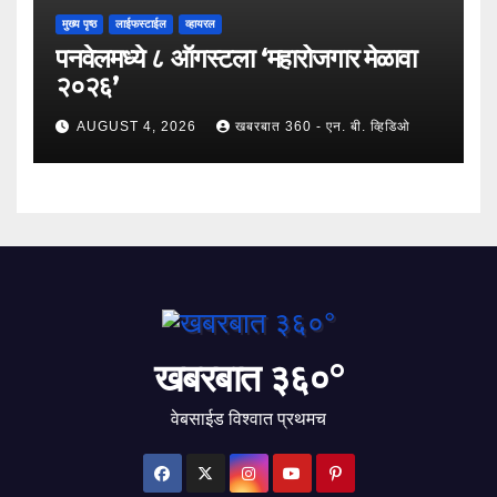
मुख्य पृष्ठ
लाईफस्टाईल
व्हायरल
पनवेलमध्ये ८ ऑगस्टला ‘महारोजगार मेळावा
२०२६’
AUGUST 4, 2026
खबरबात 360 - एन. बी. व्हिडिओ
खबरबात ३६०°
वेबसाईड विश्वात प्रथमच