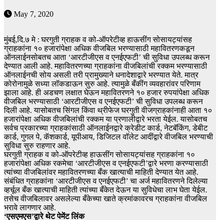
May 7, 2020
मुंबई,दि.७ मे : घरगुती ग्राहक व को-ऑपरेटीव्ह हाऊसींग सोसायट्यांसह
ग्राहकांना १० हजारांपेक्षा अधिक वीजबिल भरण्यासाठी महावितरणकडून
ऑनलाईनसोबतच आता ‘आरटीजीएस व एनईएफटी’ ची सुविधा उपलब्ध करून
देण्यात आली आहे. महावितरणच्या ग्राहकांना वीजबिलांची रक्कम भरण्यासाठी
ऑनलाईनची सोय असली तरी प्रामुख्याने धनादेशाद्वारे भरण्यात येते. मात्र
कोरोनामुळे सध्या लॉकडाऊन सुरु आहे. त्यामुळे बँकींग व्यवहारांवर परिणाम
झाला आहे. ही अडचण लक्षात घेऊन महावितरणने १० हजार रुपयांपेक्षा अधिक
वीजबिल भरण्यासाठी ‘आरटीजीएस व एनईएफटी’ ची सुविधा उपलब्ध करून
दिली आहे. यासोबतच सिंगल किंवा थ्रीफेज घरगुती वीजग्राहकांनाही आता १०
हजारांपेक्षा अधिक वीजबिलांची रक्कम या प्रणालीद्वारे भरता येईल. यासोबतच
सर्वच प्रकारच्या ग्राहकांसाठी ऑनलाईनद्वारे क्रेडीट कार्ड, नेटबॅकिंग, डेबीट
कार्ड, गुगल पे, कॅशकार्ड, यूपीआय, डिजिटल वॉलेट आदींद्वारे वीजबिल भरण्याची
सुविधा सुरु राहणार आहे.
घरगुती ग्राहक व को-ऑपरेटीव्ह हाऊसींग सोसायट्यांसह ग्राहकांना १०
हजारांपेक्षा अधिक रकमेचा ‘आरटीजीएस व एनईएफटी’द्वारे भरणा करण्यासाठी
त्यांच्या वीजबिलांवर महावितरणच्या बँक खात्याची माहिती देण्यात येत आहे.
संबंधित ग्राहकांना ‘आरटीजीएस व एनईएफटी’ चा अर्ज महावितरणने दिलेल्या
व्हर्चूल बँक खात्याची माहिती त्यांच्या बँकेत देऊन या सुविधेचा लाभ घेता येईल.
तसेच वीजबिलावर असलेल्या बँकेच्या खाते क्रमांकावरच ग्राहकांना वीजबिल
भरावे लागणार आहे.
‘एसएमएस’द्वारे थेट पेमेंट लिंक