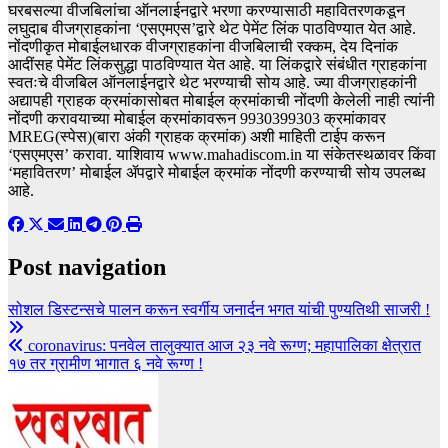
घरबसल्या वीजबिलांचा ऑनलाईनद्वारे भरणा करण्यासाठी महावितरणकडून
लघुदाब वीजग्राहकांना ‘एसएमएस’द्वारे थेट पेमेंट लिंक पाठविण्यात येत आहे.
नोंदणीकृत मोबाईलधारक वीजग्राहकांना वीजबिलाची रक्कम, देय दिनांक
आदींसह पेमेंट लिंकसुद्धा पाठविण्यात येत आहे. या लिंकद्वारे संबंधीत ग्राहकांना
स्वतःचे वीजबिल ऑनलाईनद्वारे थेट भरण्याची सोय आहे. ज्या वीजग्राहकांनी
अद्यापही ग्राहक क्रमांकासोबत मोबाईल क्रमांकाची नोंदणी केलेली नाही त्यांनी
नोंदणी करावयाच्या मोबाईल क्रमांकावरून 9930399303 क्रमांकावर
MREG(स्पेस)(बारा अंकी ग्राहक क्रमांक) अशी माहिती टाईप करून
‘एसएमएस’ करावा. याशिवाय www.mahadiscom.in या संकेतस्थळावर किंवा
‘महावितरण’ मोबाईल ॲपद्वारे मोबाईल क्रमांक नोंदणी करण्याची सोय उपलब्ध
आहे.
Post navigation
सोशल डिस्टन्सचे पालन करून स्वर्गीय जनार्दन भगत यांची पुण्यतिथी साजरी !
coronavirus: पनवेल तालुक्यात आज २३ नवे रूग्ण; महापालिका क्षेत्रात
१७ तर ग्रामीण भागात ६ नवे रूग्ण !