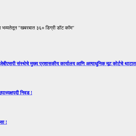
ा भव्यतेतून "खबरबात ३६० डिग्री डॉट कॉम"
े मुख्य प्रशासकीय कार्यालय आणि अत्याधुनिक मूट कोर्टचे थाटात ल
उपाध्यक्षपदी निवड !
सा !