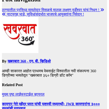
ठाण्यातील प्रसिध्द मामलेदार मिसळचे मालक लक्ष्मण मुर्डेश्वर यांचं निधन !
नाट्यगृह भाडे, सुविधांसंदर्भात भाजपचे आयुक्तांना निवेदन !
By
खबरबात 360 - एन. बी. व्हिडिओ
आम्ही साकारत आहोत प्रथमच वेबसाईट विश्वातील नवी संकल्पना 360
डिग्रीच्या भव्यतेतून "खबरबात ३६० डिग्री डॉट कॉम"
Related Post
मुख्य पृष्ठ
लाईफस्टाईल
व्हायरल
कामगार नेते महेंद्र घरत यांची यशस्वी मध्यस्थी; JWR कामगारांना ३०००
रुपयांची पगारवाढ