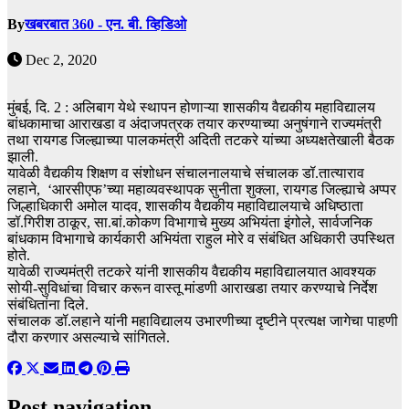
By
खबरबात 360 - एन. बी. व्हिडिओ
Dec 2, 2020
मुंबई, दि. 2 : अलिबाग येथे स्थापन होणाऱ्या शासकीय वैद्यकीय महाविद्यालय
बांधकामाचा आराखडा व अंदाजपत्रक तयार करण्याच्या अनुषंगाने राज्यमंत्री
तथा रायगड जिल्ह्याच्या पालकमंत्री अदिती तटकरे यांच्या अध्यक्षतेखाली बैठक
झाली.
यावेळी वैद्यकीय शिक्षण व संशोधन संचालनालयाचे संचालक डॉ.तात्याराव
लहाने, ‘आरसीएफ’च्या महाव्यवस्थापक सुनीता शुक्ला, रायगड जिल्ह्याचे अप्पर
जिल्हाधिकारी अमोल यादव, शासकीय वैद्यकीय महाविद्यालयाचे अधिष्ठाता
डॉ.गिरीश ठाकूर, सा.बां.कोकण विभागाचे मुख्य अभियंता इंगोले, सार्वजनिक
बांधकाम विभागाचे कार्यकारी अभियंता राहुल मोरे व संबंधित अधिकारी उपस्थित
होते.
यावेळी राज्यमंत्री तटकरे यांनी शासकीय वैद्यकीय महाविद्यालयात आवश्यक
सोयी-सुविधांचा विचार करून वास्तू मांडणी आराखडा तयार करण्याचे निर्देश
संबंधितांना दिले.
संचालक डॉ.लहाने यांनी महाविद्यालय उभारणीच्या दृष्टीने प्रत्यक्ष जागेचा पाहणी
दौरा करणार असल्याचे सांगितले.
Post navigation