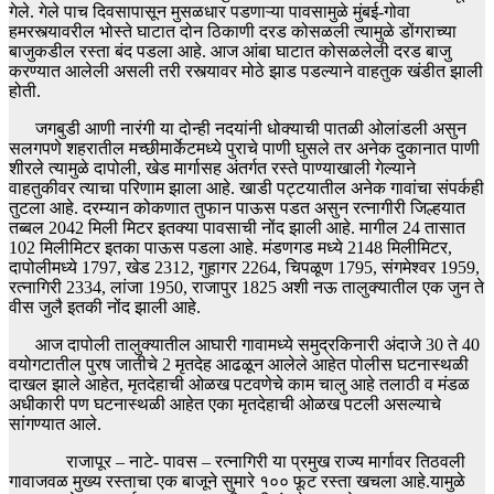
गेले. गेले पाच दिवसापासून मुसळधार पडणाऱ्या पावसामुळे मुंबई-गोवा
हमरस्त्यावरील भोस्ते घाटात दोन ठिकाणी दरड कोसळली त्यामुळे डोंगराच्या
बाजुकडील रस्ता बंद पडला आहे. आज आंबा घाटात कोसळलेली दरड बाजु
करण्यात आलेली असली तरी रस्त्यावर मोठे झाड पडल्याने वाहतुक खंडीत झाली
होती.
जगबुडी आणी नारंगी या दोन्ही नदयांनी धोक्याची पातळी ओलांडली असुन
सलगपणे शहरातील मच्छीमार्केटमध्ये पुराचे पाणी घुसले तर अनेक दुकानात पाणी
शीरले त्यामुळे दापोली, खेड मार्गासह अंतर्गत रस्ते पाण्याखाली गेल्याने
वाहतुकीवर त्याचा परिणाम झाला आहे. खाडी पट्टयातील अनेक गावांचा संपर्कही
तुटला आहे. दरम्यान कोकणात तुफान पाऊस पडत असुन रत्नागीरी जिल्हयात
तब्बल 2042 मिली मिटर इतक्या पावसाची नोंद झाली आहे. मागील 24 तासात
102 मिलीमिटर इतका पाऊस पडला आहे. मंडणगड मध्ये 2148 मिलीमिटर,
दापोलीमध्ये 1797, खेड 2312, गुहागर 2264, चिपळूण 1795, संगमेश्वर 1959,
रत्नागिरी 2334, लांजा 1950, राजापुर 1825 अशी नऊ तालुक्यातील एक जुन ते
वीस जुलै इतकी नोंद झाली आहे.
आज दापोली तालुक्यातील आघारी गावामध्ये समुद्रकिनारी अंदाजे 30 ते 40
वयोगटातील पुरष जातीचे 2 मृतदेह आढळून आलेले आहेत पोलीस घटनास्थळी
दाखल झाले आहेत, मृतदेहाची ओळख पटवणेचे काम चालु आहे तलाठी व मंडळ
अधीकारी पण घटनास्थळी आहेत एका मृतदेहाची ओळख पटली असल्याचे
सांगण्यात आले.
राजापूर – नाटे- पावस – रत्नागिरी या प्रमुख राज्य मार्गावर तिठवली
गावाजवळ मुख्य रस्ताचा एक बाजूने सुमारे १०० फूट रस्ता खचला आहे.यामुळे