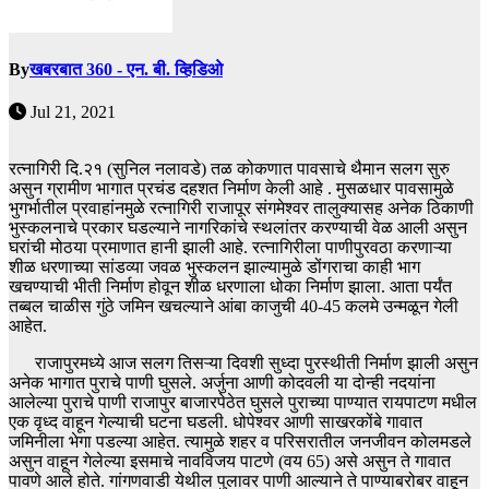
By
खबरबात 360 - एन. बी. व्हिडिओ
Jul 21, 2021
रत्नागिरी दि.२१ (सुनिल नलावडे) तळ कोकणात पावसाचे थैमान सलग सुरु
असुन ग्रामीण भागात प्रचंड दहशत निर्माण केली आहे . मुसळधार पावसामुळे
भुगर्भातील प्रवाहांनमुळे रत्नागिरी राजापूर संगमेश्वर तालुक्यासह अनेक ठिकाणी
भुस्कलनाचे प्रकार घडल्याने नागरिकांचे स्थलांतर करण्याची वेळ आली असुन
घरांची मोठया प्रमाणात हानी झाली आहे. रत्नागिरीला पाणीपुरवठा करणाऱ्या
शीळ धरणाच्या सांडव्या जवळ भुस्कलन झाल्यामुळे डोंगराचा काही भाग
खचण्याची भीती निर्माण होवून शीळ धरणाला धोका निर्माण झाला. आता पर्यंत
तब्बल चाळीस गुंठे जमिन खचल्याने आंबा काजुची 40-45 कलमे उन्मळून गेली
आहेत.
राजापुरमध्ये आज सलग तिसऱ्या दिवशी सुध्दा पुरस्थीती निर्माण झाली असुन
अनेक भागात पुराचे पाणी घुसले. अर्जुना आणी कोदवली या दोन्ही नदयांना
आलेल्या पुराचे पाणी राजापुर बाजारपेठेत घुसले पुराच्या पाण्यात रायपाटण मधील
एक वृध्द वाहून गेल्याची घटना घडली. धोपेश्वर आणी साखरकोंबे गावात
जमिनीला भेगा पडल्या आहेत. त्यामुळे शहर व परिसरातील जनजीवन कोलमडले
असुन वाहून गेलेल्या इसमाचे नावविजय पाटणे (वय 65) असे असुन ते गावात
पावणे आले होते. गांगणवाडी येथील पुलावर पाणी आल्याने ते पाण्याबरोबर वाहून