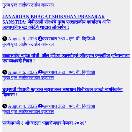
मुख्य पृष्ठ
लाईफस्टाईल
व्हायरल
JANARDAN BHAGAT SHIKSHAN PRASARAK
SANSTHA: जेबीएसपी संस्थेचे मुख्य प्रशासकीय कार्यालय आणि
अत्याधुनिक मूट कोर्टचे थाटात लोकार्पण !
August 6, 2026
खबरबात 360 - एन. बी. व्हिडिओ
मुख्य पृष्ठ
लाईफस्टाईल
व्हायरल
बाळासाहेब नाईक यांची ‘ऑल इंडिया एअरपोर्ट्स एव्हिएशन एम्प्लॉईज युनियन’च्या
उपाध्यक्षपदी निवड !
August 6, 2026
खबरबात 360 - एन. बी. व्हिडिओ
मुख्य पृष्ठ
लाईफस्टाईल
व्हायरल
छत्रपती शिवाजी महाराज महाराजस्व समाधान शिबीरातून लाखो नागरिकांना
दिलासा !
August 4, 2026
खबरबात 360 - एन. बी. व्हिडिओ
मुख्य पृष्ठ
लाईफस्टाईल
व्हायरल
पनवेलमध्ये ८ ऑगस्टला ‘महारोजगार मेळावा २०२६’