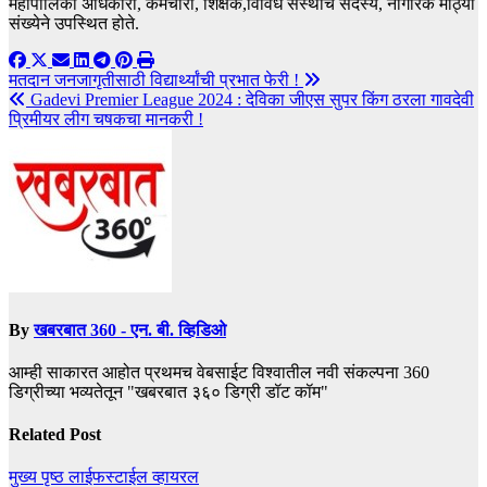
महापालिका अधिकारी, कर्मचारी, शिक्षक,विविध संस्थांचे सदस्य, नागरिक मोठ्या
संख्येने उपस्थित होते.
Post
मतदान जनजागृतीसाठी विद्यार्थ्यांची प्रभात फेरी !
Gadevi Premier League 2024 : देविका जीएस सुपर किंग ठरला गावदेवी
navigation
प्रिमीयर लीग चषकचा मानकरी !
By
खबरबात 360 - एन. बी. व्हिडिओ
आम्ही साकारत आहोत प्रथमच वेबसाईट विश्वातील नवी संकल्पना 360
डिग्रीच्या भव्यतेतून "खबरबात ३६० डिग्री डॉट कॉम"
Related Post
मुख्य पृष्ठ
लाईफस्टाईल
व्हायरल