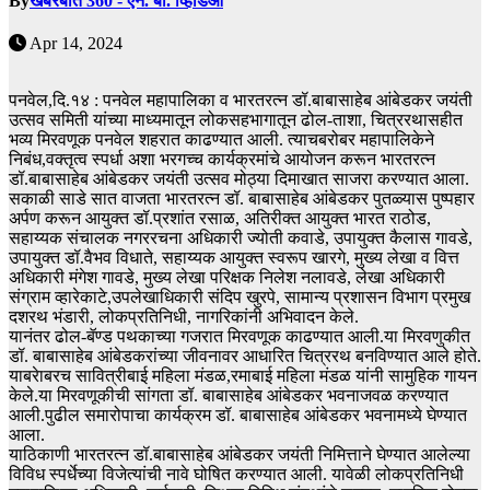
By
खबरबात 360 - एन. बी. व्हिडिओ
Apr 14, 2024
पनवेल,दि.१४ : पनवेल महापालिका व भारतरत्न डॉ.बाबासाहेब आंबेडकर जयंती
उत्सव समिती यांच्या माध्यमातून लोकसहभागातून ढोल-ताशा, चित्ररथासहीत
भव्य मिरवणूक पनवेल शहरात काढण्यात आली. त्याचबरोबर महापालिकेने
निबंध,वक्तृत्व स्पर्धा अशा भरगच्च कार्यक्रमांचे आयोजन करून भारतरत्न
डॉ.बाबासाहेब आंबेडकर जयंती उत्सव मोठ्या दिमाखात साजरा करण्यात आला.
सकाळी साडे सात वाजता भारतरत्न डॉ. बाबासाहेब आंबेडकर पुतळ्यास पुष्पहार
अर्पण करून आयुक्त डॉ.प्रशांत रसाळ, अतिरीक्त आयुक्त भारत राठोड,
सहाय्यक संचालक नगररचना अधिकारी ज्योती कवाडे, उपायुक्त कैलास गावडे,
उपायुक्त डॉ.वैभव विधाते, सहाय्यक आयुक्त स्वरूप खारगे, मुख्य लेखा व वित्त
अधिकारी मंगेश गावडे, मुख्य लेखा परिक्षक निलेश नलावडे, लेखा अधिकारी
संग्राम व्हारेकाटे,उपलेखाधिकारी संदिप खुरपे, सामान्य प्रशासन विभाग प्रमुख
दशरथ भंडारी, लोकप्रतिनिधी, नागरिकांनी अभिवादन केले.
यानंतर ढोल-बॅण्ड पथकाच्या गजरात मिरवणूक काढण्यात आली.या मिरवणुकीत
डॉ. बाबासाहेब आंबेडकरांच्या जीवनावर आधारित चित्ररथ बनविण्यात आले होते.
याबरेाबरच सावित्रीबाई महिला मंडळ,रमाबाई महिला मंडळ यांनी सामुहिक गायन
केले.या मिरवणूकीची सांगता डॉ. बाबासाहेब आंबेडकर भवनाजवळ करण्यात
आली.पुढील समारोपाचा कार्यक्रम डॉ. बाबासाहेब आंबेडकर भवनामध्ये घेण्यात
आला.
याठिकाणी भारतरत्न डॉ.बाबासाहेब आंबेडकर जयंती निमित्ताने घेण्यात आलेल्या
विविध स्पर्धेच्या विजेत्यांची नावे घोषित करण्यात आली. यावेळी लोकप्रतिनिधी