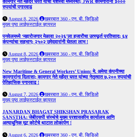
कामगार नेते महेंद्र घरत यांची यशस्वी मध्यस्थी; JWR कामगारांना ३०००
रुपयांची पगारवाढ
August 8, 2026
खबरबात 360 - एन. बी. व्हिडिओ
मुख्य पृष्ठ
लाईफस्टाईल
व्हायरल
पनवेलमध्ये ‘महारोजगार मेळावा २०२६’ला हजारोंचा उत्स्फूर्त प्रतिसाद; ६४
कंपन्यांचा सहभाग; २५०२ उमेदवारांनी घेतला लाभ !
August 8, 2026
खबरबात 360 - एन. बी. व्हिडिओ
मुख्य पृष्ठ
लाईफस्टाईल
व्हायरल
New Maritime & General Workers’ Union: मे. अमेया कंपनीच्या
कामगारांना दिलासा; कामगार नेते महेंद्र घरत यांच्या नेतृत्वात ७,२०० रुपयांची
ऐतिहासिक पगारवाढ !
August 7, 2026
खबरबात 360 - एन. बी. व्हिडिओ
मुख्य पृष्ठ
लाईफस्टाईल
व्हायरल
JANARDAN BHAGAT SHIKSHAN PRASARAK
SANSTHA: जेबीएसपी संस्थेचे मुख्य प्रशासकीय कार्यालय आणि
अत्याधुनिक मूट कोर्टचे थाटात लोकार्पण !
August 6, 2026
खबरबात 360 - एन. बी. व्हिडिओ