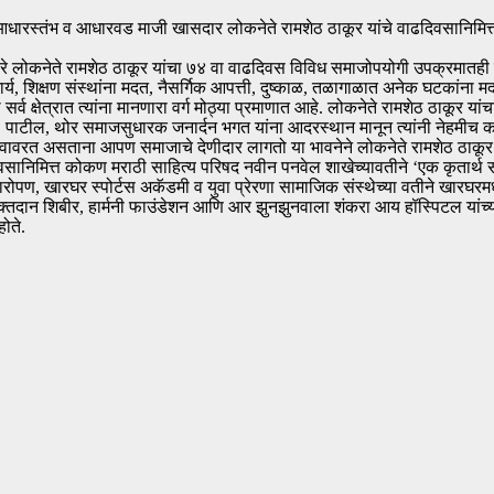
 आधारस्तंभ व आधारवड माजी खासदार लोकनेते रामशेठ ठाकूर यांचे वाढदिवसानिमित्
ोकनेते रामशेठ ठाकूर यांचा ७४ वा वाढदिवस विविध समाजोपयोगी उपक्रमातही सा
 सहकार्य, शिक्षण संस्थांना मदत, नैसर्गिक आपत्ती, दुष्काळ, तळागाळात अनेक घटकांन
ळे सर्व क्षेत्रात त्यांना मानणारा वर्ग मोठ्या प्रमाणात आहे. लोकनेते रामशेठ ठाकू
ा. पाटील, थोर समाजसुधारक जनार्दन भगत यांना आदरस्थान मानून त्यांनी नेहमीच कार
ात वावरत असताना आपण समाजाचे देणीदार लागतो या भावनेने लोकनेते रामशेठ ठाकूर या
वाढदिवसानिमित्त कोकण मराठी साहित्य परिषद नवीन पनवेल शाखेच्यावतीने ‘एक कृतार्थ 
पण, खारघर स्पोर्टस अकॅडमी व युवा प्रेरणा सामाजिक संस्थेच्या वतीने खारघरमध्य
थे रक्तदान शिबीर, हार्मनी फाउंडेशन आणि आर झुनझुनवाला शंकरा आय हॉस्पिटल यांच्या
ोते.