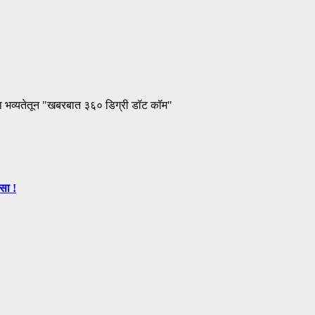
ा भव्यतेतून "खबरबात ३६० डिग्री डॉट कॉम"
सा !