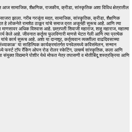
त आज सामाजिक, शैक्षणिक, राजकीय, क्रीडा, सांस्कृतिक अशा विविध क्षेत्रातील
जरा झाला. गरीब गरजूंना मदत, सामाजिक, सांस्कॄतिक, क्रीडा, शैक्षणिक
ा मदत हे लोकनेते रामशेठ ठाकूर यांचे समाज व्रत अजूनही सुरूच आहेे. आणि त्या
र यांचा माणसावर अधिक विश्वास आहे. छत्रपती शिवाजी महाराज, शाहू महाराज, महात्मा
्य केले आहे. जीवनात कर्तॄत्व फुलविणारी माणसे भेटत गेली आणि त्या प्रत्येक
ंचे कार्य सुरूच आहे. अशा या दानशूर, कर्तृत्ववान व्यक्तीला वाढदिवसाच्या
संध्याकाळ’ या साहित्यिक कार्यक्रमांतर्गत पनवेलमध्ये कविसंमेलन, सन्मान
े फर्स्ट टॉप रॅंकिंग ओपन रोड रोलर स्केटिंग, उत्कर्ष सांस्कृतिक, कला आणि
 संयुक्त विद्यमाने पोशीर येथे मोफत नेत्र तपासणी व मोतीबिंदू शस्त्रक्रिया आणि