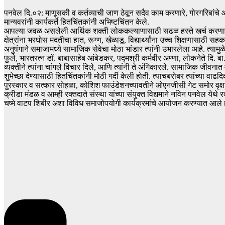
पनवेल दि.०२: माणूसकी व कर्तव्याची जाण ठेवून सदैव काम करणारे, गोरगरिबांचे
मान्यवरांनी कार्यकर्ते हितचिंतकांनी अभिष्टचिंतन केले.
आपल्या जवळ असलेली आर्थिक शक्ती लोककल्याणासाठी सढळ हस्ते खर्च करणारे ल
क्षेत्रांना भरघोस मदतीचा हात, रूग्ण, खेळाडू, विद्यार्थ्यांना उच्च शिक्षणासाठी
अनुषंगाने समाजामध्ये सामाजिक सेवेचा मोठा भांडार त्यांनी उभारलेला आहे. त्यामु
फुले, भारतरत्न डॉ. बाबासाहेब आंबेडकर, पद्मश्री कर्मवीर अण्णा, लोकनेते दि. ब
व्यक्तीने त्यांना चांगले विचार दिले, आणि त्यांनी ते अंगिकारले. सामाजिक जीवन
शुभेच्छा देण्यासाठी हितचिंतकांनी मोठी गर्दी केली होती. त्याचबरोबर त्यांच्या 
पुरस्कार व सत्कार सोहळा, कोशिश फाउंडेशनच्यावतीने ओएनजीसी गेट समोर वृक्षारो
क्रीडा मंडळ व आम्ही रक्तदाते संस्था यांच्या संयुक्त विद्यमाने नविन पनवेल ये
चष्मे वाटप शिबीर अशा विविध समाजोपयोगी कार्यक्रमांचे आयोजन करण्यात आले ह