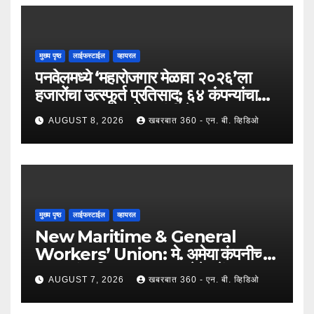
मुख्य पृष्ठ
लाईफस्टाईल
व्हायरल
पनवेलमध्ये ‘महारोजगार मेळावा २०२६’ला
हजारोंचा उत्स्फूर्त प्रतिसाद; ६४ कंपन्यांचा
सहभाग; २५०२ उमेदवारांनी घेतला लाभ !
AUGUST 8, 2026
खबरबात 360 - एन. बी. व्हिडिओ
मुख्य पृष्ठ
लाईफस्टाईल
व्हायरल
New Maritime & General
Workers’ Union: मे. अमेया कंपनीच्या
कामगारांना दिलासा; कामगार नेते महेंद्र घरत
AUGUST 7, 2026
खबरबात 360 - एन. बी. व्हिडिओ
यांच्या नेतृत्वात ७,२०० रुपयांची ऐतिहासिक
पगारवाढ !