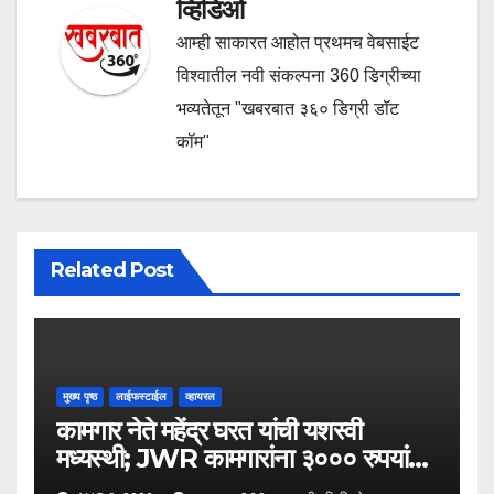
व्हिडिओ
आम्ही साकारत आहोत प्रथमच वेबसाईट
विश्वातील नवी संकल्पना 360 डिग्रीच्या
भव्यतेतून "खबरबात ३६० डिग्री डॉट
कॉम"
Related Post
मुख्य पृष्ठ
लाईफस्टाईल
व्हायरल
कामगार नेते महेंद्र घरत यांची यशस्वी
मध्यस्थी; JWR कामगारांना ३००० रुपयांची
पगारवाढ