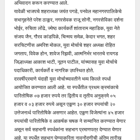
अभिवादन करून करण्यात आले.
यावेळी भाजपचे शहराध्यक्ष जयंत पगडे, पनवेल महानगरपालिकेचे
सभागृहनेते परेश ठाकूर, नगरसेवक राजू सोनी, नगरसेविका दर्शना
भोईर, रुचिता लोंढे, ज्येष्ठ कार्यकर्ते शांताराम महाडिक, युवा नेते
संजय जैन, गौरव कांडपिळे, चिन्मय समेळ, केदार भगत, शहर
सरचिटणीस अमरिश मोकल, युवा मोर्चाचे शहर अध्यक्ष रोहित
जगताप, विवेक होन, शावेज रिझवी, आत्मनिर्भर भारतचे रायगड
जिल्हाध्यक्ष आकाश भाटी, नूतन पाटील, यांच्यासह युवा मोर्चाचे
पदाधिकारी, कार्यकर्ते व नागरिक उपस्थित होते.
दरवर्षीप्रमाणे यंदाही युवा मोर्चाच्यावतीने भव्य किल्ले स्पर्धा
आयोजित करण्यात आली आहे. या स्पर्धेतील प्रथम क्रमांकाचे
पारितोषिक ०७ हजार रुपये तर द्वितीय व तृतीय अनुक्रमे ०५
हजार व ०३ हजार रुपये असून एकूण ३० हजार रुपयांची २०
उत्तेजनार्थ पारितोषिके असणार आहेत. एकूण विजेत्यांना ४५ हजार
रुपयांची पारितोषिके व आकर्षक चषक ने सन्मानित करण्यात येणार
असून सर्व सहभागी स्पर्धकांना सहभाग प्रमाणपत्र देण्यात येणार
आहे. या स्पर्धेत सहभाग घेण्याकरिता नावनोंदणीची अंतिम तारीख