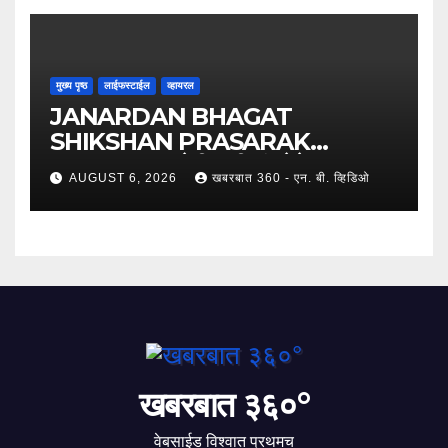
मुख्य पृष्ठ
लाईफस्टाईल
व्हायरल
JANARDAN BHAGAT
SHIKSHAN PRASARAK
SANSTHA: जेबीएसपी संस्थेचे मुख्य
AUGUST 6, 2026
खबरबात 360 - एन. बी. व्हिडिओ
प्रशासकीय कार्यालय आणि अत्याधुनिक मूट
कोर्टचे थाटात लोकार्पण !
खबरबात ३६०°
वेबसाईड विश्वात प्रथमच