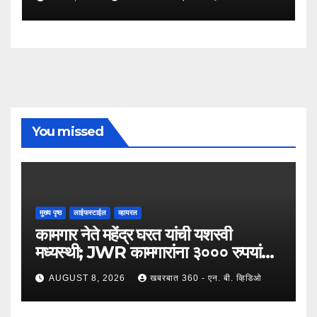
यांच्या नेतृत्वात ७,२०० रुपयांची ऐतिहासिक
पगारवाढ !
You missed
मुख्य पृष्ठ
लाईफस्टाईल
व्हायरल
कामगार नेते महेंद्र घरत यांची यशस्वी
मध्यस्थी; JWR कामगारांना ३००० रुपयांची
पगारवाढ
AUGUST 8, 2026
खबरबात 360 - एन. बी. व्हिडिओ