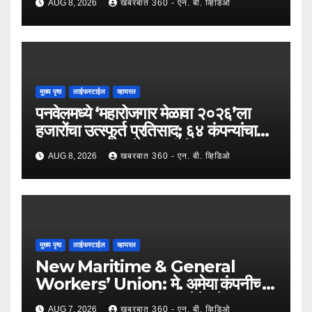
AUG 8, 2026
खबरबात 360 - एन. बी. व्हिडिओ
मुख्य पृष्ठ
लाईफस्टाईल
व्हायरल
पनवेलमध्ये ‘महारोजगार मेळावा २०२६’ला
हजारोंचा उत्स्फूर्त प्रतिसाद; ६४ कंपन्यांचा
सहभाग; २५०२ उमेदवारांनी घेतला लाभ !
AUG 8, 2026
खबरबात 360 - एन. बी. व्हिडिओ
मुख्य पृष्ठ
लाईफस्टाईल
व्हायरल
New Maritime & General
Workers’ Union: मे. अमेया कंपनीच्या
कामगारांना दिलासा; कामगार नेते महेंद्र घरत
AUG 7, 2026
खबरबात 360 - एन. बी. व्हिडिओ