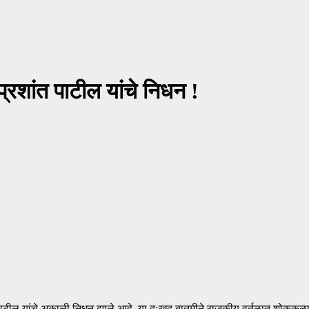
प्रशांत पाटील यांचे निधन !
 पाटील यांचे अकाली निधन झाले आहे. या दुःखद बातमीने राजकीय वर्तुळात शोककळा पसरल