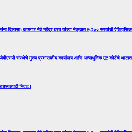
िलासा; कामगार नेते महेंद्र घरत यांच्या नेतृत्वात ७,२०० रुपयांची ऐतिहासिक
े मुख्य प्रशासकीय कार्यालय आणि अत्याधुनिक मूट कोर्टचे थाटात ल
उपाध्यक्षपदी निवड !