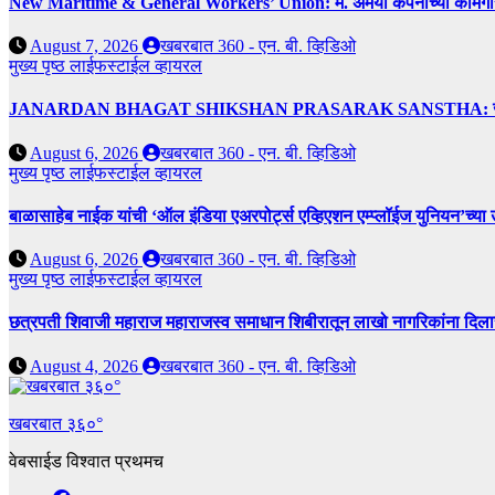
New Maritime & General Workers’ Union: मे. अमेया कंपनीच्या कामगारांना द
August 7, 2026
खबरबात 360 - एन. बी. व्हिडिओ
मुख्य पृष्ठ
लाईफस्टाईल
व्हायरल
JANARDAN BHAGAT SHIKSHAN PRASARAK SANSTHA: जेबीएसपी संस्थेच
August 6, 2026
खबरबात 360 - एन. बी. व्हिडिओ
मुख्य पृष्ठ
लाईफस्टाईल
व्हायरल
बाळासाहेब नाईक यांची ‘ऑल इंडिया एअरपोर्ट्स एव्हिएशन एम्प्लॉईज युनियन’च्या 
August 6, 2026
खबरबात 360 - एन. बी. व्हिडिओ
मुख्य पृष्ठ
लाईफस्टाईल
व्हायरल
छत्रपती शिवाजी महाराज महाराजस्व समाधान शिबीरातून लाखो नागरिकांना दिला
August 4, 2026
खबरबात 360 - एन. बी. व्हिडिओ
खबरबात ३६०°
वेबसाईड विश्वात प्रथमच