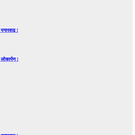
 पगारवाढ !
ोकार्पण !