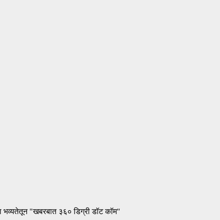
ा भव्यतेतून "खबरबात ३६० डिग्री डॉट कॉम"