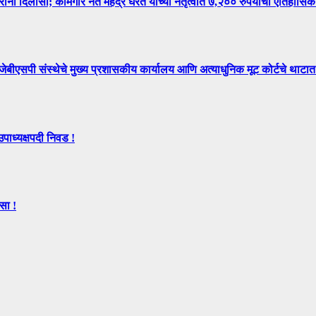
िलासा; कामगार नेते महेंद्र घरत यांच्या नेतृत्वात ७,२०० रुपयांची ऐतिहासिक
े मुख्य प्रशासकीय कार्यालय आणि अत्याधुनिक मूट कोर्टचे थाटात ल
उपाध्यक्षपदी निवड !
सा !