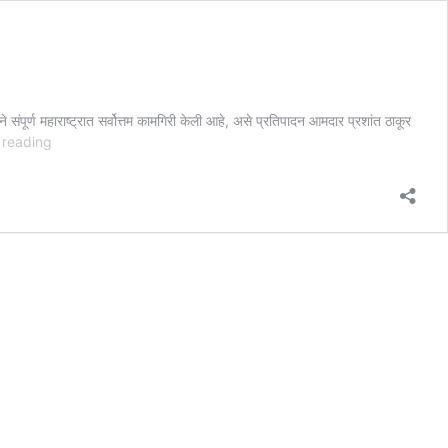
संपूर्ण महाराष्ट्रात सर्वोत्तम कामगिरी केली आहे, असे प्रतिपादन आमदार प्रशांत ठाकूर
आमदार
 reading
प्रशांत
ठाकूर
यांच्या
नेतृत्वाखाली
पनवेल
विधानसभेत
सदस्य
नोंदणी
लक्ष्य
पूर्ण