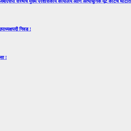
े मुख्य प्रशासकीय कार्यालय आणि अत्याधुनिक मूट कोर्टचे थाटात ल
उपाध्यक्षपदी निवड !
सा !