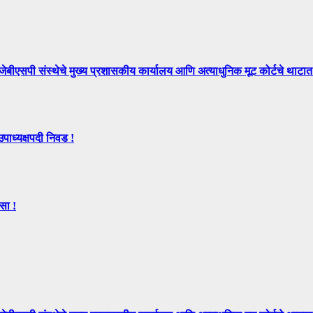
े मुख्य प्रशासकीय कार्यालय आणि अत्याधुनिक मूट कोर्टचे थाटात ल
उपाध्यक्षपदी निवड !
सा !