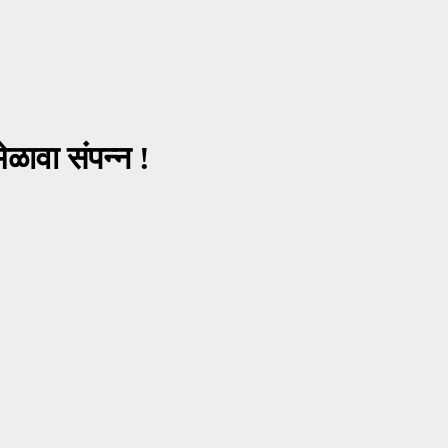
ेळावा संपन्न !