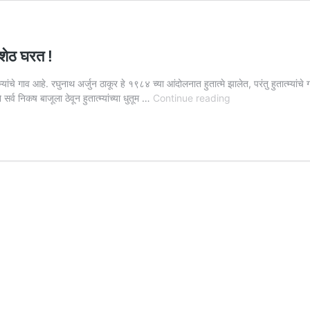
्रशेठ घरत !
्यांचे गाव आहे. रघुनाथ अर्जुन ठाकूर हे १९८४ च्या आंदोलनात हुतात्मे झालेत, परंतु हुतात्म्यां
‘हुतात्म्यांच्या
सर्व निकष बाजूला ठेवून हुतात्म्यांच्या धुतूम …
Continue reading
धुतूम
गावाला
मैदान
मिळालेच
पाहिजे’
–
महेंद्रशेठ
घरत
!