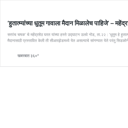
‘हुतात्म्यांच्या धुतूम गावाला मैदान मिळालेच पाहिजे’ – महेंद
सरपंच चषक’ चे महेंद्रशेठ घरत यांच्या हस्ते उद्घाटन उलवे नोड, ता.२२ : ‘धुतूम हे हुतात्म
मैदानासाठी प्रस्तावित केली ती सीआरझेडमध्ये येत असल्याचे सांगण्यात येते परंतु सिडकोने 
खबरबात ३६०°