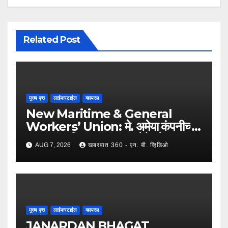
Related Post
मुख्य पृष्ठ
लाईफस्टाईल
व्हायरल
New Maritime & General
Workers’ Union: मे. अमेया कंपनीच्या
कामगारांना दिलासा; कामगार नेते महेंद्र घरत
AUG 7, 2026
खबरबात 360 - एन. बी. व्हिडिओ
यांच्या नेतृत्वात ७,२०० रुपयांची ऐतिहासिक
पगारवाढ !
मुख्य पृष्ठ
लाईफस्टाईल
व्हायरल
JANARDAN BHAGAT