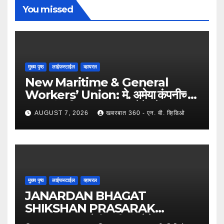
You missed
मुख्य पृष्ठ
लाईफस्टाईल
व्हायरल
New Maritime & General
Workers’ Union: मे. अमेया कंपनीच्या
कामगारांना दिलासा; कामगार नेते महेंद्र घरत
AUGUST 7, 2026
खबरबात 360 - एन. बी. व्हिडिओ
यांच्या नेतृत्वात ७,२०० रुपयांची ऐतिहासिक
पगारवाढ !
मुख्य पृष्ठ
लाईफस्टाईल
व्हायरल
JANARDAN BHAGAT
SHIKSHAN PRASARAK
SANSTHA: जेबीएसपी संस्थेचे मुख्य