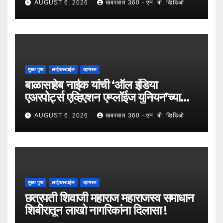
AUGUST 6, 2026
खबरबात 360 - एन. बी. व्हिडिओ
प्रशासकीय कार्यालय आणि अत्याधुनिक मूट
कोर्टचे थाटात लोकार्पण !
मुख्य पृष्ठ
लाईफस्टाईल
व्हायरल
बाळासाहेब नाईक यांची ‘ऑल इंडिया
एअरपोर्ट्स एव्हिएशन एम्प्लॉईज युनियन’च्या
उपाध्यक्षपदी निवड !
AUGUST 6, 2026
खबरबात 360 - एन. बी. व्हिडिओ
मुख्य पृष्ठ
लाईफस्टाईल
व्हायरल
छत्रपती शिवाजी महाराज महाराजस्व समाधान
शिबीरातून लाखो नागरिकांना दिलासा !