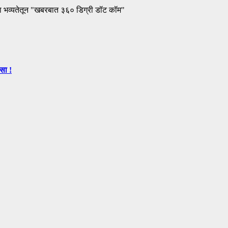
ा भव्यतेतून "खबरबात ३६० डिग्री डॉट कॉम"
सा !