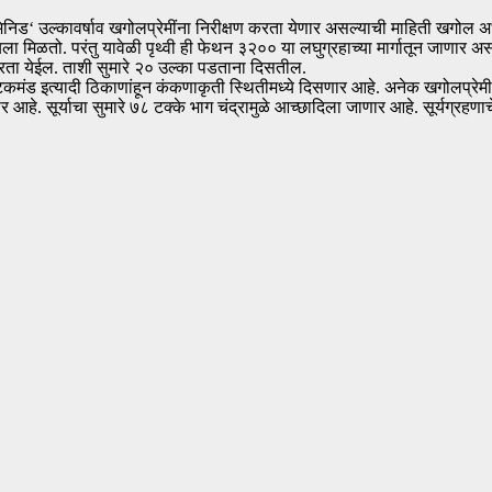
 ‘जेमिनिड‘ उल्कावर्षाव खगोलप्रेमींना निरीक्षण करता येणार असल्याची माहिती खग
षाव पहायला मिळतो. परंतु यावेळी पृथ्वी ही फेथन ३२०० या लघुग्रहाच्या मार्गातून जाणा
षण करता येईल. ताशी सुमारे २० उल्का पडताना दिसतील.
, उटकमंड इत्यादी ठिकाणांहून कंकणाकृती स्थितीमध्ये दिसणार आहे. अनेक खगोलप्रे
ार आहे. सूर्याचा सुमारे ७८ टक्के भाग चंद्रामुळे आच्छादिला जाणार आहे. सूर्यग्रहण