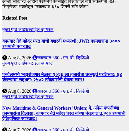
आम्ही साकारत आहोत प्रथमच वेबसाईट विश्वातील नवी संकल्पना 360
डिग्रीच्या भव्यतेतून "खबरबात ३६० डिग्री डॉट कॉम"
Related Post
मुख्य पृष्ठ
लाईफस्टाईल
व्हायरल
कामगार नेते महेंद्र घरत यांची यशस्वी मध्यस्थी; JWR कामगारांना ३०००
रुपयांची पगारवाढ
Aug 8, 2026
खबरबात 360 - एन. बी. व्हिडिओ
मुख्य पृष्ठ
लाईफस्टाईल
व्हायरल
पनवेलमध्ये ‘महारोजगार मेळावा २०२६’ला हजारोंचा उत्स्फूर्त प्रतिसाद; ६४
कंपन्यांचा सहभाग; २५०२ उमेदवारांनी घेतला लाभ !
Aug 8, 2026
खबरबात 360 - एन. बी. व्हिडिओ
मुख्य पृष्ठ
लाईफस्टाईल
व्हायरल
New Maritime & General Workers’ Union: मे. अमेया कंपनीच्या
कामगारांना दिलासा; कामगार नेते महेंद्र घरत यांच्या नेतृत्वात ७,२०० रुपयांची
ऐतिहासिक पगारवाढ !
Aug 7, 2026
खबरबात 360 - एन. बी. व्हिडिओ