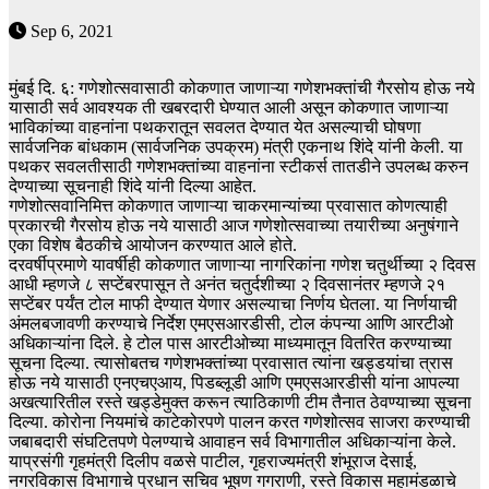
Sep 6, 2021
मुंबई दि. ६: गणेशोत्सवासाठी कोकणात जाणाऱ्या गणेशभक्तांची गैरसोय होऊ नये
यासाठी सर्व आवश्यक ती खबरदारी घेण्यात आली असून कोकणात जाणाऱ्या
भाविकांच्या वाहनांना पथकरातून सवलत देण्यात येत असल्याची घोषणा
सार्वजनिक बांधकाम (सार्वजनिक उपक्रम) मंत्री एकनाथ शिंदे यांनी केली. या
पथकर सवलतीसाठी गणेशभक्तांच्या वाहनांना स्टीकर्स तातडीने उपलब्ध करुन
देण्याच्या सूचनाही शिंदे यांनी दिल्या आहेत.
गणेशोत्सवानिमित्त कोकणात जाणाऱ्या चाकरमान्यांच्या प्रवासात कोणत्याही
प्रकारची गैरसोय होऊ नये यासाठी आज गणेशोत्सवाच्या तयारीच्या अनुषंगाने
एका विशेष बैठकीचे आयोजन करण्यात आले होते.
दरवर्षीप्रमाणे यावर्षीही कोकणात जाणाऱ्या नागरिकांना गणेश चतुर्थीच्या २ दिवस
आधी म्हणजे ८ सप्टेंबरपासून ते अनंत चतुर्दशीच्या २ दिवसानंतर म्हणजे २१
सप्टेंबर पर्यंत टोल माफी देण्यात येणार असल्याचा निर्णय घेतला. या निर्णयाची
अंमलबजावणी करण्याचे निर्देश एमएसआरडीसी, टोल कंपन्या आणि आरटीओ
अधिकाऱ्यांना दिले. हे टोल पास आरटीओच्या माध्यमातून वितरित करण्याच्या
सूचना दिल्या. त्यासोबतच गणेशभक्तांच्या प्रवासात त्यांना खड्डयांचा त्रास
होऊ नये यासाठी एनएचएआय, पिडब्लूडी आणि एमएसआरडीसी यांना आपल्या
अखत्यारितील रस्ते खड्डेमुक्त करून त्याठिकाणी टीम तैनात ठेवण्याच्या सूचना
दिल्या. कोरोना नियमांचे काटेकोरपणे पालन करत गणेशोत्सव साजरा करण्याची
जबाबदारी संघटितपणे पेलण्याचे आवाहन सर्व विभागातील अधिकाऱ्यांना केले.
याप्रसंगी गृहमंत्री दिलीप वळसे पाटील, गृहराज्यमंत्री शंभूराज देसाई,
नगरविकास विभागाचे प्रधान सचिव भूषण गगराणी, रस्ते विकास महामंडळाचे