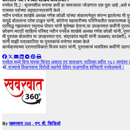
पनवेल दि.2 : सृजनशील मनाचा कवी हा समाजाला जोडणारा एक दुवा आहे ,असे म
पाचव्या पर्वाच्या उद्घाटनप्रसंगी केले .
नवीन पनवेल शाखेचे अध्यक्ष गणेश कोळी यांच्या संकल्पनेतून संपन्न झालेल्या मी प
यापुढे बोलताना परेश ठाकूर यांनी, कोरोना महामारीच्या परिस्थितीत सकारात्म
प्रसिद्ध गझलकार रघुनाथ पोवार यांनी शुभेच्छा देताना,या उपक्रमात कवींनी पुस्त
कोकण मराठी साहित्य परिषद नवीन पनवेल शाखेचे अध्यक्ष गणेश कोळी यांनी, पुस्
मी पुस्तक बोलतोय या उपक्रमात प्रा. चंद्रकांत मढवी यांनी उधळ्या( कादंबरी), 
यांनी माझी पत्रकारिता या पुस्तकांचं मनोगत व्यक्त केले
कार्यक्रमाच्या प्रास्ताविकात विजय पवार यांनी, पुस्तकाचं भावविश्व कवींनी उलगड
Post
पनवेल मध्ये विना मास्क फिरत असाल तर सावधान; पालिका हद्दीत १६२ जणांवर 
राज्याचे विधानसभा विरोधी पक्षनेते देवेंद्र फडणवीस शनिवारी पनवेलमध्ये !
navigation
By
खबरबात 360 - एन. बी. व्हिडिओ