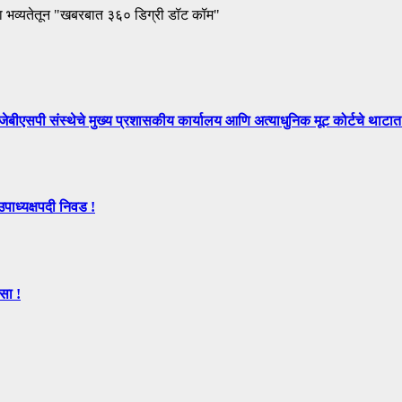
ा भव्यतेतून "खबरबात ३६० डिग्री डॉट कॉम"
े मुख्य प्रशासकीय कार्यालय आणि अत्याधुनिक मूट कोर्टचे थाटात ल
उपाध्यक्षपदी निवड !
सा !