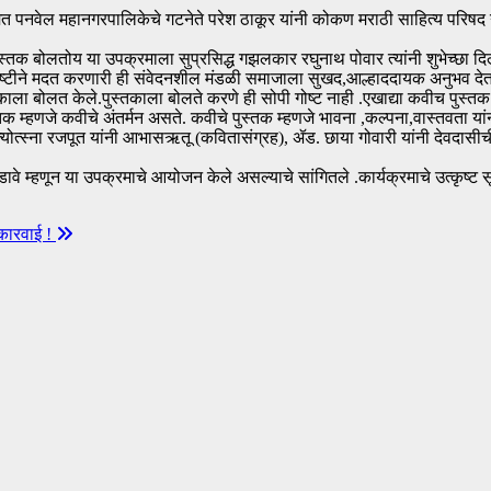
त पनवेल महानगरपालिकेचे गटनेते परेश ठाकूर यांनी कोकण मराठी साहित्य परिषद
ुस्तक बोलतोय या उपक्रमाला सुप्रसिद्ध गझलकार रघुनाथ पोवार त्यांनी शुभेच्छा दिल
क दृष्टीने मदत करणारी ही संवेदनशील मंडळी समाजाला सुखद,आल्हाददायक अनुभव दे
काला बोलत केले.पुस्तकाला बोलते करणे ही सोपी गोष्ट नाही .एखाद्या कवीच पुस्तक ह
तक म्हणजे कवीचे अंतर्मन असते. कवीचे पुस्तक म्हणजे भावना ,कल्पना,वास्तवता 
ज्योत्स्ना रजपूत यांनी आभासऋतू (कवितासंग्रह), ॲड. छाया गोवारी यांनी देवदासीच
ावे म्हणून या उपक्रमाचे आयोजन केले असल्याचे सांगितले .कार्यक्रमाचे उत्कृष्ट सू
कारवाई !