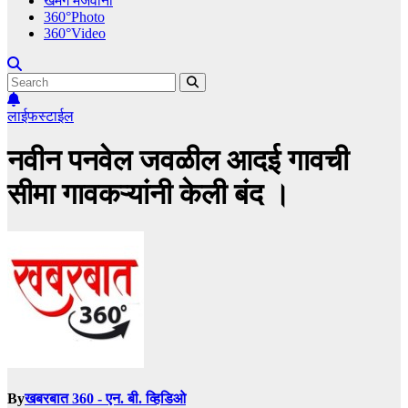
खमंग मेजवानी
360°Photo
360°Video
लाईफस्टाईल
नवीन पनवेल जवळील आदई गावची
सीमा गावकऱ्यांनी केली बंद ।
By
खबरबात 360 - एन. बी. व्हिडिओ