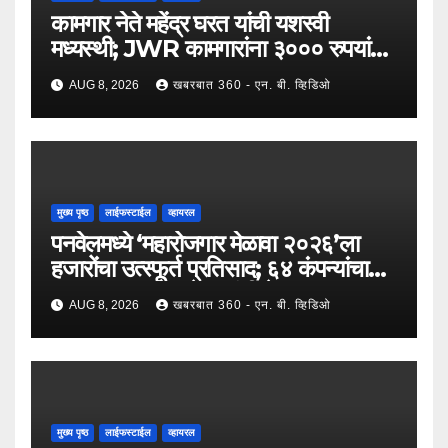
कामगार नेते महेंद्र घरत यांची यशस्वी
मध्यस्थी; JWR कामगारांना ३००० रुपयांची
पगारवाढ
AUG 8, 2026
खबरबात 360 - एन. बी. व्हिडिओ
मुख्य पृष्ठ
लाईफस्टाईल
व्हायरल
पनवेलमध्ये ‘महारोजगार मेळावा २०२६’ला
हजारोंचा उत्स्फूर्त प्रतिसाद; ६४ कंपन्यांचा
सहभाग; २५०२ उमेदवारांनी घेतला लाभ !
AUG 8, 2026
खबरबात 360 - एन. बी. व्हिडिओ
मुख्य पृष्ठ
लाईफस्टाईल
व्हायरल