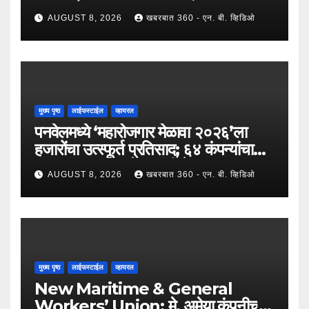
पगारवाढ
AUGUST 8, 2026
खबरबात 360 - एन. बी. व्हिडिओ
मुख्य पृष्ठ
लाईफस्टाईल
व्हायरल
पनवेलमध्ये ‘महारोजगार मेळावा २०२६’ला
हजारोंचा उत्स्फूर्त प्रतिसाद; ६४ कंपन्यांचा
सहभाग; २५०२ उमेदवारांनी घेतला लाभ !
AUGUST 8, 2026
खबरबात 360 - एन. बी. व्हिडिओ
मुख्य पृष्ठ
लाईफस्टाईल
व्हायरल
New Maritime & General
Workers’ Union: मे. अमेया कंपनीच्या