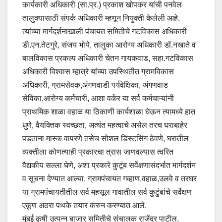
कार्यकारी अधिकारी (सा.प्र.) प्रकाश खोपकर यांची पनवेल
तालुक्यासाठी संपर्क अधिकारी म्हणून नियुक्ती केलेली आहे.
त्यांच्या मार्गदर्शनाखाली पंचायत समितीचे गटविकास अधिकारी
डी.एन.तेटगुरे, संजय भोये, तालुका आरोग्य अधिकारी डॉ.नखाते व
बालविकास प्रकल्प अधिकारी चेतन गायकवाड, सहा.गटविकास
अधिकारी विश्वास म्हात्रे यांच्या उपस्थितीत ग्रामविकास
अधिकारी, ग्रामसेवक,अंगणवाडी पर्यवेक्षिका, अंगणवाड
सेविका,आरोग्य कर्मचारी, आशा वर्कर या सर्व कर्मचाऱ्यांनी
प्राथमिक शाळा वहाळ या ठिकाणी कार्यशाळा घेऊन त्यामध्ये हात
धुणे, वैयक्तिक स्वच्छता, अत्यंत महत्वाचे असेल तरच घराबाहेर
पडताना मास्क वापरणे तसेच सोशल डिस्टसिंग ठेवणे, घरातील
व्यक्तीला कोणत्याही प्रकारचा त्रास जाणवल्यास त्वरित
वैद्यकीय सल्ला घेणे, अशा प्रकारे कुटूंब सर्वेक्षणासंदर्भात मार्गदर्शन
व सूचना देण्यात आल्या. ग्रामपंचायत गव्हाण,वहाळ,उलवे व तरघर
या ग्रामपंचायतीतील सर्व महसूल गावातील सर्व कुटुंबांचे सर्वेक्षण
एकूण अठरा पथके तयार करुन करण्यात आले.
मुंबई कृषी उत्पन्न बाजार समितीचे संचालक राजेंद्र पाटील,