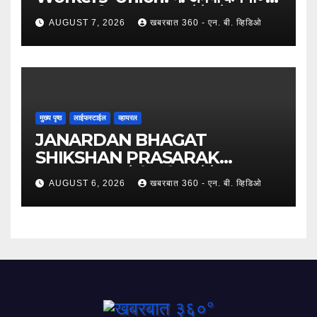
कामगारांना दिलासा; कामगार नेते महेंद्र घरत
AUGUST 7, 2026
खबरबात 360 - एन. बी. व्हिडिओ
यांच्या नेतृत्वात ७,२०० रुपयांची ऐतिहासिक
पगारवाढ !
मुख्य पृष्ठ
लाईफस्टाईल
व्हायरल
JANARDAN BHAGAT
SHIKSHAN PRASARAK
SANSTHA: जेबीएसपी संस्थेचे मुख्य
AUGUST 6, 2026
खबरबात 360 - एन. बी. व्हिडिओ
प्रशासकीय कार्यालय आणि अत्याधुनिक मूट
कोर्टचे थाटात लोकार्पण !