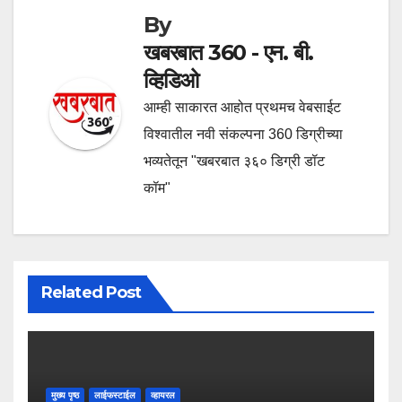
By
खबरबात 360 - एन. बी.
व्हिडिओ
आम्ही साकारत आहोत प्रथमच वेबसाईट
विश्वातील नवी संकल्पना 360 डिग्रीच्या
भव्यतेतून "खबरबात ३६० डिग्री डॉट
कॉम"
Related Post
मुख्य पृष्ठ
लाईफस्टाईल
व्हायरल